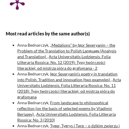
Most read articles by the same author(s)
Anna Bednarczyk,
„Medalions” by Igor Severyanin – the
Problem of the Translation to Polish Language (Analysis
and Translation)
,
Acta Universitatis Lodziensis. Folia
Litteraria Rossica: No. 12 (2019): Typy twórczości
literackiej: od mistrza pióra do grafomana - 2
Anna Bednarczyk,
Igor Severyanin’s poetry in translation
into Polish. Tradition and innovation (two examples)
,
Acta
Universitatis Lodziensis. Folia Litteraria Rossica: No. 11
(2018): Typy twórczości literackiej: od mistrza pióra do
grafomana
Anna Bednarczyk,
From landscape to philosophical
reflection (on the basis of selected poems by Vladimir
Beriazev)
,
Acta Universitatis Lodziensis. Folia Litteraria
Rossica: No. 3 (2010)
Anna Bednarczyk,
Tyger, Tygrys i Тигр – o dzikim zwierzu i