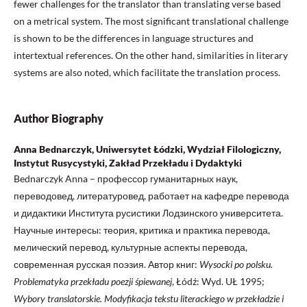
fewer challenges for the translator than translating verse based
on a metrical system. The most significant translational challenge
is shown to be the differences in language structures and
intertextual references. On the other hand, similarities in literary
systems are also noted, which facilitate the translation process.
Author Biography
Anna Bednarczyk, Uniwersytet Łódzki, Wydział Filologiczny,
Instytut Rusycystyki, Zakład Przekładu i Dydaktyki
Bednarczyk Anna – профессор гуманитарных наук,
переводовед, литературовед, работает на кафедре перевода
и дидактики Института русистики Лодзинского университета.
Научные интересы: теория, критика и практика перевода,
мелический перевод, культурные аспекты перевода,
современная русская поэзия. Автор книг:
Wysocki po polsku.
Problematyka przekładu poezji śpiewanej
, Łódź: Wyd. UŁ 1995;
Wybory translatorskie. Modyfikacja tekstu literackiego w przekładzie i