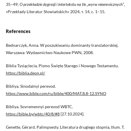
35–49;
O przekładzie dygresji i intertekstu na tle „wyrw nieenroicznych”
,
«Przekłady Literatur Słowiańskich» 2024, т. 14, c. 1–15.
References
Bednarczyk, Anna. W poszukiwaniu dominanty translatorskiej,
Warszawa: Wydawnictwo Naukowe PWN, 2008.
Biblia Tysiąclecia. Pismo Święte Starego i Nowego Testamentu.
https://biblia.deon.pl/
Bibliya. Sinodalnyi perevod.
https://www.bible.com/ru/bible/400/MAT.8.8-12.SYNO
Bibliya. Sovremennyi perevod WBTC.
https://bible.by/wbtc/40/8/#8
[27.10.2024].
Genette, Gérard. Palimpsesty. Literatura drugiego stopnia, tłum. T.