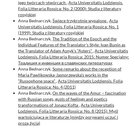
jego twórcach-stwórcach
,
Acta Universitatis Lodziensis.
Folia Litteraria Rossica: No. 2 (2000): Studia z literatury
rosyjskiej
Anna Bednarczyk,
Świece trzykrotnie wypalone
,
Acta
Universitatis Lodziensis. Folia Litteraria Rossica: No. 1
(1999): Studia z literatury rosyjskiej
Anna Bednarczyk,
The Tradition of the Epoch and the
Individual Features of the Translator’s Style: Ivan Bunin as
the Translator of Adam Asnyk’s “Asters”
,
Acta Universitatis
Lodziensis. Folia Litteraria Rossica: 2015: Numer Specjalny:
Традиция и инвенция в славянских литературах
Anna Bednarczyk,
Some remarks about the reception of
Maria Pawlikowska-Jasnorzewska’s works in the
“Russophone space”
,
Acta Universitatis Lodziensis. Folia
Litteraria Rossica: No. 4 (2011)
Anna Bednarczyk,
On the waves of the Amur – fascination
with Russian songs, gusts of feelings and poetics
transformations of Jonasz Kofta
,
Acta Universitatis
Lodziensis. Folia Litteraria Rossica: No. 8 (2015): Myśl
wartościująca w literaturze (między porywami uczuć i
prozą życia)