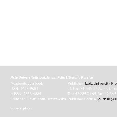
Acta Universitatis Lodziensis. Folia Litteraria Rossica
Academic yearbook
Publisher:
Lodz University Pre
ISSN: 1427-9681
ul. Jana Matejki 34 A., postal 
e-ISSN: 2353-4834
Tel.: 42 235 01 65, fax: 42 66 
Editor-in-Chief: Zofia Brzozowska
Publisher's office:
journals@un
Subscription