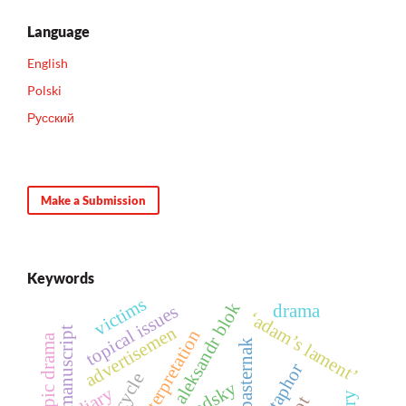
Language
English
Polski
Русский
Make a Submission
Keywords
victims
aleksandr blok
drama
topical issues
‘adam’s lament’
advertisemen
interpretation
boris pasternak
metaphor
diary