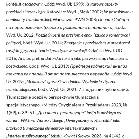
kontekst asocjacyjny
, Łódź: Wyd. UŁ 1999;
Kulturowe aspekty
przekładu literackiego
, Katowice: Wyd. „Śląsk” 2002;
W poszukiwaniu
dominanty translatorskiej
, Warszawa: PWN 2008;
Поэзия Сибири
на переломе эпох (очерки о романтике и политике)
, Łódź:
Wyd. UŁ 2012;
Poezja Syberii na przełomie epok (szkice o romantyce i
polityce)
, Łódź: Wyd. UŁ 2014;
Zmagania z przekładem w przestrzeni
rosyjskojęzycznej. Teoria i praktyka w ewolucji.
Gdańsk: Wyd. UG
2016;
Analiza pretranslatorska tekstu jako pierwszy etap tłumaczenia
poetyckiego,
Łódź: Wyd. UŁ 2019;
Предпереводческий анализ
текста как первый этап поэтического перевода
, Łódź: Wyd.
UŁ 2019;
„Medaliony” Igora Siewierianina. Wydanie krytyczno-
translatologiczne,
Łódź: Wyd. UŁ 2021. Из недавних публикаций:
Tłumaczenie poezji w perspektywie tłumaczenia
specjalistycznego, «Między Oryginałem a Przekładem» 2023, №
1(59), c. 39–61;
„Два часа в резервуаре” Iosifa Brodskiego vs.
wariant Wiktora Woroszylskiego „Dwie godziny w zbiorniku” jako
przykład tłumaczenia elementów intertekstualnych i
„intertekstualizowanego” tekstu, «Świat i Słowo»
2023, № 41/42, c.