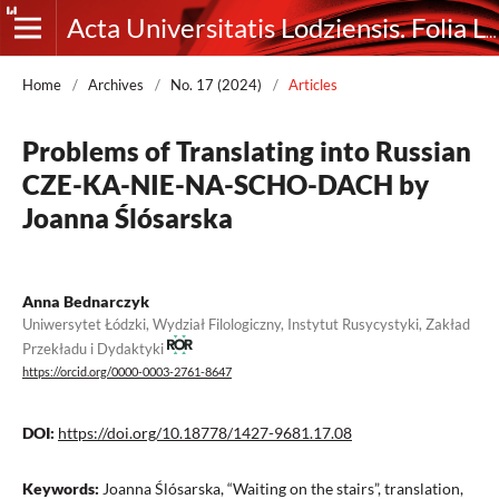
Acta Universitatis Lodziensis. Folia Litteraria Rossica
Home
/
Archives
/
No. 17 (2024)
/
Articles
Problems of Translating into Russian
CZE-KA-NIE-NA-SCHO-DACH by
Joanna Ślósarska
Anna Bednarczyk
Uniwersytet Łódzki, Wydział Filologiczny, Instytut Rusycystyki, Zakład
Przekładu i Dydaktyki
https://orcid.org/0000-0003-2761-8647
DOI:
https://doi.org/10.18778/1427-9681.17.08
Keywords:
Joanna Ślósarska, “Waiting on the stairs”, translation,