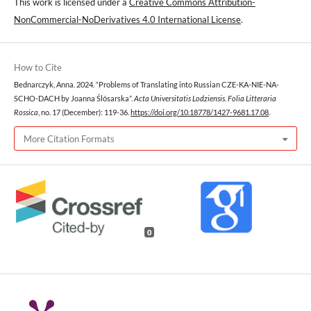
This work is licensed under a
Creative Commons Attribution-
NonCommercial-NoDerivatives 4.0 International License
.
How to Cite
Bednarczyk, Anna. 2024. “Problems of Translating into Russian CZE-KA-NIE-NA-
SCHO-DACH by Joanna Ślósarska”.
Acta Universitatis Lodziensis. Folia Litteraria
Rossica
, no. 17 (December): 119-36.
https://doi.org/10.18778/1427-9681.17.08
.
More Citation Formats
0