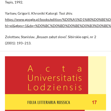
Tepis, 1992.
Yartsev, Grigorii. Khroniki Katorgi: Tsoi zhiv.
https://www.google.pl/books/edition/%D0%A5%D1%80
hl=pl&gbpv=1&dq=%D0%BC%D0%BD%D0%BE%D0%B3%D0%BE%D1
Zolottsev, Stanislav. „Boyazn zabyt slovo”. Sibirskie ogni, nr 2
(2001): 193–213.