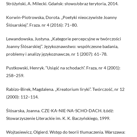
Stróżyński, A. Milecki. Gdańsk: słowo/obraz terytoria, 2014.
Korwin-Piotrowska, Dorota. „Poetyki nieoczywiste Joanny
Ślósarskiej”. Fraza. nr 4 (2016): 71–80.
Lewandowska, Justyna. „Kategorie percepcyjne w twórczości
Joanny Ślósarskiej”. Językoznawstwo: współczesne badania,
problemy i analizy językoznawcze, nr 1 (2007): 61–78.
Pustkowski, Henryk. “Usiąść na schodach”. Fraza, nr 4 (2001):
258–259.
Rabizo-Birek, Magdalena. „Kreatorium liryki”. Twórczość, nr 12
(2000): 112–114.
Ślósarska, Joanna. CZE-KA-NIE-NA-SCHO-DACH. Łódź:
Stowarzyszenie Literackie im. K. K. Baczyńskiego, 1999.
Wojtasiewicz, Olgierd. Wstęp do teorii tłumaczenia. Warszawa: