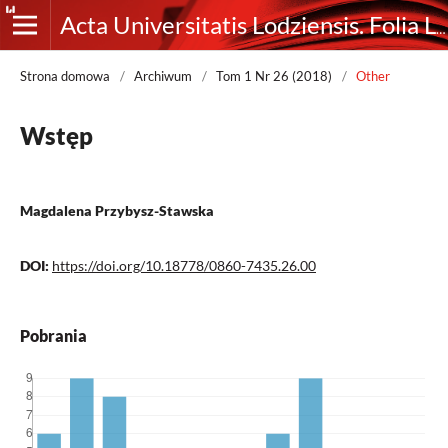
Acta Universitatis Lodziensis. Folia Librorum
Strona domowa
/
Archiwum
/
Tom 1 Nr 26 (2018)
/
Other
Wstęp
Magdalena Przybysz-Stawska
DOI:
https://doi.org/10.18778/0860-7435.26.00
Pobrania