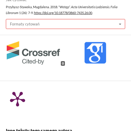
Przybysz-Stawska, Magdalena. 2018. “Wstęp”.
Acta Universitatis Lodziensis. Folia
Librorum
1 (26): 7-9.
https://doi.org/10.18778/0860-7435.26.00
.
Formaty cytowań
0
Inne teksty tego samego autora