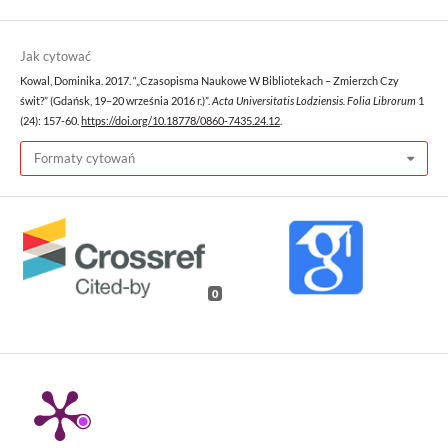
Jak cytować
Kowal, Dominika. 2017. “„Czasopisma Naukowe W Bibliotekach – Zmierzch Czy
świt?” (Gdańsk, 19–20 września 2016 r.)”.
Acta Universitatis Lodziensis. Folia Librorum
1
(24): 157-60.
https://doi.org/10.18778/0860-7435.24.12
.
Formaty cytowań
0