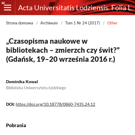
Acta Universitatis Lodziensis. Folia Librorum
Strona domowa
/
Archiwum
/
Tom 1 Nr 24 (2017)
/
Other
„Czasopisma naukowe w
bibliotekach – zmierzch czy świt?”
(Gdańsk, 19–20 września 2016 r.)
Dominika Kowal
Biblioteka Uniwersytetu Łódzkiego
DOI:
https://doi.org/10.18778/0860-7435.24.12
Pobrania