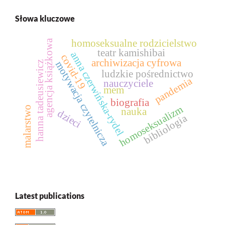
Słowa kluczowe
homoseksualne rodzicielstwo
agencja książkowa
teatr kamishibai
anna czerwińska-rydel
covid-19
archiwizacja cyfrowa
motywacja czytelnicza
hanna tadeusiewicz
ludzkie pośrednictwo
pandemia
nauczyciele
mem
biografia
homoseksualizm
malarstwo
nauka
dzieci
bibliologia
Latest publications