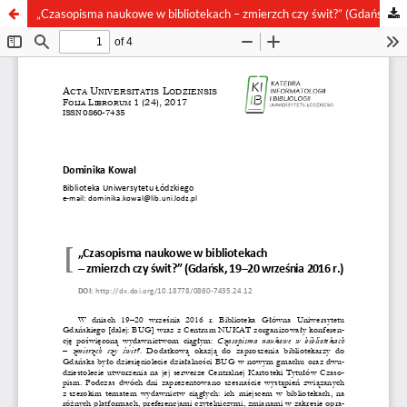
„Czasopisma naukowe w bibliotekach – zmierzch czy świt?” (Gdańsk, 19–20 września 2016 r.)