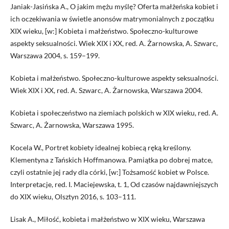
Janiak-Jasińska A., O jakim mężu myślę? Oferta małżeńska kobiet i
ich oczekiwania w świetle anonsów matrymonialnych z początku
XIX wieku, [w:] Kobieta i małżeństwo. Społeczno-kulturowe
aspekty seksualności. Wiek XIX i XX, red. A. Żarnowska, A. Szwarc,
Warszawa 2004, s. 159–199.
Kobieta i małżeństwo. Społeczno-kulturowe aspekty seksualności.
Wiek XIX i XX, red. A. Szwarc, A. Żarnowska, Warszawa 2004.
Kobieta i społeczeństwo na ziemiach polskich w XIX wieku, red. A.
Szwarc, A. Żarnowska, Warszawa 1995.
Kocela W., Portret kobiety idealnej kobiecą ręką kreślony.
Klementyna z Tańskich Hoffmanowa. Pamiątka po dobrej matce,
czyli ostatnie jej rady dla córki, [w:] Tożsamość kobiet w Polsce.
Interpretacje, red. I. Maciejewska, t. 1, Od czasów najdawniejszych
do XIX wieku, Olsztyn 2016, s. 103–111.
Lisak A., Miłość, kobieta i małżeństwo w XIX wieku, Warszawa