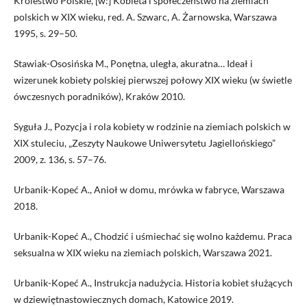
Królestwo Polskie, [w:] Kobieta i społeczeństwo na ziemiach
polskich w XIX wieku, red. A. Szwarc, A. Żarnowska, Warszawa
1995, s. 29–50.
Stawiak-Ososińska M., Ponętna, uległa, akuratna… Ideał i
wizerunek kobiety polskiej pierwszej połowy XIX wieku (w świetle
ówczesnych poradników), Kraków 2010.
Syguła J., Pozycja i rola kobiety w rodzinie na ziemiach polskich w
XIX stuleciu, „Zeszyty Naukowe Uniwersytetu Jagiellońskiego”
2009, z. 136, s. 57–76.
Urbanik-Kopeć A., Anioł w domu, mrówka w fabryce, Warszawa
2018.
Urbanik-Kopeć A., Chodzić i uśmiechać się wolno każdemu. Praca
seksualna w XIX wieku na ziemiach polskich, Warszawa 2021.
Urbanik-Kopeć A., Instrukcja nadużycia. Historia kobiet służących
w dziewiętnastowiecznych domach, Katowice 2019.