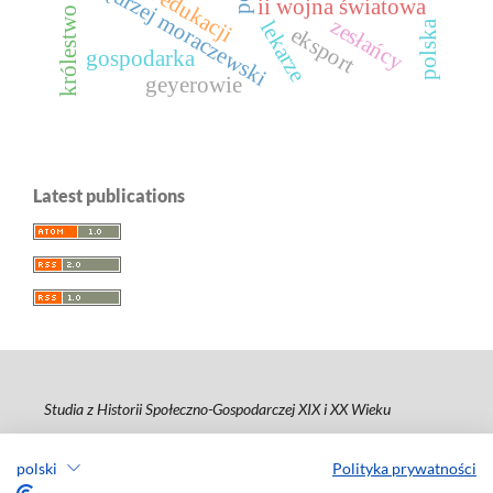
królestwo polskie
jędrzej moraczewski
ii wojna światowa
zesłańcy
lekarze
polska
eksport
gospodarka
geyerowie
Latest publications
Studia z Historii Społeczno-Gospodarczej XIX i XX Wieku
ISSN 2080-8313
polski
Polityka prywatności
e-ISSN 2450-6796