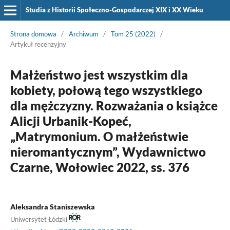
Studia z Historii Społeczno-Gospodarczej XIX i XX Wieku
Strona domowa
/
Archiwum
/
Tom 25 (2022)
/
Artykuł recenzyjny
Małżeństwo jest wszystkim dla
kobiety, połową tego wszystkiego
dla mężczyzny. Rozważania o książce
Alicji Urbanik-Kopeć,
„Matrymonium. O małżeństwie
nieromantycznym”, Wydawnictwo
Czarne, Wołowiec 2022, ss. 376
Aleksandra Staniszewska
Uniwersytet Łódzki