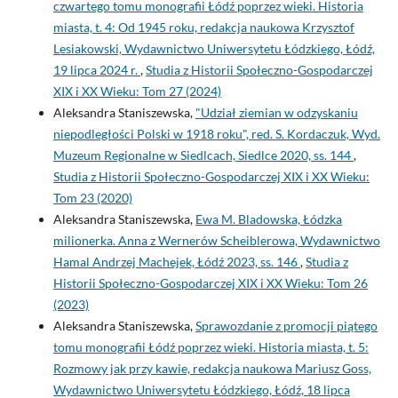
czwartego tomu monografii Łódź poprzez wieki. Historia
miasta, t. 4: Od 1945 roku, redakcja naukowa Krzysztof
Lesiakowski, Wydawnictwo Uniwersytetu Łódzkiego, Łódź,
19 lipca 2024 r.
,
Studia z Historii Społeczno-Gospodarczej
XIX i XX Wieku: Tom 27 (2024)
Aleksandra Staniszewska,
"Udział ziemian w odzyskaniu
niepodległości Polski w 1918 roku", red. S. Kordaczuk, Wyd.
Muzeum Regionalne w Siedlcach, Siedlce 2020, ss. 144
,
Studia z Historii Społeczno-Gospodarczej XIX i XX Wieku:
Tom 23 (2020)
Aleksandra Staniszewska,
Ewa M. Bladowska, Łódzka
milionerka. Anna z Wernerów Scheiblerowa, Wydawnictwo
Hamal Andrzej Machejek, Łódź 2023, ss. 146
,
Studia z
Historii Społeczno-Gospodarczej XIX i XX Wieku: Tom 26
(2023)
Aleksandra Staniszewska,
Sprawozdanie z promocji piątego
tomu monografii Łódź poprzez wieki. Historia miasta, t. 5:
Rozmowy jak przy kawie, redakcja naukowa Mariusz Goss,
Wydawnictwo Uniwersytetu Łódzkiego, Łódź, 18 lipca