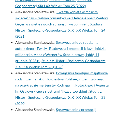
Gospodarczej XIX i XX Wieku: Tom 25 (2022)
Aleksandra Staniszewska,
„Twarda kobieta w męskim
świecie” czy wrażliwa romantyczka? Helena Anna z Weilów
Geyer w świetle swoich spisanych wspomnień
,
Studia z
Historii Społeczno-Gospodarczej XIX i XX Wieku: Tom 24
(2021)
Aleksandra Staniszewska,
Sprawozdanie ze spotkania
autorskiego z Ewą M. Bladowską i promocji książki Łódzka
milionerka. Anna z Wernerów Scheiblerowa, Łódź, 11
grudnia 2023 r.
,
Studia z Historii Społeczno-Gospodarczej
XIX i XX Wieku: Tom 26 (2023)
Aleksandra Staniszewska,
Powiązania familijno-majątkowe
rodzin ziemiańskich Królestwa Polskiego i ziem zabranych
na przykładzie małżeństw Rodryga hr. Potockiego i Augusta
hr. Ostrowskiego z siostrami Niezabitowskimi
,
Studia z
Historii Społeczno-Gospodarczej XIX i XX Wieku: Tom 23
(2020)
Aleksandra Staniszewska,
Sprawozdanie z promocji