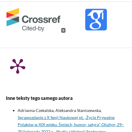
0
Inne teksty tego samego autora
Adrianna Czekalska, Aleksandra Staniszewska,
Sprawozdanie z X Sesji Naukowej pt. „Życie Prywatne
Polaków w XIX wieku. Śmiech, humor, satyra”, Olsztyn, 29–
30 listopada 2022 r.
,
Studia z Historii Społeczno-