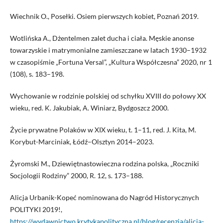
Wiechnik O., Posełki. Osiem pierwszych kobiet, Poznań 2019.
Wotlińska A., Dżentelmen zalet ducha i ciała. Męskie anonse
towarzyskie i matrymonialne zamieszczane w latach 1930–1932
w czasopiśmie „Fortuna Versal”, „Kultura Współczesna” 2020, nr 1
(108), s. 183–198.
Wychowanie w rodzinie polskiej od schyłku XVIII do połowy XX
wieku, red. K. Jakubiak, A. Winiarz, Bydgoszcz 2000.
Życie prywatne Polaków w XIX wieku, t. 1–11, red. J. Kita, M.
Korybut-Marciniak, Łódź–Olsztyn 2014–2023.
Żyromski M., Dziewiętnastowieczna rodzina polska, „Roczniki
Socjologii Rodziny” 2000, R. 12, s. 173–188.
Alicja Urbanik-Kopeć nominowana do Nagród Historycznych
POLITYKI 2019!,
https://wydawnictwo.krytykapolityczna.pl/blog/recenzja/alicja-