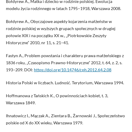
Bołdyrew A., Matka i dziecko w rodzinie polskiej. Ewolucja
modelu życia rodzinnego w latach 1795–1918, Warszawa 2008.
Bołdyrew A., Obyczajowe aspekty kojarzenia małżeństw w
rodzinie polskiej w wyższych grupach społecznych w drugiej
połowie XIX i na początku XX w., „Piotrkowskie Zeszyty
Historyczne” 2010, nr 11, s. 21–41.
Fastyn A., Problem powstania i charakteru prawa małżeńskiego z
1836 roku, „Czasopismo Prawno-Historyczne” 2012, t. 64, z. 2, s.
193–209. DOI:
https://doi.org/10.14746/cph.2012.64.2.08
Historia Polski w liczbach. Ludność. Terytorium, Warszawa 1994.
Hoffmanowa z Tańskich K., O powinnościach kobiet, t. 3,
Warszawa 1849.
Ihnatowicz I., Mączak A., Zientara B., Żarnowski J., Społeczeństwo
polskie od X do XX wieku, Warszawa 1979.