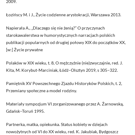
2009.
Łozińscy M. i J., Życie codzienne arystokracji, Warszawa 2013.
Napierała A., „Dlaczego się nie żenią?” O przyczynach
starokawalerstwa w humorystycznych narracjach polskich
publikacji popularnych od drugiej połowy XIX do początków XX,
[w:] Życie prywatne
Polaków w XIX wieku, t. 8, O mężczyźnie (nie)zwyczajnie, red. J.
Kita, M. Korybut-Marciniak, Łódź–Olsztyn 2019, s 305–322.
Pamiętnik XV Powszechnego Zjazdu Historyków Polskich, t. 2,
Przemiany społeczne a model rodziny.
Materiały sympozjum VI zorganizowanego przez A. Żarnowską,
Gdańsk–Toruń 1995.
Partnerka, matka, opiekunka. Status kobiety w dziejach
nowożytnych od VI do XX wieku, red. K. Jakubiak, Bydgoszcz