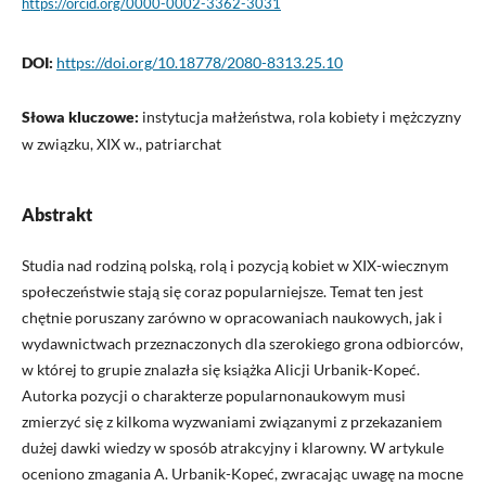
https://orcid.org/0000-0002-3362-3031
DOI:
https://doi.org/10.18778/2080-8313.25.10
Słowa kluczowe:
instytucja małżeństwa, rola kobiety i mężczyzny
w związku, XIX w., patriarchat
Abstrakt
Studia nad rodziną polską, rolą i pozycją kobiet w XIX-wiecznym
społeczeństwie stają się coraz popularniejsze. Temat ten jest
chętnie poruszany zarówno w opracowaniach naukowych, jak i
wydawnictwach przeznaczonych dla szerokiego grona odbiorców,
w której to grupie znalazła się książka Alicji Urbanik-Kopeć.
Autorka pozycji o charakterze popularnonaukowym musi
zmierzyć się z kilkoma wyzwaniami związanymi z przekazaniem
dużej dawki wiedzy w sposób atrakcyjny i klarowny. W artykule
oceniono zmagania A. Urbanik-Kopeć, zwracając uwagę na mocne