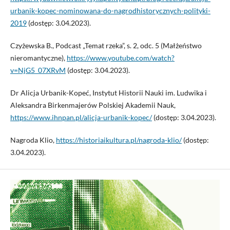
urbanik-kopec-nominowana-do-nagrodhistorycznych-polityki-
2019
(dostęp: 3.04.2023).
Czyżewska B., Podcast „Temat rzeka”, s. 2, odc. 5 (Małżeństwo
nieromantyczne),
https://www.youtube.com/watch?
v=NjG5_07XRvM
(dostęp: 3.04.2023).
Dr Alicja Urbanik-Kopeć, Instytut Historii Nauki im. Ludwika i
Aleksandra Birkenmajerów Polskiej Akademii Nauk,
https://www.ihnpan.pl/alicja-urbanik-kopec/
(dostęp: 3.04.2023).
Nagroda Klio,
https://historiaikultura.pl/nagroda-klio/
(dostęp:
3.04.2023).