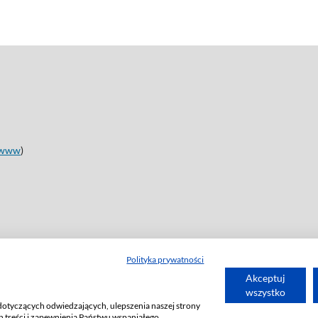
www
)
Polityka prywatności
Akceptuj
wszystko
dotyczących odwiedzających, ulepszenia naszej strony
 treści i zapewnienia Państwu wspaniałego