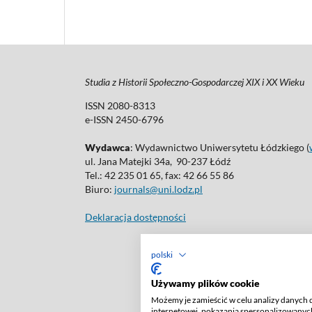
Studia z Historii Społeczno-Gospodarczej XIX i XX Wieku
ISSN 2080-8313
e-ISSN 2450-6796
Wydawca
: Wydawnictwo Uniwersytetu Łódzkiego (
ul. Jana Matejki 34a, 90-237 Łódź
Tel.: 42 235 01 65, fax: 42 66 55 86
Biuro:
journals@uni.lodz.pl
Deklaracja dostępności
polski
Używamy plików cookie
Możemy je zamieścić w celu analizy danych 
internetowej, pokazania spersonalizowanych