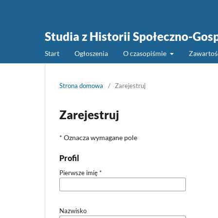
Studia z Historii Społeczno-Gos
Start
Ogłoszenia
O czasopiśmie
Zawarto
Strona domowa
/
Zarejestruj
Zarejestruj
* Oznacza wymagane pole
Profil
Pierwsze imię
*
Nazwisko