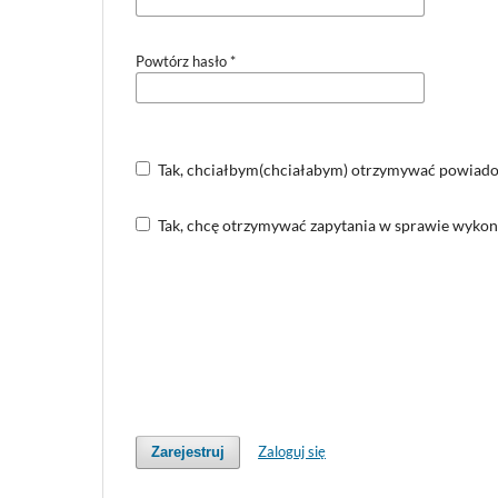
Powtórz hasło
*
Tak, chciałbym(chciałabym) otrzymywać powiadom
Tak, chcę otrzymywać zapytania w sprawie wykona
Zaloguj się
Zarejestruj