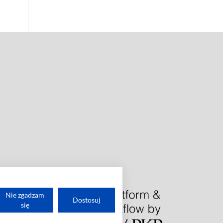
Nie zgadzam
Dostosuj
się