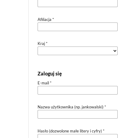
Afiliacja
*
Kraj
*
Zaloguj się
E-mail
*
Nazwa użytkownika (np. jankowalski)
*
Hasło (dozwolone małe litery i cyfry)
*