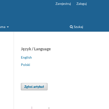
Zarejestruj
Zaloguj
isma
Szukaj
Język / Language
English
Polski
Zgłoś artykuł