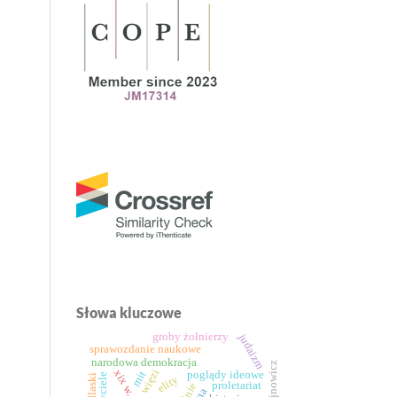
Słowa kluczowe
judaizm
groby żołnierzy
sprawozdanie naukowe
narodowa demokracja
więzi
xix w.
mit
poglądy ideowe
elity
proletariat