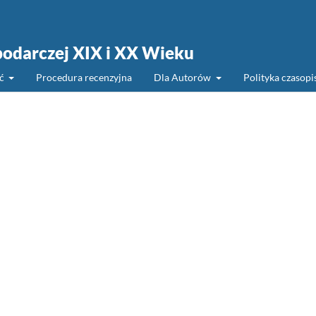
podarczej XIX i XX Wieku
ść
Procedura recenzyjna
Dla Autorów
Polityka czasop