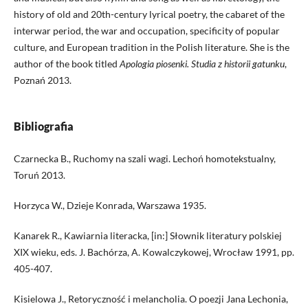
history of old and 20th-century lyrical poetry, the cabaret of the
interwar period, the war and occupation, specificity of popular
culture, and European tradition in the Polish literature. She is the
author of the book titled
Apologia piosenki. Studia z historii gatunku
,
Poznań 2013.
Bibliografia
Czarnecka B., Ruchomy na szali wagi. Lechoń homotekstualny,
Toruń 2013.
Horzyca W., Dzieje Konrada, Warszawa 1935.
Kanarek R., Kawiarnia literacka, [in:] Słownik literatury polskiej
XIX wieku, eds. J. Bachórza, A. Kowalczykowej, Wrocław 1991, pp.
405-407.
Kisielowa J., Retoryczność i melancholia. O poezji Jana Lechonia,