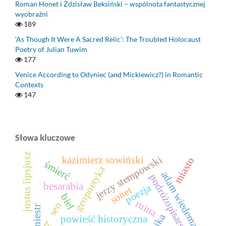
Roman Honet i Zdzisław Beksiński – wspólnota fantastycznej
wyobraźni
189
‘As Though It Were A Sacred Relic’: The Troubled Holocaust
Poetry of Julian Tuwim
177
Venice According to Odyniec (and Mickiewicz?) in Romantic
Contexts
147
Słowa kluczowe
justus lipsjusz
jerzy stempowski
kazimierz sowiński
miasto
śmierć
geopoetyka
adam wiedemann
podróżopisarstwo
besarabia
poezja
sonet
biel
ruina
sen
dniestr
powieść historyczna