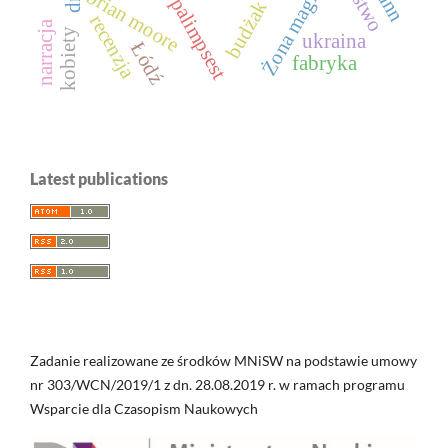
Żona magika
brian moore
palimpsest
budżak
recenzja
narracja
kobiety
ukraina
Łódź
fabryka
Latest publications
Zadanie realizowane ze środków MNiSW na podstawie umowy
nr 303/WCN/2019/1 z dn. 28.08.2019 r. w ramach programu
Wsparcie dla Czasopism Naukowych