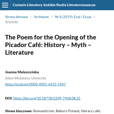
Czytanie Literatury. Łódzkie Studia Literaturoznawcze
Strona domowa
/
Archiwum
/
Nr 8 (2019): Esej / Essay
/
Artykuły
The Poem for the Opening of the
Picador Café: History – Myth –
Literature
Joanna Maleszyńska
Adam Mickiewicz University
https://orcid.org/0000-0001-6925-5907
DOI:
https://doi.org/10.18778/2299-7458.08.25
Słowa kluczowe:
Romanticism, Reborn Poland, literary café,