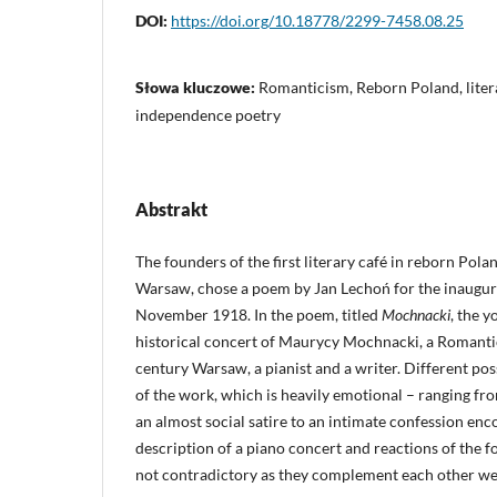
DOI:
https://doi.org/10.18778/2299-7458.08.25
Słowa kluczowe:
Romanticism, Reborn Poland, literar
independence poetry
Abstrakt
The founders of the first literary café in reborn Pola
Warsaw, chose a poem by Jan Lechoń for the inaugu
November 1918. In the poem, titled
Mochnacki
, the y
historical concert of Maurycy Mochnacki, a Romantic
century Warsaw, a pianist and a writer. Different poss
of the work, which is heavily emotional – ranging fro
an almost social satire to an intimate confession enc
description of a piano concert and reactions of the fo
not contradictory as they complement each other wel