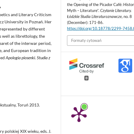
the Opening of the Picador Café: Histor
y
Myth – Literature”.
Czytanie Literatury.
tics and Literary Criticism
Łódzkie Studia Literaturoznawcze
, no. 8
icz University in Poznań. Her
(December): 171-86.
https://doi.org/10.18778/2299-7458
 represented by different
well as librettology, the
Formaty cytowań
baret of the interwar period,
e, and European tradition in
tled
Apologia piosenki. Studia z
0
kstualny, Toruń 2013.
ry polskiej XIX wieku, eds. J.