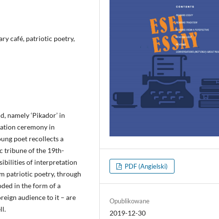
y café, patriotic poetry,
nd, namely ‘Pikador’ in
ration ceremony in
oung poet recollects a
 tribune of the 19th-
ibilities of interpretation
PDF (Angielski)
m patriotic poetry, through
oded in the form of a
reign audience to it – are
Opublikowane
l.
2019-12-30