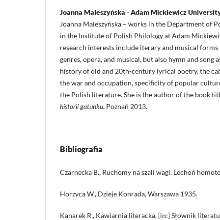
Joanna Maleszyńska - Adam Mickiewicz Universit
Joanna Maleszyńska – works in the Department of Poe
in the Institute of Polish Philology at Adam Mickiew
research interests include iterary and musical forms
genres, opera, and musical, but also hymn and song as 
history of old and 20th-century lyrical poetry, the ca
the war and occupation, specificity of popular cultur
the Polish literature. She is the author of the book ti
historii gatunku
, Poznań 2013.
Bibliografia
Czarnecka B., Ruchomy na szali wagi. Lechoń homote
Horzyca W., Dzieje Konrada, Warszawa 1935.
Kanarek R., Kawiarnia literacka, [in:] Słownik literatu