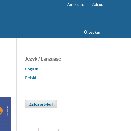
Zarejestruj
Zaloguj
Szukaj
Język / Language
English
Polski
Zgłoś artykuł