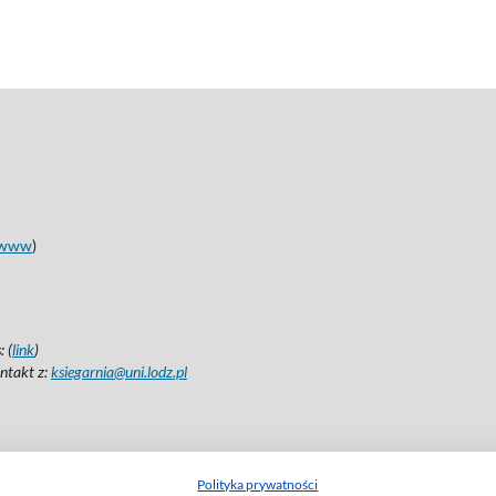
www
)
 (
link
)
ntakt z:
ksiegarnia@uni.lodz.pl
Polityka prywatności