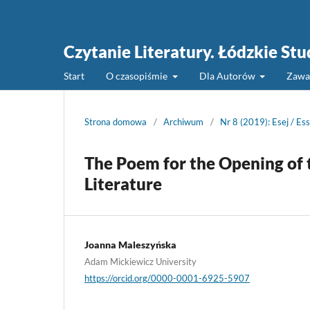
Czytanie Literatury. Łódzkie St
Start
O czasopiśmie
Dla Autorów
Zawa
Strona domowa
/
Archiwum
/
Nr 8 (2019): Esej / Es
The Poem for the Opening of 
Literature
Joanna Maleszyńska
Adam Mickiewicz University
https://orcid.org/0000-0001-6925-5907