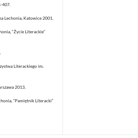
5-407.
ana Lechonia, Katowice 2001.
onia, “Życie Literackie”
.
zystwa Literackiego im.
arszawa 2013.
onia, “Pamiętnik Literacki”