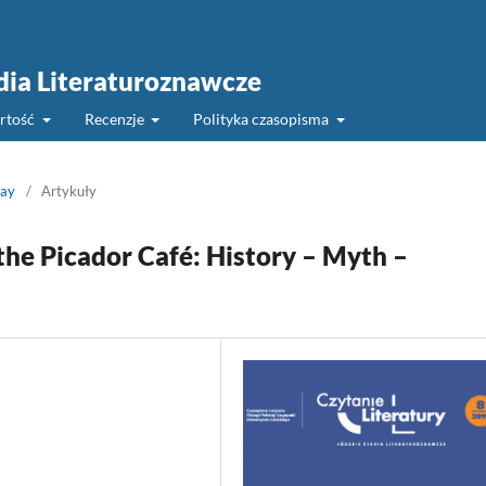
udia Literaturoznawcze
rtość
Recenzje
Polityka czasopisma
say
/
Artykuły
the Picador Café: History – Myth –