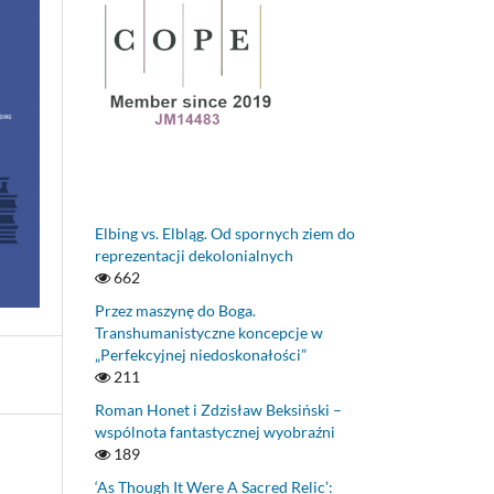
Elbing vs. Elbląg. Od spornych ziem do
reprezentacji dekolonialnych
662
Przez maszynę do Boga.
Transhumanistyczne koncepcje w
„Perfekcyjnej niedoskonałości”
211
Roman Honet i Zdzisław Beksiński –
wspólnota fantastycznej wyobraźni
189
‘As Though It Were A Sacred Relic’: