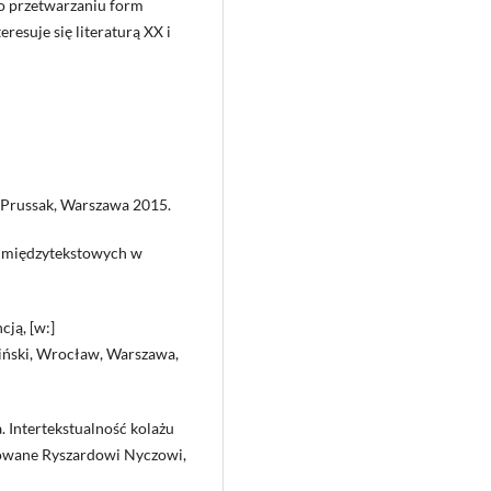
 o przetwarzaniu form
eresuje się literaturą XX i
M. Prussak, Warszawa 2015.
ów międzytekstowych w
cją, [w:]
wiński, Wrocław, Warszawa,
a. Intertekstualność kolażu
iarowane Ryszardowi Nyczowi,