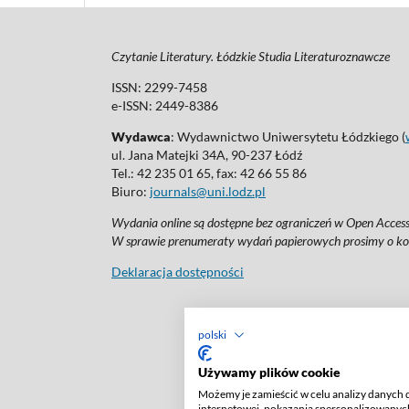
Czytanie Literatury. Łódzkie Studia Literaturoznawcze
ISSN: 2299-7458
e-ISSN: 2449-8386
Wydawca
: Wydawnictwo Uniwersytetu Łódzkiego (
ul. Jana Matejki 34A, 90-237 Łódź
Tel.: 42 235 01 65, fax: 42 66 55 86
Biuro:
journals@uni.lodz.pl
Wydania online są dostępne bez ograniczeń w Open Access:
W sprawie prenumeraty wydań papierowych prosimy o ko
Deklaracja dostępności
polski
Używamy plików cookie
Możemy je zamieścić w celu analizy danych 
internetowej, pokazania spersonalizowanych