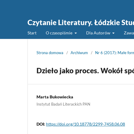
Czytanie Literatury. Łódzkie St
Start
O czasopiśmie
Dla Autorów
Zawa
Strona domowa
/
Archiwum
/
Nr 6 (2017): Małe for
Dzieło jako proces. Wokół s
Marta Bukowiecka
Instytut Badań Literackich PAN
DOI:
https://doi.org/10.18778/2299-7458.06.08