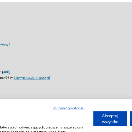
www
)
 (
link
)
ntakt z:
ksiegarnia@uni.lodz.pl
Polityka prywatności
Akceptuj
wszystko
dotyczących odwiedzających, ulepszenia naszej strony
 treści i zapewnienia Państwu wspaniałego