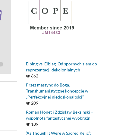
Elbing vs. Elbląg. Od spornych ziem do
reprezentacji dekolonialnych
662
Przez maszynę do Boga.
Transhumanistyczne koncepcje w
„Perfekcyjnej niedoskonałości”
209
Roman Honet i Zdzisław Beksiński –
wspólnota fantastycznej wyobraźni
189
‘As Though It Were A Sacred Relic’: