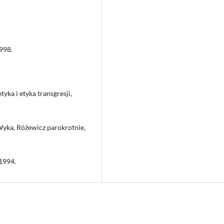
998.
tyka i etyka transgresji,
Wyka, Różewicz parokrotnie,
 1994.