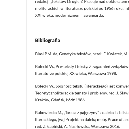
redakcji „Tekstów Drugich”. Pracuje nad doktoratem
nieliterackich w literaturze polskiej po 1956 roku, int
XXI wieku, modernizmem i awangardą.
Bibliografia
Biasi P.M. de, Genetyka tekstów, przeł. F. Kwiatek, 
Bolecki W., Pre-teksty i teksty. Z zagadnień związk
literaturze polskiej XX wieku, Warszawa 1998.
Bolecki W., Spójność tekstu (literackiego) jest konwen
Teoretycznoliterackie tematy i problemy, red. J. Sła
Kraków, Gdańsk, Łódź 1986.
Bukowiecka M., „Tarcza z pajęczyny” z daleka i z blisk
literackiego, [w:] Projekt na daleką metę. Prace of
red. Z. Łapiński, A. Nasiłowska, Warszawa 2016.