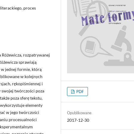
literackiego, proces
za Różewicza, rozpatrywanej
 Różewicza sprawiają
 w jednej formie, którą
publikowane w kolejnych
jach, rękopiśmiennej i
w swojej twórczości poza
PDF
także poza sferę tekstu,
o wykorzystuje elementy
ać w jego twórczości
Opublikowane
aniu procesualności
2017-12-30
a eksperymentalnym
wicza, pozornie otwarte,