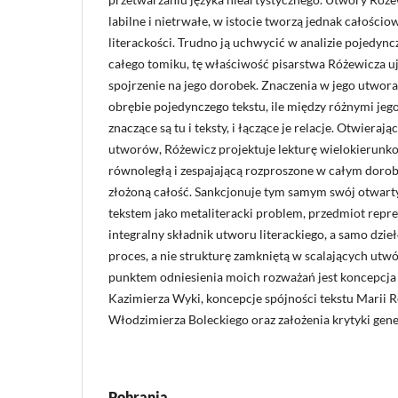
labilne i nietrwałe, w istocie tworzą jednak całościo
literackości. Trudno ją uchwycić w analizie pojedyn
całego tomiku, tę właściwość pisarstwa Różewicza 
spojrzenie na jego dorobek. Znaczenia w jego utworac
obrębie pojedynczego tekstu, ile między różnymi jeg
znaczące są tu i teksty, i łączące je relacje. Otwiera
utworów, Różewicz projektuje lekturę wielokierunk
równoległą i zespajającą rozproszone w całym doro
złożoną całość. Sankcjonuje tym samym swój otwart
tekstem jako metaliteracki problem, przedmiot repre
integralny składnik utworu literackiego, a samo dzie
proces, a nie strukturę zamkniętą w scalających ut
punktem odniesienia moich rozważań jest koncepcj
Kazimierza Wyki, koncepcje spójności tekstu Marii 
Włodzimierza Boleckiego oraz założenia krytyki gene
Pobrania