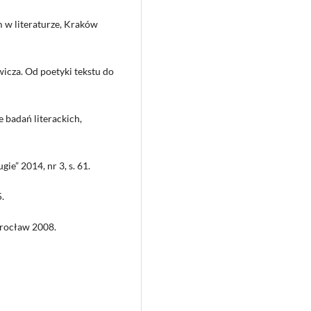
m w literaturze, Kraków
wicza. Od poetyki tekstu do
e badań literackich,
ie” 2014, nr 3, s. 61.
.
Wrocław 2008.