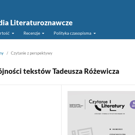
udia Literaturoznawcze
rtość
Recenzje
Polityka czasopisma
my
/
Czytanie z perspektywy
pójności tekstów Tadeusza Różewicza