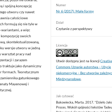
Numer
wą i spójną koncepcję
Nr 6 (2017): Małe formy
czego utworu czy nawet
ujawnia całościowe
Dział
h formują się nie tyle w
Czytanie z perspektywy
o wariantami, a więc
jąc kompozycję swoich
ową, skontekstualizowaną,
Licencja
bku wersje utworu w jedną
y warsztat pracy nad
zentacji i zarazem
Utwór dostępny jest na licencji
Creativ
ło traktuje jako dynamiczny
Commons Uznanie autorstwa – Użycie
wór formach. Teoretycznym
niekomercyjne – Bez utworów zależnyc
a zamiennika gatunkowego
Międzynarodowe
.
Renaty Mayenowej i
tycznej.
Jak cytować
Bukowiecka, Marta. 2017. “Dzieło Jak
Proces. Wokół spójności tekstów Tade