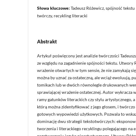
Słowa kluczowe:
Tadeusz Różewicz, spójność tekstu 
twórczy, recykling literacki
Abstrakt
Artykuł poświęcony jest analizie twórczości Tadeus
ze względu na zagadnienie spójności tekstu. Utwory
wrażenie otwartych w tym sensie, że nie zamykają się
można by uznać za ostateczną, ale wciąż ewoluują, 
tomikach lub w dwóch równolegle drukowanych wers
sprawiającej wrażenie ostatecznej. Autor wykracza 
ramy gatunków literackich czy stylu artystycznego, a 
którą można zidentyfikować z jego głosem, i twórcz
gotowych wypowiedzi użytkowych. Pozwala to wskaz
dominację dwu strategii tekstotwórczych: eksponow
tworzenia i literackiego recyklingu polegającego n
przetwarzaniu języka nieartystycznego. Utwory Róże