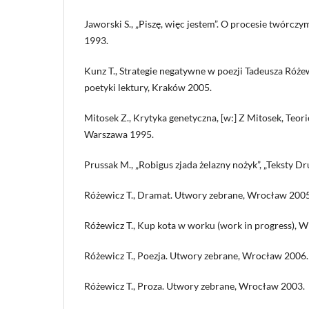
Jaworski S., „Piszę, więc jestem”. O procesie twórczy
1993.
Kunz T., Strategie negatywne w poezji Tadeusza Róże
poetyki lektury, Kraków 2005.
Mitosek Z., Krytyka genetyczna, [w:] Z Mitosek, Teori
Warszawa 1995.
Prussak M., „Robigus zjada żelazny nożyk”, „Teksty Drug
Różewicz T., Dramat. Utwory zebrane, Wrocław 2005
Różewicz T., Kup kota w worku (work in progress), 
Różewicz T., Poezja. Utwory zebrane, Wrocław 2006.
Różewicz T., Proza. Utwory zebrane, Wrocław 2003.