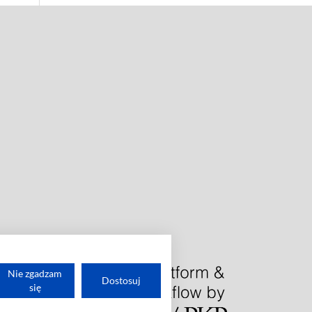
Nie zgadzam
Dostosuj
się