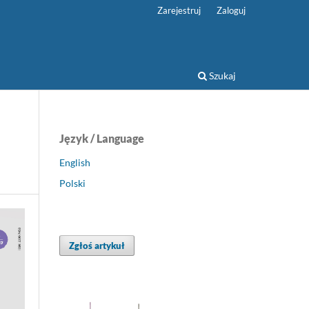
Zarejestruj
Zaloguj
Szukaj
Język / Language
English
Polski
Zgłoś artykuł