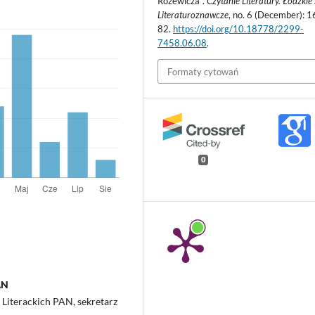
Różewicza”.
Czytanie Literatury. Łódzkie
Literaturoznawcze
, no. 6 (December): 1
82.
https://doi.org/10.18778/2299-
7458.06.08
.
Formaty cytowań
0
AN
Literackich PAN, sekretarz