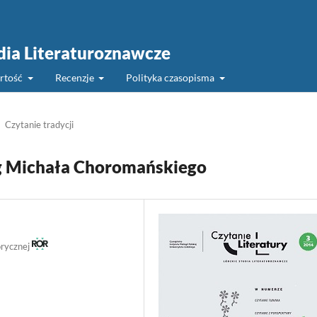
udia Literaturoznawcze
rtość
Recenzje
Polityka czasopisma
Czytanie tradycji
g Michała Choromańskiego
orycznej