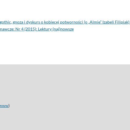
othic, gnoza i dyskurs o kobiecej potworności (o „Almie” Izabeli Filipiak
znawcze: Nr 4 (2015): Lektury (naj)nowsze
www
)