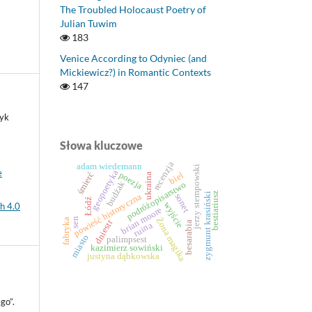
The Troubled Holocaust Poetry of
Julian Tuwim
183
Venice According to Odyniec (and
Mickiewicz?) in Romantic Contexts
147
zyk
Słowa kluczowe
recenzja
adam wiedemann
jerzy stempowski
e
geopoetyka
poezja
biel
śmierć
ukraina
budżak
podróżopisarstwo
bestiariusz
powieść historyczna
zygmunt krasiński
sonet
Łódź
wyjście
h 4.0
brian moore
Żona magika
sen
fabryka
dniestr
ruina
besarabia
miasto
palimpsest
kazimierz sowiński
justyna dąbkowska
go”.