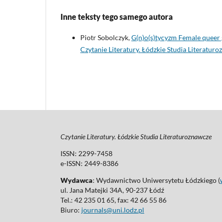
Inne teksty tego samego autora
Piotr Sobolczyk,
G(n)o(s)tycyzm Female queer g
Czytanie Literatury. Łódzkie Studia Literaturo
Czytanie Literatury. Łódzkie Studia Literaturoznawcze
ISSN: 2299-7458
e-ISSN: 2449-8386
Wydawca
: Wydawnictwo Uniwersytetu Łódzkiego (
ul. Jana Matejki 34A, 90-237 Łódź
Tel.: 42 235 01 65, fax: 42 66 55 86
Biuro:
journals@uni.lodz.pl