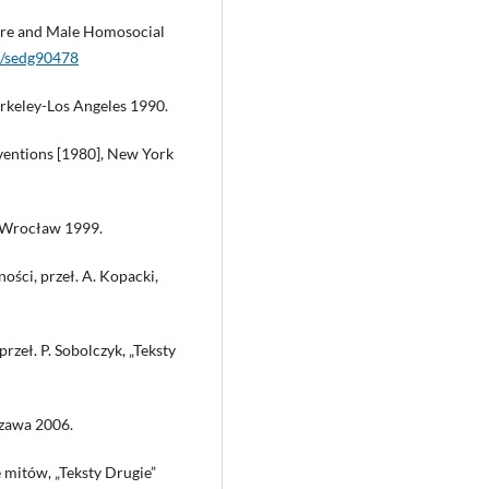
ture and Male Homosocial
2/sedg90478
erkeley-Los Angeles 1990.
ventions [1980], New York
, Wrocław 1999.
ości, przeł. A. Kopacki,
rzeł. P. Sobolczyk, „Teksty
szawa 2006.
 mitów, „Teksty Drugie”