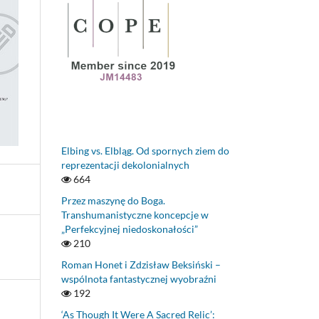
Elbing vs. Elbląg. Od spornych ziem do
reprezentacji dekolonialnych
664
Przez maszynę do Boga.
Transhumanistyczne koncepcje w
„Perfekcyjnej niedoskonałości”
210
Roman Honet i Zdzisław Beksiński –
wspólnota fantastycznej wyobraźni
192
‘As Though It Were A Sacred Relic’: