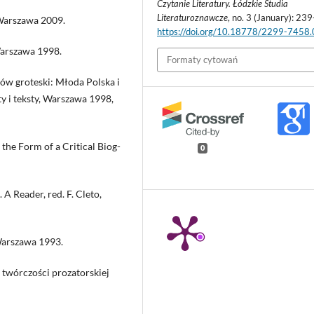
Czytanie Literatury. Łódzkie Studia
Literaturoznawcze
, no. 3 (January): 239
 Warszawa 2009.
https://doi.org/10.18778/2299-7458
 Warszawa 1998.
Formaty cytowań
ów groteski: Młoda Polska i
y i teksty, Warszawa 1998,
 the Form of a Critical Biog-
0
A Reader, red. F. Cleto,
Warszawa 1993.
twórczości prozatorskiej