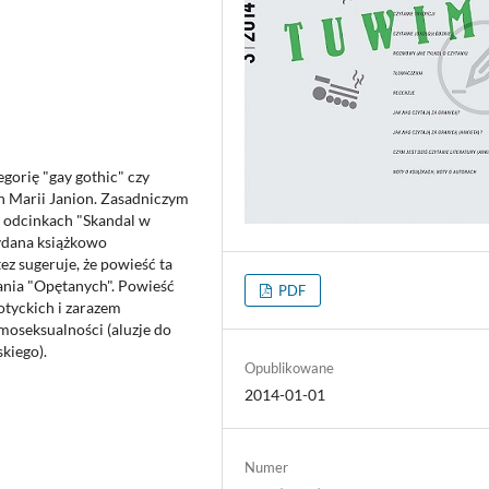
gorię "gay gothic" czy
ch Marii Janion. Zasadniczym
w odcinkach "Skandal w
ydana książkowo
tez sugeruje, że powieść ta
nia "Opętanych". Powieść
PDF
otyckich i zarazem
oseksualności (aluzje do
kiego).
Opublikowane
2014-01-01
Numer