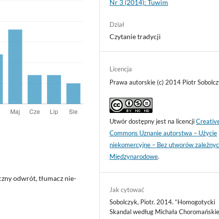
Nr 3 (2014): Tuwim
Dział
Czytanie tradycji
Licencja
Prawa autorskie (c) 2014 Piotr Sobolc
Utwór dostępny jest na licencji
Creativ
Commons Uznanie autorstwa – Użycie
niekomercyjne – Bez utworów zależnyc
Międzynarodowe
.
czny odwrót, tłumacz nie-
Jak cytować
Sobolczyk, Piotr. 2014. “Homogotycki
Skandal według Michała Choromańskie