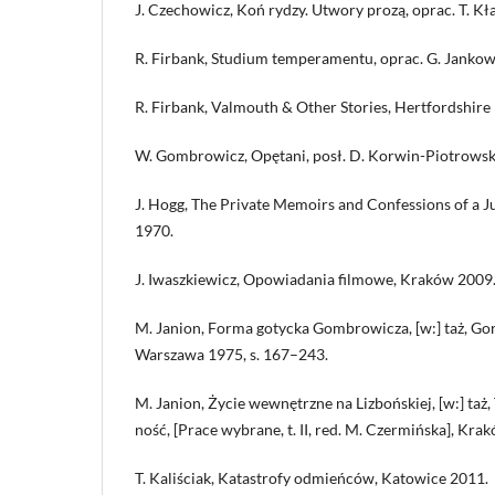
J. Czechowicz, Koń rydzy. Utwory prozą, oprac. T. Kła
R. Firbank, Studium temperamentu, oprac. G. Janko
R. Firbank, Valmouth & Other Stories, Hertfordshire
W. Gombrowicz, Opętani, posł. D. Korwin-Piotrows
J. Hogg, The Private Memoirs and Confessions of a Ju
1970.
J. Iwaszkiewicz, Opowiadania filmowe, Kraków 2009
M. Janion, Forma gotycka Gombrowicza, [w:] taż, Go
Warszawa 1975, s. 167–243.
M. Janion, Życie wewnętrzne na Lizbońskiej, [w:] taż,
ność, [Prace wybrane, t. II, red. M. Czermińska], Kra
T. Kaliściak, Katastrofy odmieńców, Katowice 2011.