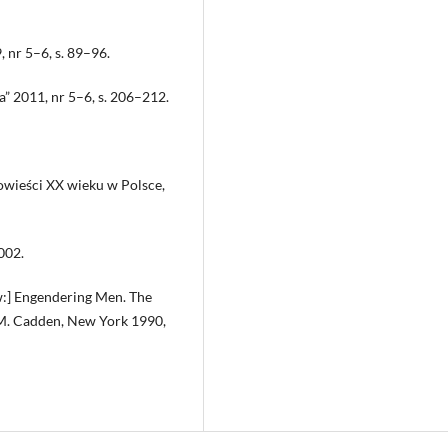
, nr 5–6, s. 89–96.
a” 2011, nr 5–6, s. 206–212.
wieści XX wieku w Polsce,
002.
w:] Engendering Men. The
, M. Cadden, New York 1990,