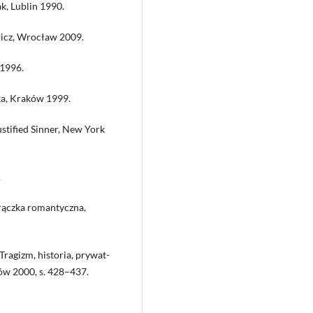
k, Lublin 1990.
wicz, Wrocław 2009.
 1996.
ka, Kraków 1999.
stified Sinner, New York
.
rączka romantyczna,
 Tragizm, historia, prywat-
ków 2000, s. 428–437.