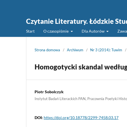
Czytanie Literatury. Łódzkie St
Start
O czasopiśmie
Dla Autorów
Zawa
Strona domowa
/
Archiwum
/
Nr 3 (2014): Tuwim
/
Homogotycki skandal wedłu
Piotr Sobolczyk
Instytut Badań Literackich PAN, Pracownia Poetyki Hist
DOI:
https://doi.org/10.18778/2299-7458.03.17