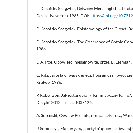
E. Kosofsky Sedgwick, Between Men. English Litera
Desire, New York 1985. DOI:
https://doi.org/10.731
E. Kosofsky Sedgwick, Epistemology of the Closet, B
E. Kosofsky Sedgwick, The Coherence of Gothic Con
1986.
E. A. Poe, Opowieści niesamowite, przeł. B. Leśmian
G. Ritz, Jarosław Iwaszkiewicz. Pogranicza nowoczesn
Kraków 1996.
P. Robertson, Jak jest zrobiony feministyczny kamp?, p
Drugie” 2012, nr 5, s. 103–126.
A. Sobański, Cywil w Berlinie, oprac. T. Szarota, War
P. Sobolczyk, Manieryzm, „poetyka” queer i subwersje