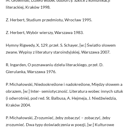
M. Głowiński, Dzieło wobec odbiorcy. Szkice z komunikacji
literackiej, Kraków 1998.
Z. Herbert, Studium przedmiotu, Wrocław 1995.
Z. Herbert, Wybór wierszy, Warszawa 1983.
Hymny Rigwedy, X, 129, przeł. S. Schayer, [w:] Światło słowem
zwane. Wypisy z literatury staroindyjskiej, Warszawa 2007.
R. Ingarden, O poznawaniu dzieła literackiego, przeł. D.
Gierulanka, Warszawa 1976.
P. Michałowski, Niedookreślone i nadokreślone, Między słowem a
obrazem, [w:] Inter- semiotyczność. Literatura wobec innych sztuk
(i odwrotnie), pod red. St. Balbusa, A. Hejmeja, J. Niedźwiedzia,
Kraków 2004.
P. Michałowski, Zrozumieć, żeby zobaczyć – zobaczyć, żeby
zrozumieć. Dwa typy doświadczenia w poezji, [w:] Kulturowe