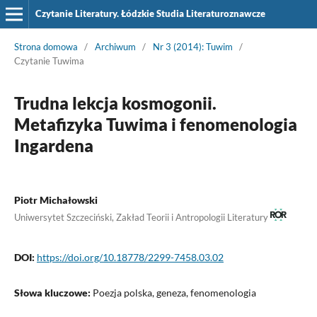
Czytanie Literatury. Łódzkie Studia Literaturoznawcze
Strona domowa
/
Archiwum
/
Nr 3 (2014): Tuwim
/
Czytanie Tuwima
Trudna lekcja kosmogonii.
Metafizyka Tuwima i fenomenologia
Ingardena
Piotr Michałowski
Uniwersytet Szczeciński, Zakład Teorii i Antropologii Literatury
DOI:
https://doi.org/10.18778/2299-7458.03.02
Słowa kluczowe:
Poezja polska, geneza, fenomenologia