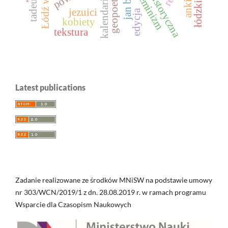
proza historyczna
geopoetyka
kalendarium
ankieta
feminizm
jezuici
edycja
kobiety
tekstura
Latest publications
Zadanie realizowane ze środków MNiSW na podstawie umowy
nr 303/WCN/2019/1 z dn. 28.08.2019 r. w ramach programu
Wsparcie dla Czasopism Naukowych