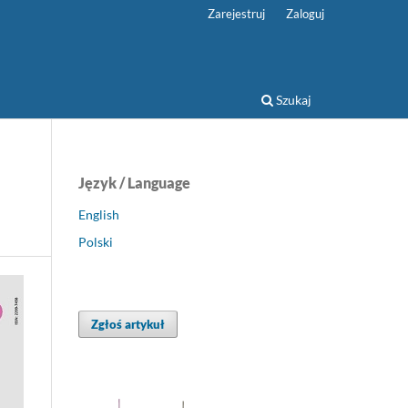
Zarejestruj
Zaloguj
Szukaj
Język / Language
English
Polski
Zgłoś artykuł