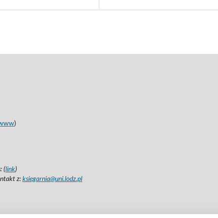
www
)
 (
link
)
ntakt z:
ksiegarnia@uni.lodz.pl