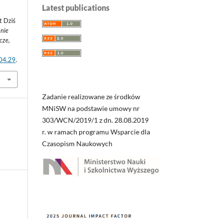
Latest publications
t Dziś
nie
wcze
,
.04.29
.
Zadanie realizowane ze środków
MNiSW na podstawie umowy nr
303/WCN/2019/1 z dn. 28.08.2019
r. w ramach programu Wsparcie dla
Czasopism Naukowych