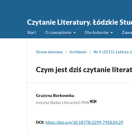
Czytanie Literatury. Łódzkie St
Start
O czasopiśmie
Dla Autorów
Zawa
Strona domowa
/
Archiwum
/
Nr 4 (2015): Lektury 
Czym jest dziś czytanie litera
Grażyna Borkowska
Instytut Badań Literackich PAN
DOI:
https://doi.org/10.18778/2299-7458.04.29