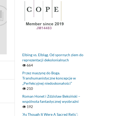
Elbing vs. Elbląg. Od spornych ziem do
reprezentacji dekolonialnych
664
Przez maszynę do Boga.
Transhumanistyczne koncepcje w
„Perfekcyjnej niedoskonałości”
210
Roman Honet i Zdzisław Beksiński –
wspólnota fantastycznej wyobraźni
192
‘As Though It Were A Sacred Relic’: