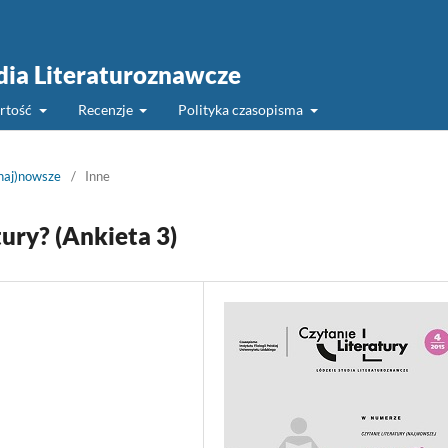
udia Literaturoznawcze
rtość
Recenzje
Polityka czasopisma
(naj)nowsze
/
Inne
tury? (Ankieta 3)