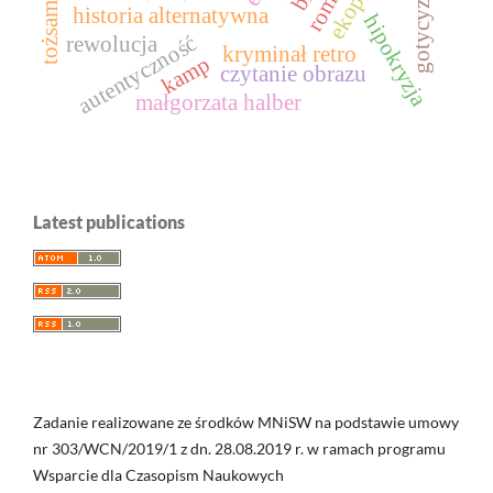
tożsamość
gotycyzm
historia alternatywna
hipokryzja
autentyczność
rewolucja
kryminał retro
kamp
czytanie obrazu
małgorzata halber
Latest publications
Zadanie realizowane ze środków MNiSW na podstawie umowy
nr 303/WCN/2019/1 z dn. 28.08.2019 r. w ramach programu
Wsparcie dla Czasopism Naukowych