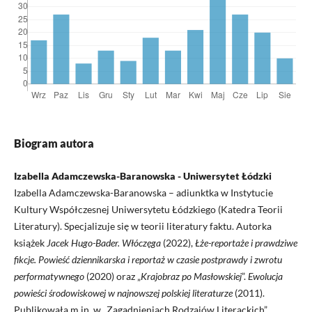
Biogram autora
Izabella Adamczewska-Baranowska - Uniwersytet Łódzki
Izabella Adamczewska-Baranowska – adiunktka w Instytucie
Kultury Współczesnej Uniwersytetu Łódzkiego (Katedra Teorii
Literatury). Specjalizuje się w teorii literatury faktu. Autorka
książek
Jacek Hugo-Bader. Włóczęga
(2022),
Łże-reportaże i prawdziwe
fikcje. Powieść dziennikarska i reportaż w czasie postprawdy i zwrotu
performatywnego
(2020) oraz „
Krajobraz po Masłowskiej
”.
Ewolucja
powieści środowiskowej w najnowszej polskiej literaturze
(2011).
Publikowała m.in. w „Zagadnieniach Rodzajów Literackich”,