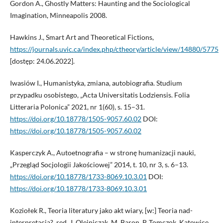
Gordon A., Ghostly Matters: Haunting and the Sociological
Imagination, Min­neapolis 2008.
Hawkins J., Smart Art and Theoretical Fictions,
https://journals.uvic.ca/index.php/ctheory/article/view/14880/5775
[dostęp: 24.06.2022].
Iwasiów I., Humanistyka, zmiana, autobiografia. Studium
przypadku osobistego, „Acta Universitatis Lodziensis. Folia
Litteraria Polonica” 2021, nr 1(60), s. 15–31.
https://doi.org/10.18778/1505-9057.60.02
DOI:
https://doi.org/10.18778/1505-9057.60.02
Kasperczyk A., Autoetnografia – w stronę humanizacji nauki,
„Przegląd Socjologii Jakościowej” 2014, t. 10, nr 3, s. 6–13.
https://doi.org/10.18778/1733-8069.10.3.01
DOI:
https://doi.org/10.18778/1733-8069.10.3.01
Koziołek R., Teoria literatury jako akt wiary, [w:] Teoria nad-
interpretacją?, red. J. Olejniczak, M. Baron, P. Tomczok, Katowice