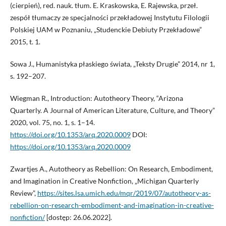
(cierpień), red. nauk. tłum. E. Kraskowska, E. Rajewska, przeł.
zespół tłumaczy ze specjalności przekładowej Instytutu Filologii
Polskiej UAM w Poznaniu, „Studenckie Debiuty Przekładowe”
2015, t. 1.
Sowa J., Humanistyka płaskiego świata, „Teksty Drugie” 2014, nr 1,
s. 192–207.
Wiegman R., Introduction: Autotheory Theory, “Arizona
Quarterly. A Journal of American Literature, Culture, and Theory”
2020, vol. 75, no. 1, s. 1–14.
https://doi.org/10.1353/arq.2020.0009
DOI:
https://doi.org/10.1353/arq.2020.0009
Zwartjes A., Autotheory as Rebellion: On Research, Embodiment,
and Imagination in Creative Nonfiction, „Michigan Quarterly
Review”,
https://sites.lsa.umich.edu/mqr/2019/07/autotheory-as-
rebellion-on-research-embodiment-and-imagination-in-creative-
nonfiction/
[dostęp: 26.06.2022].