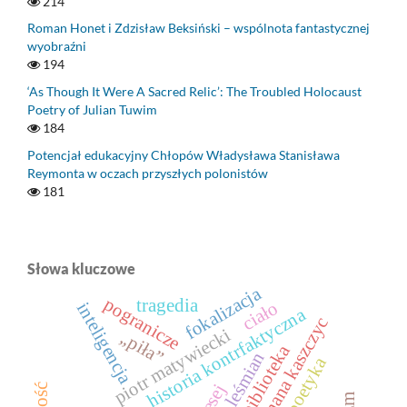
214
Roman Honet i Zdzisław Beksiński – wspólnota fantastycznej
wyobraźni
194
‘As Though It Were A Sacred Relic’: The Troubled Holocaust
Poetry of Julian Tuwim
184
Potencjał edukacyjny Chłopów Władysława Stanisława
Reymonta w oczach przyszłych polonistów
181
Słowa kluczowe
fokalizacja
pogranicze
tragedia
ciało
inteligencja
historia kontrfaktyczna
romana kaszczyc
piotr matywiecki
„piła”
biblioteka
leśmian
ekopoetyka
esej