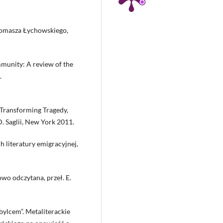
 Tomasza Łychowskiego,
munity: A review of the
.
 Transforming Tragedy,
D. Saglii, New York 2011.
 literatury emigracyjnej,
owo odczytana, przeł. E.
ubylcem”. Metaliterackie