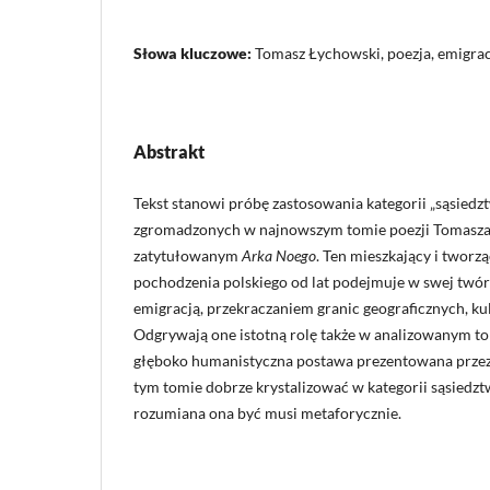
Słowa kluczowe:
Tomasz Łychowski, poezja, emigracj
Abstrakt
Tekst stanowi próbę zastosowania kategorii „sąsiedzt
zgromadzonych w najnowszym tomie poezji Tomasz
zatytułowanym
Arka Noego
. Ten mieszkający i tworzą
pochodzenia polskiego od lat podejmuje w swej twór
emigracją, przekraczaniem granic geograficznych, k
Odgrywają one istotną rolę także w analizowanym tom
głęboko humanistyczna postawa prezentowana przez
tym tomie dobrze krystalizować w kategorii sąsiedztw
rozumiana ona być musi metaforycznie.