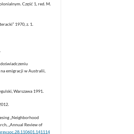
onialnym. Część 1, red. M.
eracki” 1970, z. 1.
.
i doświadczeniu
na emigracji w Australii,
Żygulski, Warszawa 1991.
2012.
ssesing „Neighborhood
earch, „Annual Review of
nurev.soc.28.110601.141114