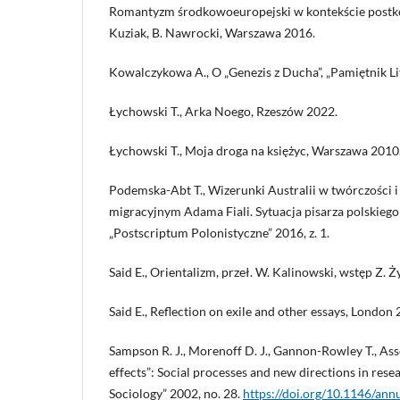
Romantyzm środkowoeuropejski w kontekście postkol
Kuziak, B. Nawrocki, Warszawa 2016.
Kowalczykowa A., O „Genezis z Ducha”, „Pamiętnik Lit
Łychowski T., Arka Noego, Rzeszów 2022.
Łychowski T., Moja droga na księżyc, Warszawa 2010
Podemska-Abt T., Wizerunki Australii w twórczości 
migracyjnym Adama Fiali. Sytuacja pisarza polskiego 
„Postscriptum Polonistyczne” 2016, z. 1.
Said E., Orientalizm, przeł. W. Kalinowski, wstęp Z. 
Said E., Reflection on exile and other essays, London 
Sampson R. J., Morenoff D. J., Gannon-Rowley T., A
effects”: Social processes and new directions in res
Sociology” 2002, no. 28.
https://doi.org/10.1146/an