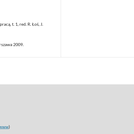
cą, t. 1, red. R. Łoś, J.
Warszawa 2009.
www
)