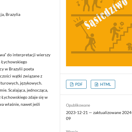
a, Brazylia
wa” do interpretacji wierszy
a Łychowskiego
cy w Brazylii poeta
czości wątki związane z
ulturowych, językowych.
PDF
HTML
ie. Scalająca, jednocząca,
 Łychowskiego zdaje się w
a właśnie, nawet jeśli
Opublikowane
2023-12-21 — zaktualizowane 2024
09
Wersje