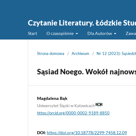
Czytanie Literatury. Łódzkie St
Start
O czasopiśmie
Dla Autorów
Zawa
Strona domowa
/
Archiwum
/
Nr 12 (2023): Sąsiedz
Sąsiad Noego. Wokół najnow
Magdalena Bąk
Uniwersytet Śląski w Katowicach
https://orcid.org/0000-0002-9189-8850
DOI:
https://doi.org/10.18778/2299-7458.12.09