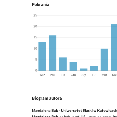
Pobrania
Biogram autora
Magdalena Bąk - Uniwersytet Śląski w Katowicac
Magdalena Bąk,
dr hab., prof. UŚ – zatrudniona w I