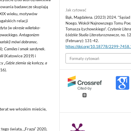
esowania badawcze skupiają
Jak cytować
a XIX wieku, motywów
Bąk, Magdalena. (2023) 2024. “Sąsiad
ugalskich relacji
Noego. Wokół Najnowszego Tomu Poez
dyta (w okresie wileńsko-
Tomasza Łychowskiego”.
Czytanie Litera
łowackiego. Antagonizm
Łódzkie Studia Literaturoznawcze
, no. 1
(February): 131-42.
mański) mówi dobranoc.
https://doi.org/10.18778/2299-7458
4);
Camões i smak sardynek.
lii
(Katowice 2019) i
Formaty cytowań
acy
„Gdzie ziemia się kończy, a
16).
0
iterat we włoskim mieście,
z tego świata, „Fraza” 2020,