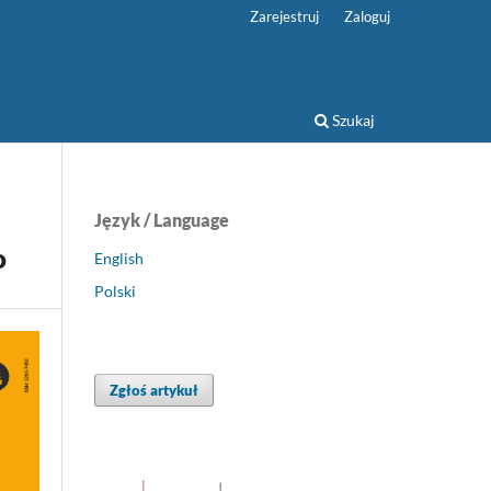
Zarejestruj
Zaloguj
Szukaj
Język / Language
o
English
Polski
Zgłoś artykuł