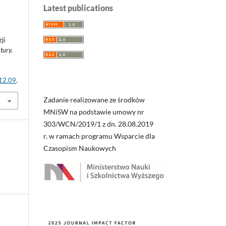
Latest publications
ji
tury.
2
.12.09
.
Zadanie realizowane ze środków
MNiSW na podstawie umowy nr
303/WCN/2019/1 z dn. 28.08.2019
r. w ramach programu Wsparcie dla
Czasopism Naukowych