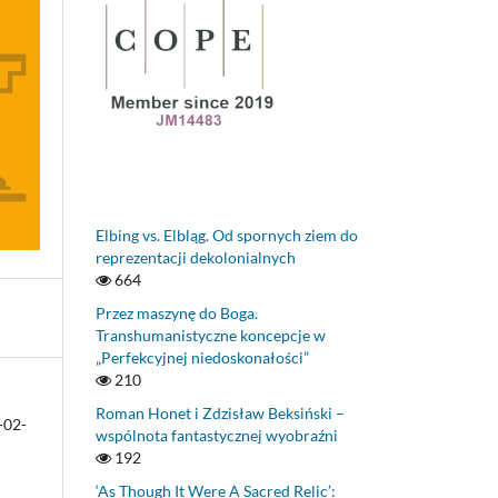
Elbing vs. Elbląg. Od spornych ziem do
reprezentacji dekolonialnych
664
Przez maszynę do Boga.
Transhumanistyczne koncepcje w
„Perfekcyjnej niedoskonałości”
210
Roman Honet i Zdzisław Beksiński –
-02-
wspólnota fantastycznej wyobraźni
192
‘As Though It Were A Sacred Relic’: