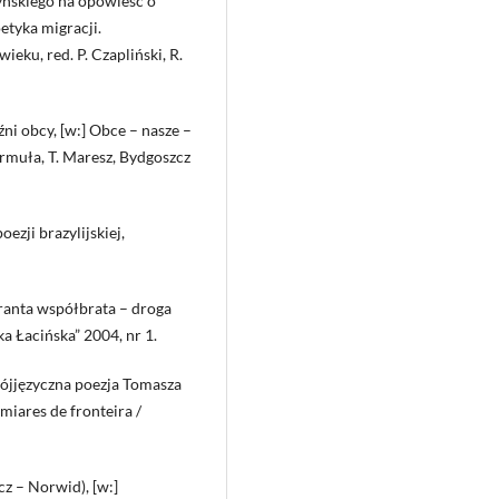
yńskiego na opowieść o
oetyka migracji.
ieku, red. P. Czapliński, R.
ni obcy, [w:] Obce – nasze –
-Jarmuła, T. Maresz, Bydgoszcz
zji brazylijskiej,
ranta współbrata – droga
 Łacińska” 2004, nr 1.
rójjęzyczna poezja Tomasza
miares de fronteira /
z – Norwid), [w:]