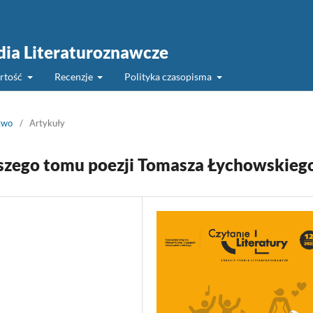
udia Literaturoznawcze
rtość
Recenzje
Polityka czasopisma
two
/
Artykuły
szego tomu poezji Tomasza Łychowskieg