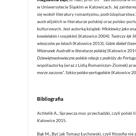
w Uniwersytecie Śląskim w Katowicach. Jej zainter
się wokół literatury romantyzmu, podróżopisarstw
australijskich w literaturze polskiej oraz polsko-port
kulturowych. Jest autorką książek:
Mickiewicz jako eru
kowieńskim i rosyjskim)
(Katowice 2004);
Twórczy lęk S
wieszczów po latach
(Katowice 2013);
Gdzie diabeł (tas
Wizerunek Australii w literaturze polskiej
(Katowice 201
Dziewiętnastowieczne polskie relacje z podróży do Portuga
współautorką (wraz z Lidią Romaniszyn-Ziomek) pr
morze zaczyna”. Szkice polsko-portugalskie
(Katowice 20
Bibliografia
Achtelik A., Sprawcza moc przechadzki, czyli polski l
Katowice 2015.
Bąk M., Być jak Tomasz Łychowski, czyli filozofia nie 