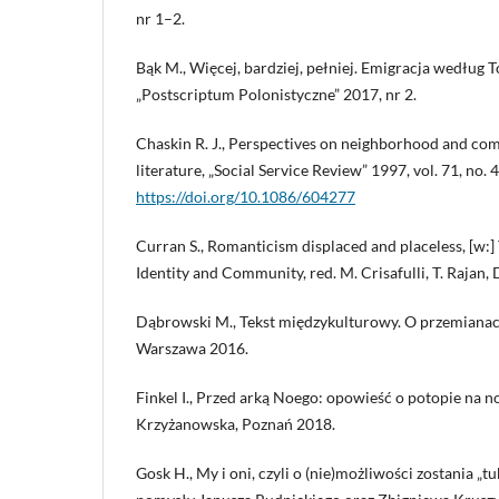
nr 1–2.
Bąk M., Więcej, bardziej, pełniej. Emigracja według
„Postscriptum Polonistyczne” 2017, nr 2.
Chaskin R. J., Perspectives on neighborhood and com
literature, „Social Service Review” 1997, vol. 71, no. 4
https://doi.org/10.1086/604277
Curran S., Romanticism displaced and placeless, [w:]
Identity and Community, red. M. Crisafulli, T. Rajan, 
Dąbrowski M., Tekst międzykulturowy. O przemianach
Warszawa 2016.
Finkel I., Przed arką Noego: opowieść o potopie na n
Krzyżanowska, Poznań 2018.
Gosk H., My i oni, czyli o (nie)możliwości zostania „t