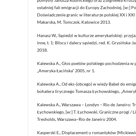
pomysły Janusza Rudnickiego oraz Zbigniewa Krusz
ostatniej fali emigracji do Europy Zachodniej, [w:] P
Doświadczenie granic w literaturze polskiej XX i XXI w
Makarska, M. Tomczok, Katowice 2013.
Hanasz W., Sąsiedzi w kulturze amerykańskiej: przyjaź
inne, t. 1: Bliscy i dalecy sąsiedzi, red. K. Grysińska
2018.
Kalewska A., Głos poetów polskiego pochodzenia w poe
„Ameryka Łacińska” 2005, nr 1.
Kalewska A., Od eks-(obcego) w wieży Babel do emig
bohatera lirycznego Tomasza Łychowskiego, „Ameryka
Kalewska A., Warszawa – Londyn – Rio de Janeiro: T
Łychowskiego, [w:] T. Łychowski, Graniczne progi / Li
Tresholds, Warszawa–Rio de Janeiro 2004.
Kasperski E., Displacement u romantyków (Mickiewic