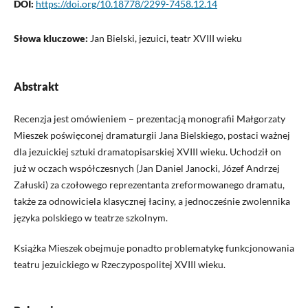
DOI:
https://doi.org/10.18778/2299-7458.12.14
Słowa kluczowe:
Jan Bielski, jezuici, teatr XVIII wieku
Abstrakt
Recenzja jest omówieniem – prezentacją monografii Małgorzaty
Mieszek poświęconej dramaturgii Jana Bielskiego, postaci ważnej
dla jezuickiej sztuki dramatopisarskiej XVIII wieku. Uchodził on
już w oczach współczesnych (Jan Daniel Janocki, Józef Andrzej
Załuski) za czołowego reprezentanta zreformowanego dramatu,
także za odnowiciela klasycznej łaciny, a jednocześnie zwolennika
języka polskiego w teatrze szkolnym.
Książka Mieszek obejmuje ponadto problematykę funkcjonowania
teatru jezuickiego w Rzeczypospolitej XVIII wieku.