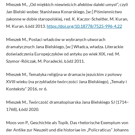
Mieszek M., „Od miękkich niewieścich afektów daleki umysł”, czyli
Jan Bielski wobec Stanisława Konarskiego, [w:] Piśmiennictwo
zakonne w dobie staropolskiej, red. K. Kaczor-Scheitler, M. Kuran,
M. Kuran, Łódź 2013.
https://doi.org/10.18778/7525-996-4.22
Mieszek M., Postaci władców w wybranych utworach
dramatycznych Jana Bielskiego, [w:] Władca, władza. Literackie
doświadczenia Europejczyków od antyku po wiek XIX, red. M.
Szymor-Rólczak, M. Poradecki, Łódź 2011.
Mieszek M., Tematyka religijna w dramacie jezuickim z połowy
XVIII wieku (na przykładzie twórczości Jana Bielskiego), „Tematy i
Konteksty” 2016, nr 6.
Mieszek M., Twórczość dramatopisarska Jana Bielskiego SJ (1714–
1768), Łódź 2020.
Moos von P., Geschichte als Topik. Das rhetorische Exemplum von
der Antike zur Neuzeit und die historiae im „Policraticus” Johanns