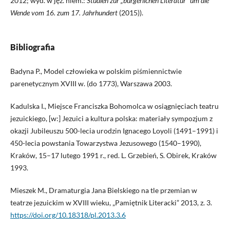
2012; wyd. w jęz. niem.:
Studien zur „bürgerlichen Literatur” um die
Wende vom 16. zum 17.
Jahrhundert
(2015)).
Bibliografia
Badyna P., Model człowieka w polskim piśmiennictwie
parenetycznym XVIII w. (do 1773), Warszawa 2003.
Kadulska I., Miejsce Franciszka Bohomolca w osiągnięciach teatru
jezuickiego, [w:] Jezuici a kultura polska: materiały sympozjum z
okazji Jubileuszu 500-lecia urodzin Ignacego Loyoli (1491–1991) i
450-lecia powstania Towarzystwa Jezusowego (1540–1990),
Kraków, 15–17 lutego 1991 r., red. L. Grzebień, S. Obirek, Kraków
1993.
Mieszek M., Dramaturgia Jana Bielskiego na tle przemian w
teatrze jezuickim w XVIII wieku, „Pamiętnik Literacki” 2013, z. 3.
https://doi.org/10.18318/pl.2013.3.6