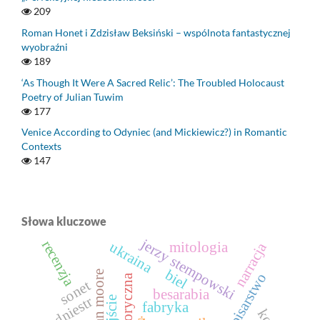
209
Roman Honet i Zdzisław Beksiński – wspólnota fantastycznej
wyobraźni
189
‘As Though It Were A Sacred Relic’: The Troubled Holocaust
Poetry of Julian Tuwim
177
Venice According to Odyniec (and Mickiewicz?) in Romantic
Contexts
147
Słowa kluczowe
jerzy stempowski
recenzja
ukraina
narracja
mitologia
biel
brian moore
sonet
besarabia
dniestr
wyjście
fabryka