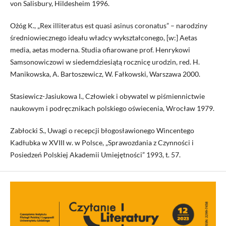
von Salisbury, Hildesheim 1996.
Ożóg K., „Rex illiteratus est quasi asinus coronatus” – narodziny
średniowiecznego ideału władcy wykształconego, [w:] Aetas
media, aetas moderna. Studia ofiarowane prof. Henrykowi
Samsonowiczowi w siedemdziesiątą rocznicę urodzin, red. H.
Manikowska, A. Bartoszewicz, W. Fałkowski, Warszawa 2000.
Stasiewicz-Jasiukowa I., Człowiek i obywatel w piśmiennictwie
naukowym i podręcznikach polskiego oświecenia, Wrocław 1979.
Zabłocki S., Uwagi o recepcji błogosławionego Wincentego
Kadłubka w XVIII w. w Polsce, „Sprawozdania z Czynności i
Posiedzeń Polskiej Akademii Umiejętności” 1993, t. 57.