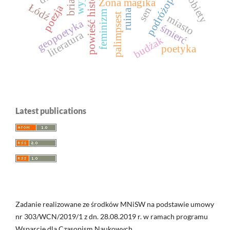
podróżopisarstwo
powieść historyczna
kobiety
Żona magika
Łódź
poezja
sen
ruina
feminizm
palimpsest
miasto
geopoetyka
śmierć
literatura
budżak
poetyka
Latest publications
Zadanie realizowane ze środków MNiSW na podstawie umowy
nr 303/WCN/2019/1 z dn. 28.08.2019 r. w ramach programu
Wsparcie dla Czasopism Naukowych