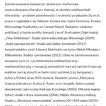
Zainteresowania badawcze: społeczne i kulturowe
uwarunkowania literatury dawnej, w obrębie mediewistyki
literackiej – problem piśmienności i oralności przekazów (tu m.in.
prace o
Legendzie o św. Aleksym, Kronice
tzw. Galla Anonima,
Kronice
Wincentego Kadłubka czy
Carmen Mauri
). Redaktor naukowy
publikacji o tymże profilu (wespół z prof. Andrzejem Dąbrówką):
„Onus Athlanteum”. Studia nad kroniką biskupa Wincentego
(2009),
„Nobis operique favete”. Studia nad Gallem Anonimem
(2017)
(współredaktor prof. Edward Skibiński) czy tomu
Wokół Mikołaja z
Wilkowiecka. Analizy i porównania
(2022). Obecne zainteresowania
związane są m.in. z problematyką mediewistyczną i
mediewalistyczną, z recepcją zachodnich narracji epickich (szerzej
wątków narracyjnych) w twórczości polskiej (czy związanej z
kulturą Polski) aż po XVII stulecie. Redaktor pisma „Meluzyna.
Dawna Literatura i Kultura”. Autor m.in. książek:
Szkice o poezji
obscenicznej i satyrycznej Andrzeja Krzyckiego
(2002),
Milczenie bogów.
Szkice i studia o liryce oświecenia
(2006),
Między literaturą a kulturą.
Studia o „literaturze mieszczańskiej” przełomu XVI i XVII wieku
(2010 i