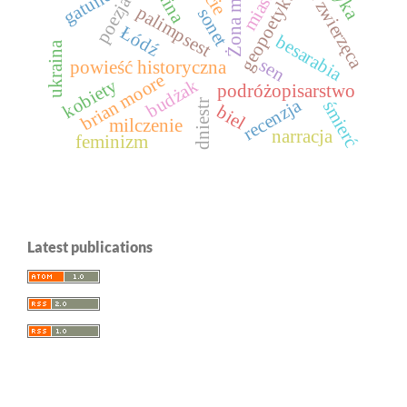
Żona magika
bajka zwierzęca
miasto
ruina
geopoetyka
poezja
palimpsest
sonet
Łódź
besarabia
ukraina
sen
powieść historyczna
brian moore
kobiety
budżak
podróżopisarstwo
recenzja
dniestr
śmierć
biel
milczenie
narracja
feminizm
Latest publications