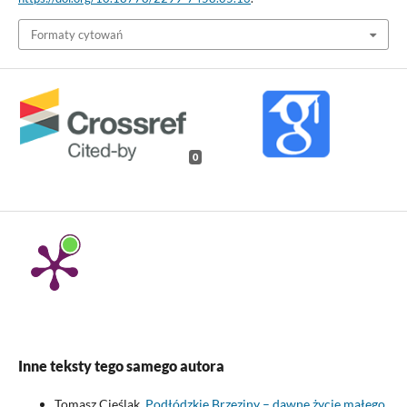
Formaty cytowań
0
Inne teksty tego samego autora
Tomasz Cieślak,
Podłódzkie Brzeziny – dawne życie małego