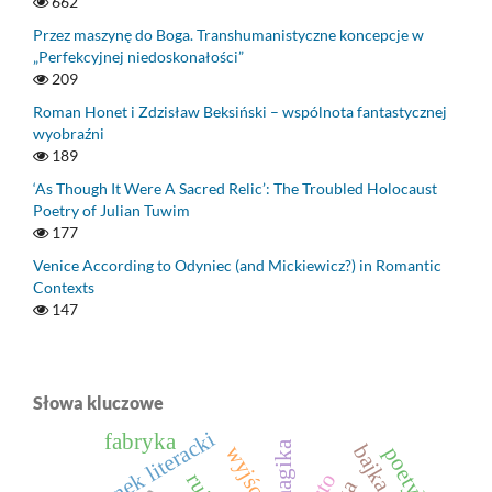
662
Przez maszynę do Boga. Transhumanistyczne koncepcje w
„Perfekcyjnej niedoskonałości”
209
Roman Honet i Zdzisław Beksiński – wspólnota fantastycznej
wyobraźni
189
‘As Though It Were A Sacred Relic’: The Troubled Holocaust
Poetry of Julian Tuwim
177
Venice According to Odyniec (and Mickiewicz?) in Romantic
Contexts
147
Słowa kluczowe
gatunek literacki
fabryka
wyjście
poetyka