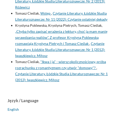
Literatury. Łódzkie Studia Literaturoznawcze: Nr 2 (2013):
Różewicz
Tomasz Cieślak,
Wstęp
,
Czytanie Literatury. Łódzkie Studia
Literaturoznawcze: Nr 11 (2022): Czytanie ostatniej dekady
Krystyna Poklewska, Krystyna Pietrych, Tomasz Cieślak,
„Chyba tylko zapisać wrażenia z lektury, choć ja mam manię
sprawdzania realiów”. Z profesor Krystyną Poklewską
rozmawiają Krystyna Pietrych i Tomasz Cieślak
,
Czytanie
Literatury. Łódzkie Studia Literaturoznawcze: Nr 1 (2012):
Iwaszkiewicz. Miłosz
Tomasz Cieślak,
"Ikwa i ja" - wiersz okolicznościowy, próba
rozrachunku z romantyzmem czy utwór "domowy"?
,
Czytanie Literatury. Łódzkie Studia Literaturoznawcze: Nr 1
(2012): Iwaszkiewicz. Miłosz
Język / Language
English