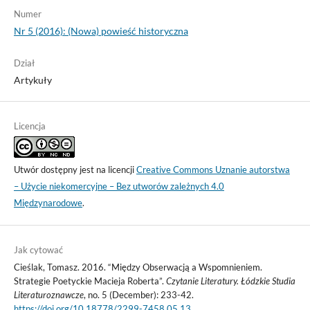
Numer
Nr 5 (2016): (Nowa) powieść historyczna
Dział
Artykuły
Licencja
Utwór dostępny jest na licencji
Creative Commons Uznanie autorstwa
– Użycie niekomercyjne – Bez utworów zależnych 4.0
Międzynarodowe
.
Jak cytować
Cieślak, Tomasz. 2016. “Między Obserwacją a Wspomnieniem.
Strategie Poetyckie Macieja Roberta”.
Czytanie Literatury. Łódzkie Studia
Literaturoznawcze
, no. 5 (December): 233-42.
https://doi.org/10.18778/2299-7458.05.13
.