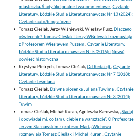
miasteczka. Ślady fikcjonalne i wspomnieniowe
,
Czytanie
Literatury. Łódzkie Studia Literaturoznawcze: Nr 13 (2024):
Czytanie auto/biograficzne
Tomasz Cieślak, Jerzy Wiśniewski, Wiesław Pusz,
Dlaczego
oświecenie? Tomasz Cieślak i Jerzy Wiśniewski rozmawiają
z Profesorem Wiesławem Puszem
,
Czytanie Literatury.
Łódzkie Studia Literaturoznawcze: Nr 5 (2016): (Nowa)
powieść historyczna
Krystyna Pietrych, Tomasz Cieślak,
Od Redakcji
,
Czytanie
Literatury. Łódzkie Studia Literaturoznawcze: Nr 7 (2018):
Czytanie Leśmiana
Tomasz Cieślak,
Dziwna piosenka Juliana Tuwima
,
Czytanie
Literatury. Łódzkie Studia Literaturoznawcze: Nr 3 (2014):
Tuwim
Tomasz Cieślak, Michał Kuran, Agnieszka Kałowska,
„Siadaj
i opowiadaj mi, co tam u ciebie na warsztacie”. O Profesorze
Jerzym Starnawskim z profesor Marią Wichową
rozmawiają Tomasz Cieślak i Michał Kuran
,
Czytanie