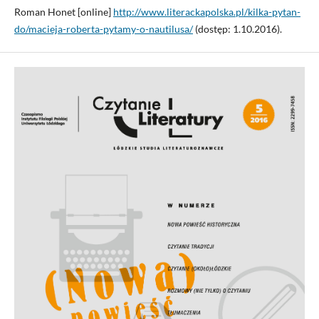
Roman Honet [online]
http://www.literackapolska.pl/kilka-pytan-
do/macieja-roberta-pyta­my-o-nautilusa/
(dostęp: 1.10.2016).