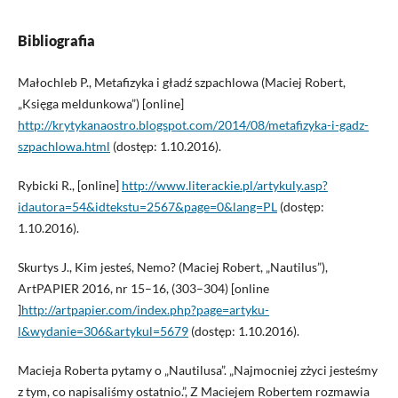
Bibliografia
Małochleb P., Metafizyka i gładź szpachlowa (Maciej Robert,
„Księga meldunkowa”) [online]
http://krytykanaostro.blogspot.com/2014/08/metafizyka-i-gadz-
szpachlowa.html
(dostęp: 1.10.2016).
Rybicki R., [online]
http://www.literackie.pl/artykuly.asp?
idautora=54&idtekstu=2567&page=0&lang=PL
(dostęp:
1.10.2016).
Skurtys J., Kim jesteś, Nemo? (Maciej Robert, „Nautilus”),
ArtPAPIER 2016, nr 15–16, (303–304) [online
]
http://artpapier.com/index.php?page=artyku­
l&wydanie=306&artykul=5679
(dostęp: 1.10.2016).
Macieja Roberta pytamy o „Nautilusa”. „Najmocniej zżyci jesteśmy
z tym, co napisaliśmy ostatnio.”, Z Maciejem Robertem rozmawia