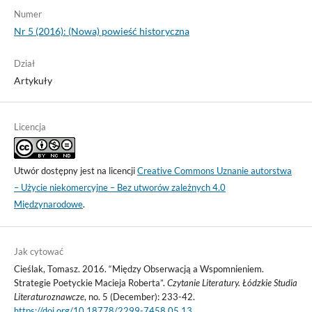
Numer
Nr 5 (2016): (Nowa) powieść historyczna
Dział
Artykuły
Licencja
Utwór dostępny jest na licencji
Creative Commons Uznanie autorstwa
– Użycie niekomercyjne – Bez utworów zależnych 4.0
Międzynarodowe
.
Jak cytować
Cieślak, Tomasz. 2016. “Między Obserwacją a Wspomnieniem.
Strategie Poetyckie Macieja Roberta”.
Czytanie Literatury. Łódzkie Studia
Literaturoznawcze
, no. 5 (December): 233-42.
https://doi.org/10.18778/2299-7458.05.13
.