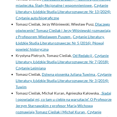
miasteczka. Ślady fikcjonalne i wspomnieniowe
,
Czytanie
Literatury. Łódzkie Studia Literaturoznawcze: Nr 13 (2024):
Czytanie auto/biograficzne
Tomasz Cieślak, Jerzy Wiśniewski, Wiesław Pusz,
Dlaczego
oświecenie? Tomasz Cieślak i Jerzy Wiśniewski rozmawiają
z Profesorem Wiesławem Puszem
,
Czytanie Literatury.
Łódzkie Studia Literaturoznawcze: Nr 5 (2016): (Nowa)
powieść historyczna
Krystyna Pietrych, Tomasz Cieślak,
Od Redakcji
,
Czytanie
Literatury. Łódzkie Studia Literaturoznawcze: Nr 7 (2018):
Czytanie Leśmiana
Tomasz Cieślak,
Dziwna piosenka Juliana Tuwima
,
Czytanie
Literatury. Łódzkie Studia Literaturoznawcze: Nr 3 (2014):
Tuwim
Tomasz Cieślak, Michał Kuran, Agnieszka Kałowska,
„Siadaj
i opowiadaj mi, co tam u ciebie na warsztacie”. O Profesorze
Jerzym Starnawskim z profesor Marią Wichową
rozmawiają Tomasz Cieślak i Michał Kuran
,
Czytanie