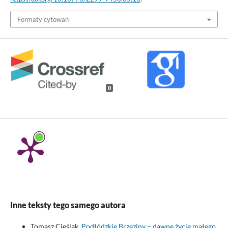
Formaty cytowań
0
Inne teksty tego samego autora
Tomasz Cieślak,
Podłódzkie Brzeziny – dawne życie małego