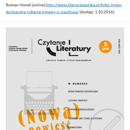
Roman Honet [online]
http://www.literackapolska.pl/kilka-pytan-
do/macieja-roberta-pyta­my-o-nautilusa/
(dostęp: 1.10.2016).