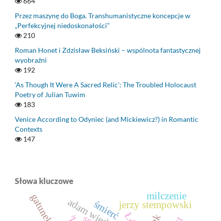
664
Przez maszynę do Boga. Transhumanistyczne koncepcje w
„Perfekcyjnej niedoskonałości”
210
Roman Honet i Zdzisław Beksiński – wspólnota fantastycznej
wyobraźni
192
‘As Though It Were A Sacred Relic’: The Troubled Holocaust
Poetry of Julian Tuwim
183
Venice According to Odyniec (and Mickiewicz?) in Romantic
Contexts
147
Słowa kluczowe
milczenie
adam wiedemann
śmierć
jerzy stempowski
sen