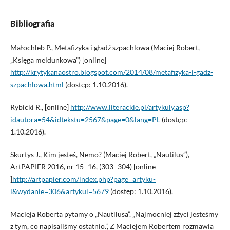
Bibliografia
Małochleb P., Metafizyka i gładź szpachlowa (Maciej Robert,
„Księga meldunkowa”) [online]
http://krytykanaostro.blogspot.com/2014/08/metafizyka-i-gadz-
szpachlowa.html
(dostęp: 1.10.2016).
Rybicki R., [online]
http://www.literackie.pl/artykuly.asp?
idautora=54&idtekstu=2567&page=0&lang=PL
(dostęp:
1.10.2016).
Skurtys J., Kim jesteś, Nemo? (Maciej Robert, „Nautilus”),
ArtPAPIER 2016, nr 15–16, (303–304) [online
]
http://artpapier.com/index.php?page=artyku­
l&wydanie=306&artykul=5679
(dostęp: 1.10.2016).
Macieja Roberta pytamy o „Nautilusa”. „Najmocniej zżyci jesteśmy
z tym, co napisaliśmy ostatnio.”, Z Maciejem Robertem rozmawia