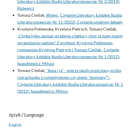
Literatury. Łódzkie Studia Literaturoznawcze: Nr 2 (2013):
Różewicz
Tomasz Cieślak,
Wstęp
,
Czytanie Literatury. Łódzkie Studia
Literaturoznawcze: Nr 11 (2022): Czytanie ostatniej dekady
Krystyna Poklewska, Krystyna Pietrych, Tomasz Cieślak,
„Chyba tylko zapisać wrażenia z lektury, choć ja mam manię
sprawdzania realiów”. Z profesor Krystyną Poklewską
rozmawiają Krystyna Pietrych i Tomasz Cieślak
,
Czytanie
Literatury. Łódzkie Studia Literaturoznawcze: Nr 1 (2012):
Iwaszkiewicz. Miłosz
Tomasz Cieślak,
"Ikwa i ja" - wiersz okolicznościowy, próba
rozrachunku z romantyzmem czy utwór "domowy"?
,
Czytanie Literatury. Łódzkie Studia Literaturoznawcze: Nr 1
(2012): Iwaszkiewicz. Miłosz
Język / Language
English