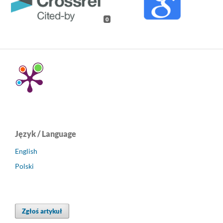
0
Język / Language
English
Polski
Zgłoś artykuł