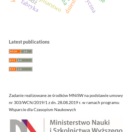
dniestr
fabryka
Latest publications
Zadanie realizowane ze środków MNiSW na podstawie umowy
nr 303/WCN/2019/1 z dn. 28.08.2019 r. w ramach programu
Wsparcie dla Czasopism Naukowych