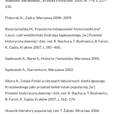
Sławomir Sierakowski, „Krytyka Polityczna” 2005, nr 7–8, s. 227–
230.
Piskorski K., Zadra, Warszawa 2008–2009.
Roszczynialska M., Popularna metapowieść historiozoficzna?
Casus: cykl wiedźmiński Andrzeja Sapkowskiego, [w:] Powieść
historyczna dawniej i dziś, red. R. Stachura, T. Budrewicz, B. Faron,
K. Gajda, Kraków 2007, s. 585–600.
Sapkowski A., Bereś S., Historia i fantastyka, Warszawa 2005.
Sapkowski A., Narrenturm, Warszawa 2002.
Sikora A., Dzieje Polski w obrazach fabularnych Józefa Ignacego
Kraszewskiego jako przykład beletrystyki popularnej, [w:]
Powieść historyczna dawniej i dziś, red. R. Stachura, T. Budrewicz,
B. Faron, K. Gajda, Kraków 2007, s. 162–174.
Słownik literatury popularnej, red. T. Żabski, Wrocław 2006