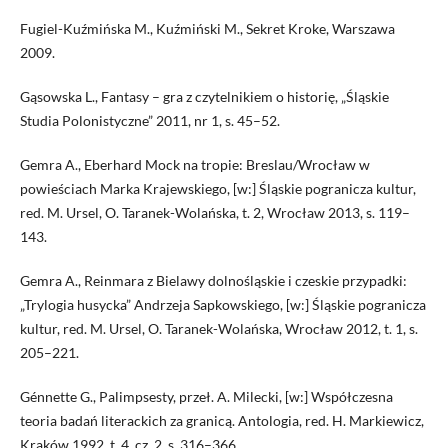
Fugiel-Kuźmińska M., Kuźmiński M., Sekret Kroke, Warszawa
2009.
Gąsowska L., Fantasy – gra z czytelnikiem o historię, „Śląskie
Studia Polonistyczne” 2011, nr 1, s. 45–52.
Gemra A., Eberhard Mock na tropie: Breslau/Wrocław w
powieściach Marka Krajewskiego, [w:] Śląskie pogranicza kultur,
red. M. Ursel, O. Taranek-Wolańska, t. 2, Wrocław 2013, s. 119–
143.
Gemra A., Reinmara z Bielawy dolnośląskie i czeskie przypadki:
„Trylogia husycka” Andrzeja Sapkowskiego, [w:] Śląskie pogranicza
kultur, red. M. Ursel, O. Taranek-Wolańska, Wrocław 2012, t. 1, s.
205–221.
Génnette G., Palimpsesty, przeł. A. Milecki, [w:] Współczesna
teoria badań literackich za granicą. Antologia, red. H. Markiewicz,
Kraków 1992, t. 4, cz. 2, s. 316–366.