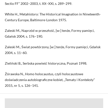
Sectio FF” 2002–2003, t. XX–XXI, s. 289–299.
White H., Metahistory: The Historical Imagnation in Nineteenth-
Century Europe, Baltimore-London 1975.
Zaleski M., Naprzód w przeszłość, [w:] tenże, Formy pamięci,
Gdańsk 2004, s. 176–190.
Zaleski M., Świat powtórzony, [w:] tenże, Formy pamięci, Gdańsk
2004, s. 11–60.
Zieliński B., Serbska powieść historyczna, Poznań 1998.
Żórawska N., Homo holocaustus, czyli holocaustowe
doświadczenia autobiograficzne kobiet, „Tematy i Konteksty”
2015, nr 5, s. 126–141.