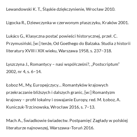
Lewandowski K. T., Śląskie dziękczynienie, Wrocław 2010.
Ligocka R., Dziewczynka w czerwonym płaszczyku, Kraków 2001.
Lukács G., Klasyczna postać powieści historycznej, przeł. C.
Przymusiński, [w:] tenże, Od Goethego do Balzaka. Studia z historii
literatury XVIII i XIX wieku, Warszawa 1958, s. 237–318.
Lyszczyna J., Romantycy – nasi współcześni?, „Postscriptum”
2002, nr 4, s. 6–14.
Łoboz M., My, Europejczycy… Romantyków krajowych
przekraczanie bliższych i dalszych granic, [w:] Romantyzm
krajowy – profil lokalny i oswajanie Europy, red. M. Łoboz, A.
Kuniczuk-Trzcinowska, Wrocław 2016, s. 7–13.
Mach A., Świadkowie świadectw. Postpamięć Zagłady w polskiej
literaturze najnowszej, Warszawa–Toruń 2016.