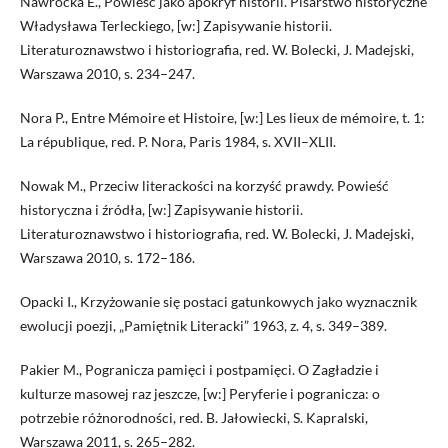
Nawrocka E., Powieść jako apokryf historii. Pisarstwo historyczne
Władysława Terleckiego, [w:] Zapisywanie historii.
Literaturoznawstwo i historiografia, red. W. Bolecki, J. Madejski,
Warszawa 2010, s. 234–247.
Nora P., Entre Mémoire et Histoire, [w:] Les lieux de mémoire, t. 1:
La république, red. P. Nora, Paris 1984, s. XVII–XLII.
Nowak M., Przeciw literackości na korzyść prawdy. Powieść
historyczna i źródła, [w:] Zapisywanie historii.
Literaturoznawstwo i historiografia, red. W. Bolecki, J. Madejski,
Warszawa 2010, s. 172–186.
Opacki I., Krzyżowanie się postaci gatunkowych jako wyznacznik
ewolucji poezji, „Pamiętnik Literacki” 1963, z. 4, s. 349–389.
Pakier M., Pogranicza pamięci i postpamięci. O Zagładzie i
kulturze masowej raz jeszcze, [w:] Peryferie i pogranicza: o
potrzebie różnorodności, red. B. Jałowiecki, S. Kapralski,
Warszawa 2011, s. 265–282.