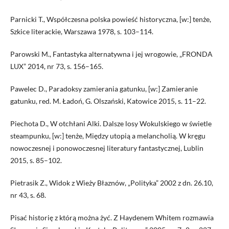
Parnicki T., Współczesna polska powieść historyczna, [w:] tenże,
Szkice literackie, Warszawa 1978, s. 103–114.
Parowski M., Fantastyka alternatywna i jej wrogowie, „FRONDA
LUX” 2014, nr 73, s. 156–165.
Pawelec D., Paradoksy zamierania gatunku, [w:] Zamieranie
gatunku, red. M. Ładoń, G. Olszański, Katowice 2015, s. 11–22.
Piechota D., W otchłani Alki. Dalsze losy Wokulskiego w świetle
steampunku, [w:] tenże, Między utopią a melancholią. W kręgu
nowoczesnej i ponowoczesnej literatury fantastycznej, Lublin
2015, s. 85–102.
Pietrasik Z., Widok z Wieży Błaznów, „Polityka” 2002 z dn. 26.10,
nr 43, s. 68.
Pisać historię z którą można żyć. Z Haydenem Whitem rozmawia