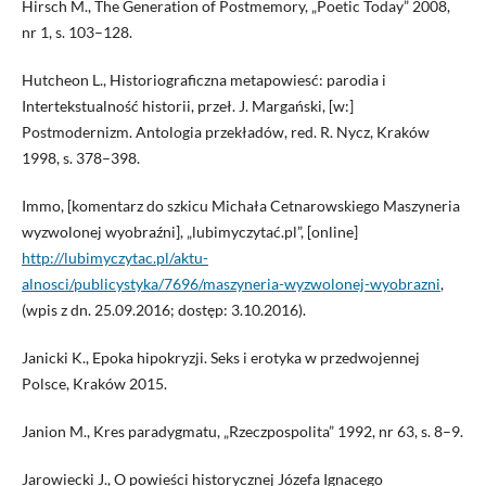
Hirsch M., The Generation of Postmemory, „Poetic Today” 2008,
nr 1, s. 103–128.
Hutcheon L., Historiograficzna metapowiesć: parodia i
Intertekstualność historii, przeł. J. Margański, [w:]
Postmodernizm. Antologia przekładów, red. R. Nycz, Kraków
1998, s. 378–398.
Immo, [komentarz do szkicu Michała Cetnarowskiego Maszyneria
wyzwolonej wyobraźni], „lubimyczytać.pl”, [online]
http://lubimyczytac.pl/aktu­
alnosci/publicystyka/7696/maszyneria-wyzwolonej-wyobrazni
,
(wpis z dn. 25.09.2016; dostęp: 3.10.2016).
Janicki K., Epoka hipokryzji. Seks i erotyka w przedwojennej
Polsce, Kraków 2015.
Janion M., Kres paradygmatu, „Rzeczpospolita” 1992, nr 63, s. 8–9.
Jarowiecki J., O powieści historycznej Józefa Ignacego