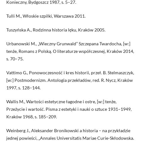
Konieczny, Bydgoszcz 1987, s. 5–27.
Tulli M., Włoskie szpilki, Warszawa 2011.
Tuszyńska A., Rodzinna historia lęku, Kraków 2005.
Urbanowski M., „Wieczny Grunwald” Szczepana Twardocha, [w:]
tenże, Romans z Polską. O literaturze współczesnej, Kraków 2014,
s. 70–75.
Vattimo G., Ponowoczesność i kres historii, przeł. B. Stelmaszczyk,
[w:] Postmodernizm. Antologia przekładów, red. R. Nycz, Kraków
1997, s. 128–144.
Wallis M., Wartości estetyczne łagodne i ostre, [w:] tenże,
Przeżycie i wartość. Pisma z estetyki i nauki o sztuce 1931–1949,
Kraków 1968, s. 185–209.
Weinberg J., Aleksander Bronikowski a historia – na przykładzie
jednej powieści, „Annales Universitatis Mariae Curie-Skłodowska.