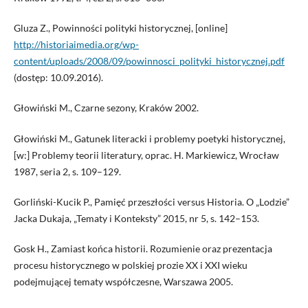
Gluza Z., Powinności polityki historycznej, [online]
http://historiaimedia.org/wp-
content/uploads/2008/09/powinnosci_polityki_historycznej.pdf
(dostęp: 10.09.2016).
Głowiński M., Czarne sezony, Kraków 2002.
Głowiński M., Gatunek literacki i problemy poetyki historycznej,
[w:] Problemy teorii literatury, oprac. H. Markiewicz, Wrocław
1987, seria 2, s. 109–129.
Gorliński-Kucik P., Pamięć przeszłości versus Historia. O „Lodzie”
Jacka Dukaja, „Tematy i Konteksty” 2015, nr 5, s. 142–153.
Gosk H., Zamiast końca historii. Rozumienie oraz prezentacja
procesu historycznego w polskiej prozie XX i XXI wieku
podejmującej tematy współczesne, Warszawa 2005.