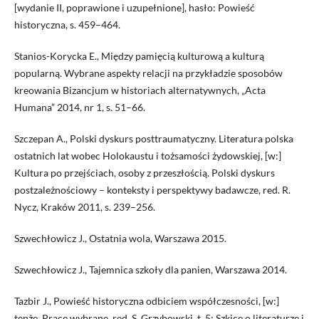
[wydanie II, poprawione i uzupełnione], hasło: Powieść
historyczna, s. 459–464.
Stanios-Korycka E., Między pamięcią kulturową a kulturą
popularną. Wybrane aspekty relacji na przykładzie sposobów
kreowania Bizancjum w historiach alternatywnych, „Acta
Humana” 2014, nr 1, s. 51–66.
Szczepan A., Polski dyskurs posttraumatyczny. Literatura polska
ostatnich lat wobec Holokaustu i tożsamości żydowskiej, [w:]
Kultura po przejściach, osoby z przeszłością. Polski dyskurs
postzależnościowy – konteksty i perspektywy badawcze, red. R.
Nycz, Kraków 2011, s. 239–256.
Szwechłowicz J., Ostatnia wola, Warszawa 2015.
Szwechłowicz J., Tajemnica szkoły dla panien, Warszawa 2014.
Tazbir J., Powieść historyczna odbiciem współczesności, [w:]
tenże, Prace wybrane, red. S. Grzybowski, t. 5: Szkice o literaturze i