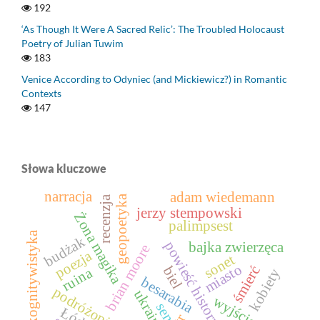
192
‘As Though It Were A Sacred Relic’: The Troubled Holocaust
Poetry of Julian Tuwim
183
Venice According to Odyniec (and Mickiewicz?) in Romantic
Contexts
147
Słowa kluczowe
narracja
adam wiedemann
geopoetyka
recenzja
jerzy stempowski
Żona magika
palimpsest
kognitywistyka
budżak
powieść historyczna
bajka zwierzęca
brian moore
poezja
sonet
miasto
śmierć
biel
ruina
kobiety
besarabia
podróżopisarstwo
ukraina
wyjście
sen
Łódź