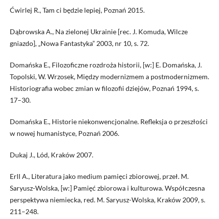
Ćwirlej R., Tam ci będzie lepiej, Poznań 2015.
Dąbrowska A., Na zielonej Ukrainie [rec. J. Komuda, Wilcze
gniazdo], „Nowa Fantastyka” 2003, nr 10, s. 72.
Domańska E., Filozoficzne rozdroża historii, [w:] E. Domańska, J.
Topolski, W. Wrzosek, Między modernizmem a postmodernizmem.
Historiografia wobec zmian w filozofii dziejów, Poznań 1994, s.
17–30.
Domańska E., Historie niekonwencjonalne. Refleksja o przeszłości
w nowej humanistyce, Poznań 2006.
Dukaj J., Lód, Kraków 2007.
Erll A., Literatura jako medium pamięci zbiorowej, przeł. M.
Saryusz-Wolska, [w:] Pamięć zbiorowa i kulturowa. Współczesna
perspektywa niemiecka, red. M. Saryusz-Wolska, Kraków 2009, s.
211–248.