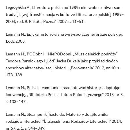
Legeżyńska A., Literatura polska po 1989 roku wobec uniwersum
tradycji, [w:] Transformacja w kulturze i literaturze polskiej 1989–
2004, red. B. Bakuła, Poznań 2007, s. 11–51.
Lemann N., Epicka historiografia we współczesnej prozie polskiej,
Łódź 2008.
Lemann N., PODobni – NiePODobni. „Muza dalekich podróży”
Teodora Parnickiego i „Lód” Jacka Dukaja jako przykład dwóch
sposobów alternatywizacji historii, „Porównania” 2012, nr 10, s.
173–188.
Lemann N., Polski steampunk – zaadaptować historię, adaptując
konwencję, „Biblioteka Postscriptum Polonistycznego” 2015, nr 5,
s. 133–147.
Lemann N., Steampunk [hasło do: Materiały do „Słownika
rodzajów literackich”], „Zagadnienia Rodzajów Literackich” 2014,
nr 57, z. 1, s. 344–349.