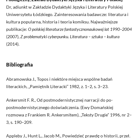
Dr, adiunkt w Zakładzie Dydaktyki Języka i Literatury Polskiej
Uniwersytetu Łódzkiego. Zainteresowania badawcze: literatura i
kultura popularna, historia i teoria komiksu. Najważniejsze
publikacje:
O polskiej literaturze fantastycznonaukowej lat 1990–2004
(2007),
Z problematyki cyberpunku. Literatura – sztuka – kultura
(2014).
Bibliografia
Abramowska J., Topos i niektóre miejsca wspólne badań
literackich, „Pamiętnik Literacki” 1982, z. 1–2, s. 3–23.
Ankersmit F. R., Od postmodernistycznej narracji do po-
postmodernistycznego doświadczenia. (Ewy Domańskiej
rozmowa z Frankiem R. Ankersmitem), „Teksty Drugie” 1996, nr 2–
3, s. 190–209.
Appleby J., Hunt L., Jacob M., Powiedzieć prawdę o historii, przeł.