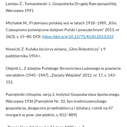
Landau Z., Tomaszewski J., Gospodarka Drugiej Rzeczpospolitej,
Warszawa 1991.
Michałek M., Przemiany polskiej wsi w latach 1918–1989, „Klio.
Czasopismo poświęcone dziejom Polski i powszechnym” 2013, nr
26(3), s. 55–80. DOI:
https://doi.org/10.12775/KLIO.2013.033
Nowicki Z. Kułaka życiorys własny, „Głos Robotniczy” z 9
października 1954 r.
Olejnik L., Z dziejów Polskiego Stronnictwa Ludowego w powiecie
sieradzkim (1945–1947), „Zeszyty Wiejskie” 2012, nr 17, s. 143–
152.
Pamiętniki chłopów, serja 2, Instytut Gospodarstwa Społecznego,
Warszawa 1936 [Pamiętnik Nr. 10, Syn średniozamożnego
gospodarza, zbogacony przedsiębiorca i działacz, rolnik na 47
morgach w pow. sieradzkim, s. 812–889].