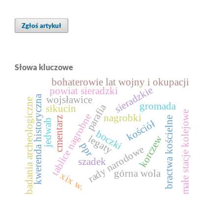
Zgłoś artykuł
Słowa kluczowe
bohaterowie lat wojny i okupacji
sieradzkie
powiat sieradzki
kwerenda historyczna
wojsławice
badania archeologiczne
gromada
parafia
sikucin
małe stacje kolejowe
tablice nagrobne
nagrobki
cmentarz
bractwa kościelne
jedwab
kościół
boczki
korczew
legaty
ppr
rady narodowe
szadek
górna wola
xix w.