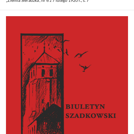
„Ziemia Sieradzka”, nr 6 z 7 lutego 1920 r., s. 7