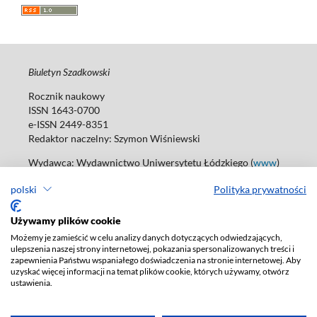
Biuletyn Szadkowski
Rocznik naukowy
ISSN 1643-0700
e-ISSN 2449-8351
Redaktor naczelny:
Szymon Wiśniewski
Wydawca: Wydawnictwo Uniwersytetu Łódzkiego (
www
)
ul. Jana Matejki 34A, 90-237 Łódź
polski
Polityka prywatności
Tel.: 42 235 01 65, fax: 42 66 55 86
Biuro: agnieszka.janicka@uni.lodz.pl
Używamy plików cookie
Deklaracja dostępności
Możemy je zamieścić w celu analizy danych dotyczących odwiedzających,
ulepszenia naszej strony internetowej, pokazania spersonalizowanych treści i
zapewnienia Państwu wspaniałego doświadczenia na stronie internetowej. Aby
uzyskać więcej informacji na temat plików cookie, których używamy, otwórz
ustawienia.