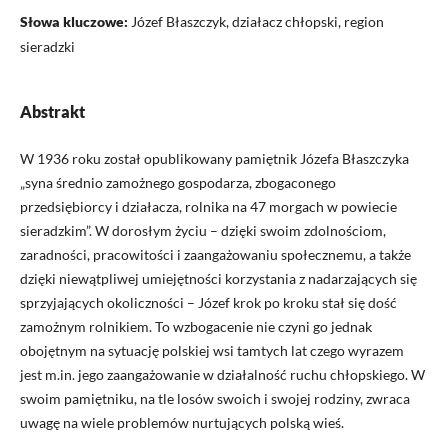
Słowa kluczowe:
Józef Błaszczyk, działacz chłopski, region
sieradzki
Abstrakt
W 1936 roku został opublikowany pamiętnik Józefa Błaszczyka
„syna średnio zamożnego gospodarza, zbogaconego
przedsiębiorcy i działacza, rolnika na 47 morgach w powiecie
sieradzkim”. W dorosłym życiu – dzięki swoim zdolnościom,
zaradności, pracowitości i zaangażowaniu społecznemu, a także
dzięki niewątpliwej umiejętności korzystania z nadarzających się
sprzyjających okoliczności – Józef krok po kroku stał się dość
zamożnym rolnikiem. To wzbogacenie nie czyni go jednak
obojętnym na sytuację polskiej wsi tamtych lat czego wyrazem
jest m.in. jego zaangażowanie w działalność ruchu chłopskiego. W
swoim pamiętniku, na tle losów swoich i swojej rodziny, zwraca
uwagę na wiele problemów nurtujących polską wieś.