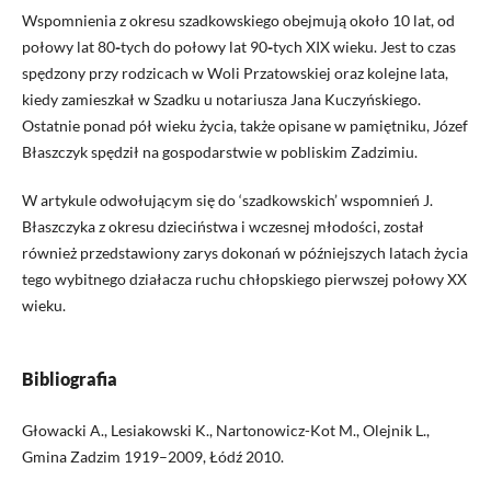
Wspomnienia z okresu szadkowskiego obejmują około 10 lat, od
połowy lat 80
-
tych do połowy lat 90
-
tych XIX wieku. Jest to czas
spędzony przy rodzicach w Woli Przatowskiej oraz kolejne lata,
kiedy zamieszkał w Szadku u notariusza Jana Kuczyńskiego.
Ostatnie ponad pół wieku życia, także opisane w pamiętniku, Józef
Błaszczyk spędził na gospodarstwie w pobliskim Zadzimiu.
W artykule odwołującym się do ‘szadkowskich’ wspomnień J.
Błaszczyka z okresu dzieciństwa i wczesnej młodości, został
również przedstawiony zarys dokonań w późniejszych latach życia
tego wybitnego działacza ruchu chłopskiego pierwszej połowy XX
wieku.
Bibliografia
Głowacki A., Lesiakowski K., Nartonowicz-Kot M., Olejnik L.,
Gmina Zadzim 1919–2009, Łódź 2010.