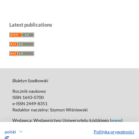
Latest publications
Biuletyn Szadkowski
Rocznik naukowy
ISSN 1643-0700
e-ISSN 2449-8351
Redaktor naczelny:
Szymon Wiśniewski
Wydawca: Wydawnictwo Uniwersytetu Łódzkiego (
www
)
ul. Jana Matejki 34A, 90-237 Łódź
polski
Polityka prywatności
Tel.: 42 235 01 65, fax: 42 66 55 86
Biuro: agnieszka.janicka@uni.lodz.pl