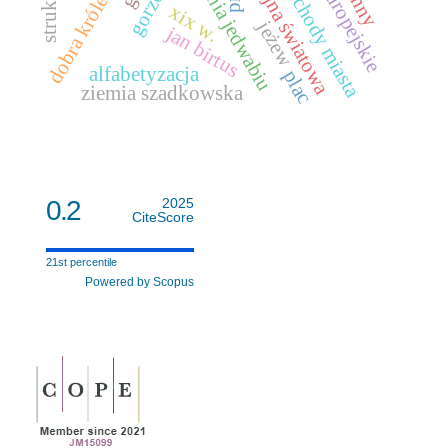
dobra królewskie
i wojna światowa
tkalnia jedwabiu
dochody miasta
xix w.
jeżew
jan birtus
alfabetyzacja
plac
ziemia szadkowska
0.2
2025
CiteScore
21st percentile
Powered by Scopus