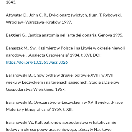
1843.
Attwater D., John C. R., Dykcjonarz świętych, tłum. T. Rybowski,
Wrocław–Warszawa–Kraków 1997.
Baggieri G., L’antica anatomia nell’arte dei donaria, Genova 1995.
Banaszak M., Św. Kazimierz w Polsce i na Litwie w okresie niewoli
narodowej, „Analecta Craoviensia” 1984, t. XVI. DOI:
https://doi.org/10.15633/acr.3026
Baranowski B., Chów bydła w drugiej połowie XVII i w XVIII
wieku w Łęczyckiem i na terenach sąsiednich, Studia z Dziejów
Gospodarstwa Wiejskiego, 1957.
Baranowski B., Owczarstwo w Łęczyckiem w XVIII wieku, „Prace i
Materiały Etnograficzne” 1959, t. XIII.
Baranowski W., Kult patronów gospodarstwa w katolicyzmie
ludowym okresu pouwłaszczeniowego, „Zeszyty Naukowe