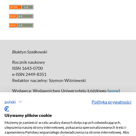
Biuletyn Szadkowski
Rocznik naukowy
ISSN 1643-0700
e-ISSN 2449-8351
Redaktor naczelny:
Szymon Wiśniewski
Wydawca: Wydawnictwo Uniwersytetu Łódzkiego (
www
)
ul. Jana Matejki 34A, 90-237 Łódź
polski
Polityka prywatności
Tel.: 42 235 01 65, fax: 42 66 55 86
Biuro: agnieszka.janicka@uni.lodz.pl
Używamy plików cookie
Deklaracja dostępności
Możemy je zamieścić w celu analizy danych dotyczących odwiedzających,
ulepszenia naszej strony internetowej, pokazania spersonalizowanych treści i
zapewnienia Państwu wspaniałego doświadczenia na stronie internetowej. Aby