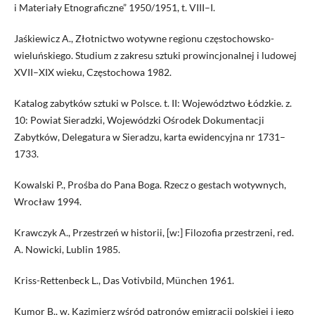
i Materiały Etnograficzne” 1950/1951, t. VIII–I.
Jaśkiewicz A., Złotnictwo wotywne regionu częstochowsko-
wieluńskiego. Studium z zakresu sztuki prowincjonalnej i ludowej
XVII–XIX wieku, Częstochowa 1982.
Katalog zabytków sztuki w Polsce. t. II: Województwo Łódzkie. z.
10: Powiat Sieradzki, Wojewódzki Ośrodek Dokumentacji
Zabytków, Delegatura w Sieradzu, karta ewidencyjna nr 1731–
1733.
Kowalski P., Prośba do Pana Boga. Rzecz o gestach wotywnych,
Wrocław 1994.
Krawczyk A., Przestrzeń w historii, [w:] Filozofia przestrzeni, red.
A. Nowicki, Lublin 1985.
Kriss-Rettenbeck L., Das Votivbild, München 1961.
Kumor B., w. Kazimierz wśród patronów emigracji polskiej i jego