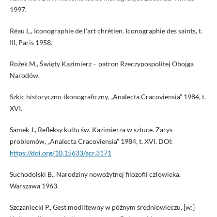
1997.
Réau L., Iconographie de l'art chrétien. Iconographie des saints, t.
III, Paris 1958.
Rożek M., Święty Kazimierz – patron Rzeczypospolitej Obojga
Narodów.
Szkic historyczno-ikonograficzny, „Analecta Cracoviensia” 1984, t.
XVI.
Samek J., Refleksy kultu św. Kazimierza w sztuce. Zarys
problemów, „Analecta Cracoviensia” 1984, t. XVI. DOI:
https://doi.org/10.15633/acr.3171
Suchodolski B., Narodziny nowożytnej filozofii człowieka,
Warszawa 1963.
Szczaniecki P., Gest modlitewny w późnym średniowieczu, [w:]