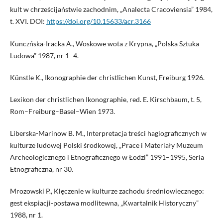
kult w chrześcijaństwie zachodnim, „Analecta Cracoviensia” 1984,
t. XVI. DOI:
https://doi.org/10.15633/acr.3166
Kunczńska-Iracka A., Woskowe wota z Krypna, „Polska Sztuka
Ludowa” 1987, nr 1–4.
Künstle K., Ikonographie der christlichen Kunst, Freiburg 1926.
Lexikon der christlichen Ikonographie, red. E. Kirschbaum, t. 5,
Rom–Freiburg–Basel–Wien 1973.
Liberska-Marinow B. M., Interpretacja treści hagiograficznych w
kulturze ludowej Polski środkowej, „Prace i Materiały Muzeum
Archeologicznego i Etnograficznego w Łodzi” 1991–1995, Seria
Etnograficzna, nr 30.
Mrozowski P., Klęczenie w kulturze zachodu średniowiecznego:
gest ekspiacji-postawa modlitewna, „Kwartalnik Historyczny”
1988, nr 1.