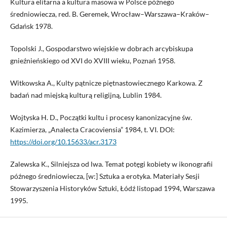
Kultura elitarna a kultura masowa w Polsce późnego
średniowiecza, red. B. Geremek, Wrocław–Warszawa–Kraków–
Gdańsk 1978.
Topolski J., Gospodarstwo wiejskie w dobrach arcybiskupa
gnieźnieńskiego od XVI do XVIII wieku, Poznań 1958.
Witkowska A., Kulty pątnicze piętnastowiecznego Karkowa. Z
badań nad miejską kulturą religijną, Lublin 1984.
Wojtyska H. D., Początki kultu i procesy kanonizacyjne św.
Kazimierza, „Analecta Cracoviensia” 1984, t. VI. DOI:
https://doi.org/10.15633/acr.3173
Zalewska K., Silniejsza od lwa. Temat potęgi kobiety w ikonografii
późnego średniowiecza, [w:] Sztuka a erotyka. Materiały Sesji
Stowarzyszenia Historyków Sztuki, Łódź listopad 1994, Warszawa
1995.