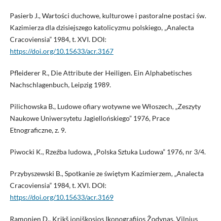
Pasierb J., Wartości duchowe, kulturowe i pastoralne postaci św.
Kazimierza dla dzisiejszego katolicyzmu polskiego, „Analecta
Cracoviensia” 1984, t. XVI. DOI:
https://doi.org/10.15633/acr.3167
Pfleiderer R., Die Attribute der Heiligen. Ein Alphabetisches
Nachschlagenbuch, Leipzig 1989.
Pilichowska B., Ludowe ofiary wotywne we Włoszech, „Zeszyty
Naukowe Uniwersytetu Jagiellońskiego” 1976, Prace
Etnograficzne, z. 9.
Piwocki K., Rzeźba ludowa, „Polska Sztuka Ludowa” 1976, nr 3/4.
Przybyszewski B., Spotkanie ze świętym Kazimierzem, „Analecta
Cracoviensia” 1984, t. XVI. DOI:
https://doi.org/10.15633/acr.3169
Ramonien D., Krikš ioniškosios Ikonografijos Žodynas, Vilnius