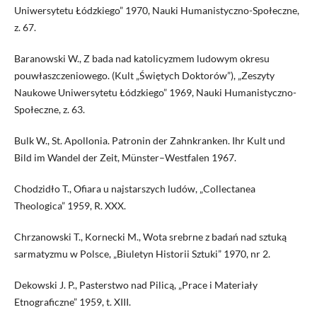
Uniwersytetu Łódzkiego” 1970, Nauki Humanistyczno-Społeczne,
z. 67.
Baranowski W., Z bada nad katolicyzmem ludowym okresu
pouwłaszczeniowego. (Kult „Świętych Doktorów”), „Zeszyty
Naukowe Uniwersytetu Łódzkiego” 1969, Nauki Humanistyczno-
Społeczne, z. 63.
Bulk W., St. Apollonia. Patronin der Zahnkranken. Ihr Kult und
Bild im Wandel der Zeit, Münster–Westfalen 1967.
Chodzidło T., Ofiara u najstarszych ludów, „Collectanea
Theologica” 1959, R. XXX.
Chrzanowski T., Kornecki M., Wota srebrne z badań nad sztuką
sarmatyzmu w Polsce, „Biuletyn Historii Sztuki” 1970, nr 2.
Dekowski J. P., Pasterstwo nad Pilicą, „Prace i Materiały
Etnograficzne” 1959, t. XIII.