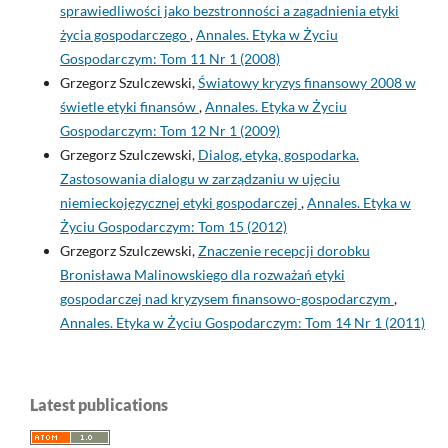
sprawiedliwości jako bezstronności a zagadnienia etyki
życia gospodarczego
,
Annales. Etyka w Życiu
Gospodarczym: Tom 11 Nr 1 (2008)
Grzegorz Szulczewski,
Światowy kryzys finansowy 2008 w
świetle etyki finansów
,
Annales. Etyka w Życiu
Gospodarczym: Tom 12 Nr 1 (2009)
Grzegorz Szulczewski,
Dialog, etyka, gospodarka.
Zastosowania dialogu w zarządzaniu w ujęciu
niemieckojęzycznej etyki gospodarczej
,
Annales. Etyka w
Życiu Gospodarczym: Tom 15 (2012)
Grzegorz Szulczewski,
Znaczenie recepcji dorobku
Bronisława Malinowskiego dla rozważań etyki
gospodarczej nad kryzysem finansowo-gospodarczym
,
Annales. Etyka w Życiu Gospodarczym: Tom 14 Nr 1 (2011)
Latest publications