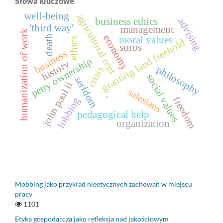
Słowa kluczowe
well-being
agricultural rent
advising
business ethics
'third way'
management
humanization of work
economy
death
moral values
ethics
granting land freehold
soros
business
petty ownership
history
philosophy
crisis
social values
serfdom
john paul ii
salesians
-
freedom
lobbing
pedagogical help
organization
Mobbing jako przykład nieetycznych zachowań w miejscu
pracy
1101
Etyka gospodarcza jako refleksja nad jakościowym