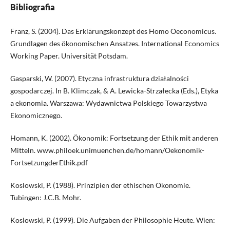
Bibliografia
Franz, S. (2004). Das Erklärungskonzept des Homo Oeconomicus.
Grundlagen des ökonomischen Ansatzes. International Economics
Working Paper. Universität Potsdam.
Gasparski, W. (2007). Etyczna infrastruktura działalności
gospodarczej. In B. Klimczak, & A. Lewicka-Strzałecka (Eds.), Etyka
a ekonomia. Warszawa: Wydawnictwa Polskiego Towarzystwa
Ekonomicznego.
Homann, K. (2002). Ökonomik: Fortsetzung der Ethik mit anderen
Mitteln. www.philoek.unimuenchen.de/homann/Oekonomik-
FortsetzungderEthik.pdf
Koslowski, P. (1988). Prinzipien der ethischen Ökonomie.
Tubingen: J.C.B. Mohr.
Koslowski, P. (1999). Die Aufgaben der Philosophie Heute. Wien: