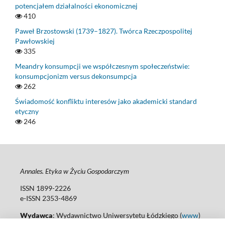
potencjałem działalności ekonomicznej
410
Paweł Brzostowski (1739–1827). Twórca Rzeczpospolitej
Pawłowskiej
335
Meandry konsumpcji we współczesnym społeczeństwie:
konsumpcjonizm versus dekonsumpcja
262
Świadomość konfliktu interesów jako akademicki standard
etyczny
246
Annales. Etyka w Życiu Gospodarczym
ISSN 1899-2226
e-ISSN 2353-4869
Wydawca
: Wydawnictwo Uniwersytetu Łódzkiego (
www
)