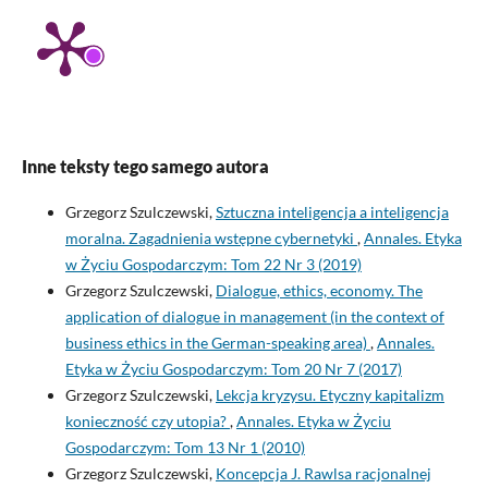
Inne teksty tego samego autora
Grzegorz Szulczewski,
Sztuczna inteligencja a inteligencja
moralna. Zagadnienia wstępne cybernetyki
,
Annales. Etyka
w Życiu Gospodarczym: Tom 22 Nr 3 (2019)
Grzegorz Szulczewski,
Dialogue, ethics, economy. The
application of dialogue in management (in the context of
business ethics in the German-speaking area)
,
Annales.
Etyka w Życiu Gospodarczym: Tom 20 Nr 7 (2017)
Grzegorz Szulczewski,
Lekcja kryzysu. Etyczny kapitalizm
konieczność czy utopia?
,
Annales. Etyka w Życiu
Gospodarczym: Tom 13 Nr 1 (2010)
Grzegorz Szulczewski,
Koncepcja J. Rawlsa racjonalnej