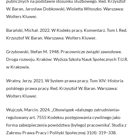
publicznych na podstawie stosunku służbowego. Red. Krzysztof
W. Baran, Jarosław Dobkowski, Wioletta Witoszko. Warszawa:
Wolters Kluwer.
Barański, Michał. 2022. W Kodeks pracy. Komentarz. Tom I. Red.
Krzysztof W. Baran. Warszawa: Wolters Kluwer.
Grzybowski, Stefan M. 1948. Pracownicze związki zawodowe.
Droga rozwoju. Kraków: Wyższa Szkoła Nauk Społecznych T.U.R.
w Krakowie.
Wratny, Jerzy. 2021. W System prawa pracy. Tom XIV: Historia
polskiego prawa pracy. Red. Krzysztof W. Baran. Warszawa:
Wolters Kluwer.
Wujczyk, Marcin. 2024. „Obowiązek «dalszego zatrudnienia»
regulowany art. 7555 Kodeksu postępowania cywilnego jako
forma zabezpieczenia powództwa (byłego) pracownika”. Studia z
Zakresu Prawa Pracy i Polityki Społecznej 31(4): 319–338.