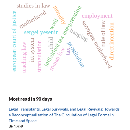
studies in law
individual tax interpretation
morality
motherhood
european court of justice
employment
wwii
surrogate motherhood
rule of law
direct intention
hanging
sergei yesenin
child
ict system
strangulation
prostitution
teaching law
roman law
tax
Most read in 90 days
Legal Transplants, Legal Survivals, and Legal Revivals: Towards
a Reconceptualisation of The Circulation of Legal Forms in
Time and Space
1709