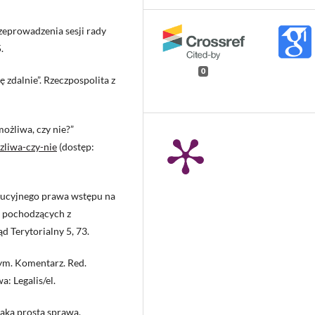
zeprowadzenia sesji rady
.
0
 zdalnie”. Rzeczpospolita z
możliwa, czy nie?”
zliwa-czy-nie
(dostęp:
tytucyjnego prawa wstępu na
j pochodzących z
 Terytorialny 5, 73.
ym. Komentarz. Red.
: Legalis/el.
taka prosta sprawa,