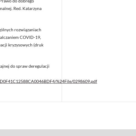
 Prawo do dobrego
nalnej. Red. Katarzyna
gólnych rozwiązaniach
zwalczaniem COVID-19,
acji kryzysowych (druk
ajnej do spraw deregulacji
D9335D0F41C12588CA0046BDF4/%24File/0298609.pdf