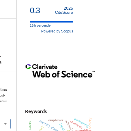
0.3
2025
CiteScore
13th percentile
Powered by Scopus
-
e
.
tings
ost-
ensis.
Keywords
punishing
society
employer
eternity clause
rousseau
assemblies