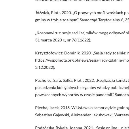
Jóźwiak, Piotr. 2020. „O prawnych możliwościach pr
gminy w trybie zdalnym”. Samorząd Terytorialny 6, 35
„Koronawirus: sesje rad i sejmików mogą odbywać się
31 marca 2020 r., nr 76(11622).
Krzysztofowicz, Dominik. 2020. „Sesja rady zdalnie: 
https://wspolnota.org.pl/news/sesja-rady-zdalnie-mo
3.12.2022).
Pacholec, Sara. Solka, Piotr. 2022. „Realizacja kons
posiedzenia kolegialnych organów władzy publiczne
powszechnych wyborów w czasie pandemii”. Samorząd
Piecha, Jacek. 2018. W Ustawa o samorządzie gminn
Sebastian Gajewski, Aleksander Jakubowski. Warszawa
Podgórska-Rykała, Joanna. 2021. „Sesje online – nie 