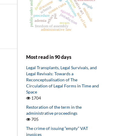
administrative act
public order and safety
legal professions
democracy
decree
discourse
people
roman curia
schmitt
multitude
agamben
rule of law
jurisdiction
procedure
pui
ethics
ademia
recurs
freedom of assembly
administrative law
Most read in 90 days
Legal Transplants, Legal Survivals, and
Legal Revivals: Towards a
Reconceptualisation of The
Circulation of Legal Forms in Time and
Space
1704
Restoration of the term in the
administrative proceedings
705
The crime of issuing “empty” VAT
invoices