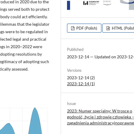
roduced in 2020 due to the
ngs served both to protect
body could act efficiently.
 dilemmas that the legislator
PDF (Polish)
HTML (Polis
ngs were to be regulated in
lected legal and practical
ings in 2020–2022 were
Published
 adopting resolutions by
2023-12-14 — Updated on 2023-12
egitimacy of adopting such
ically assessed.
Versions
2023-12-14 (2)
2023-12-14 (1)
Issue
2023: Numer specjalny: W trosce o
godność, życie i zdrowie człowieka 
zagadnienia administracyjnoprawne