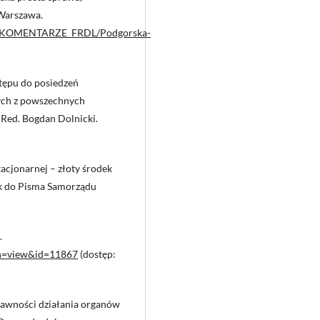
 Warszawa.
NIE_I_KOMENTARZE_FRDL/Podgorska-
stępu do posiedzeń
ych z powszechnych
Red. Bogdan Dolnicki.
tacjonarnej – złoty środek
ek do Pisma Samorządu
.
ion=view&id=11867
(dostęp:
 jawności działania organów