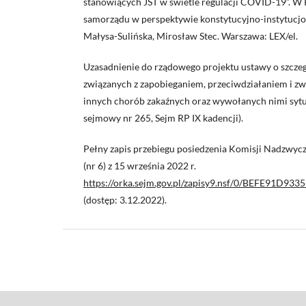
stanowiących JST w świetle regulacji COVID-19”. W
samorządu w perspektywie konstytucyjno-instytucjo
Małysa-Sulińska, Mirosław Stec. Warszawa: LEX/el.
Uzasadnienie do rządowego projektu ustawy o szcze
związanych z zapobieganiem, przeciwdziałaniem i 
innych chorób zakaźnych oraz wywołanych nimi sytu
sejmowy nr 265, Sejm RP IX kadencji).
Pełny zapis przebiegu posiedzenia Komisji Nadzwycz
(nr 6) z 15 września 2022 r.
https://orka.sejm.gov.pl/zapisy9.nsf/0/BEFE91
(dostęp: 3.12.2022).