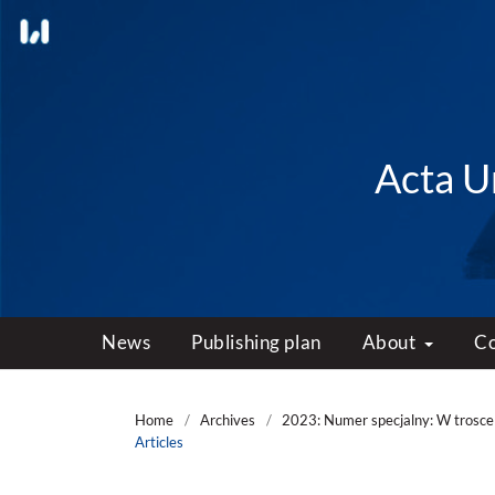
Acta Un
News
Publishing plan
About
C
Home
/
Archives
/
2023: Numer specjalny: W trosce 
Articles