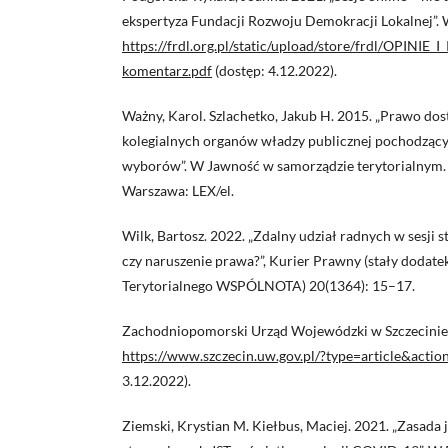
ekspertyza Fundacji Rozwoju Demokracji Lokalnej”.
https://frdl.org.pl/static/upload/store/frdl/OPI
komentarz.pdf
(dostęp: 4.12.2022).
Ważny, Karol. Szlachetko, Jakub H. 2015. „Prawo do
kolegialnych organów władzy publicznej pochodząc
wyborów”. W Jawność w samorządzie terytorialnym. 
Warszawa: LEX/el.
Wilk, Bartosz. 2022. „Zdalny udział radnych w sesji s
czy naruszenie prawa?”, Kurier Prawny (stały dodat
Terytorialnego WSPÓLNOTA) 20(1364): 15–17.
Zachodniopomorski Urząd Wojewódzki w Szczecinie
https://www.szczecin.uw.gov.pl/?type=article&act
3.12.2022).
Ziemski, Krystian M. Kiełbus, Maciej. 2021. „Zasada