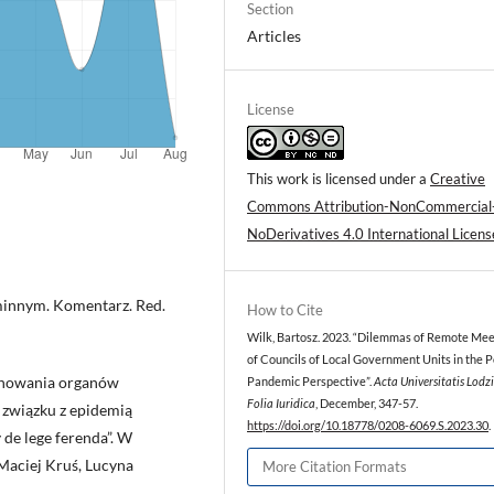
Section
Articles
License
This work is licensed under a
Creative
Commons Attribution-NonCommercial
NoDerivatives 4.0 International Licens
minnym. Komentarz. Red.
How to Cite
Wilk, Bartosz. 2023. “Dilemmas of Remote Mee
of Councils of Local Government Units in the P
jonowania organów
Pandemic Perspective”.
Acta Universitatis Lodzi
Folia Iuridica
, December, 347-57.
 związku z epidemią
https://doi.org/10.18778/0208-6069.S.2023.30
.
 de lege ferenda”. W
 Maciej Kruś, Lucyna
More Citation Formats