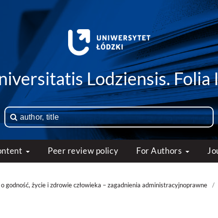
iversitatis Lodziensis. Folia 
ontent
Peer review policy
For Authors
Jo
o godność, życie i zdrowie człowieka – zagadnienia administracyjnoprawne
/