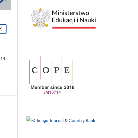
h)
-14
–