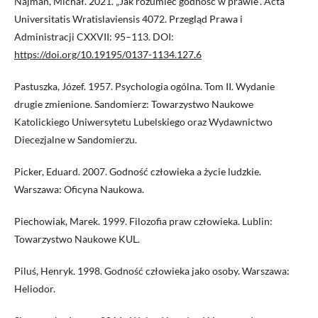
Najman, Michał. 2021. „Jak rozumieć godność w prawie”. Acta
Universitatis Wratislaviensis 4072. Przegląd Prawa i
Administracji CXXVII: 95–113. DOI:
https://doi.org/10.19195/0137-1134.127.6
Pastuszka, Józef. 1957. Psychologia ogólna. Tom II. Wydanie
drugie zmienione. Sandomierz: Towarzystwo Naukowe
Katolickiego Uniwersytetu Lubelskiego oraz Wydawnictwo
Diecezjalne w Sandomierzu.
Picker, Eduard. 2007. Godność człowieka a życie ludzkie.
Warszawa: Oficyna Naukowa.
Piechowiak, Marek. 1999. Filozofia praw człowieka. Lublin:
Towarzystwo Naukowe KUL.
Piluś, Henryk. 1998. Godność człowieka jako osoby. Warszawa:
Heliodor.