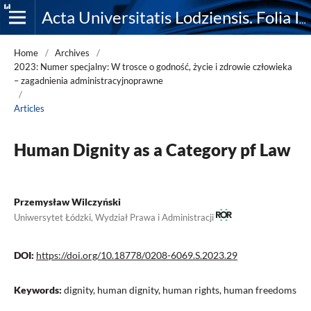
Acta Universitatis Lodziensis. Folia Iuridica
Home
/
Archives
/
2023: Numer specjalny: W trosce o godność, życie i zdrowie człowieka
– zagadnienia administracyjnoprawne
/
Articles
Human Dignity as a Category pf Law
Przemysław Wilczyński
Uniwersytet Łódzki, Wydział Prawa i Administracji
DOI:
https://doi.org/10.18778/0208-6069.S.2023.29
Keywords:
dignity, human dignity, human rights, human freedoms