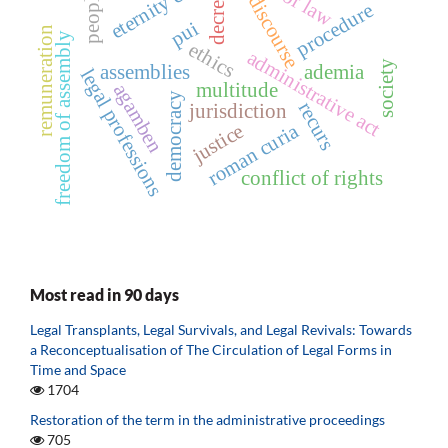
eternity clause
people
decree
discourse
procedure
pui
remuneration
freedom of assembly
ethics
administrative act
society
assemblies
ademia
legal professions
multitude
agamben
democracy
recurs
jurisdiction
roman curia
justice
conflict of rights
Most read in 90 days
Legal Transplants, Legal Survivals, and Legal Revivals: Towards
a Reconceptualisation of The Circulation of Legal Forms in
Time and Space
1704
Restoration of the term in the administrative proceedings
705