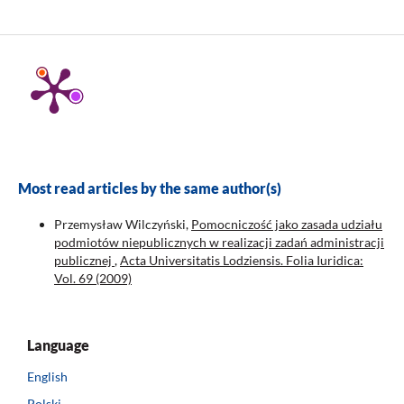
Most read articles by the same author(s)
Przemysław Wilczyński,
Pomocniczość jako zasada udziału
podmiotów niepublicznych w realizacji zadań administracji
publicznej
,
Acta Universitatis Lodziensis. Folia Iuridica:
Vol. 69 (2009)
Language
English
Polski