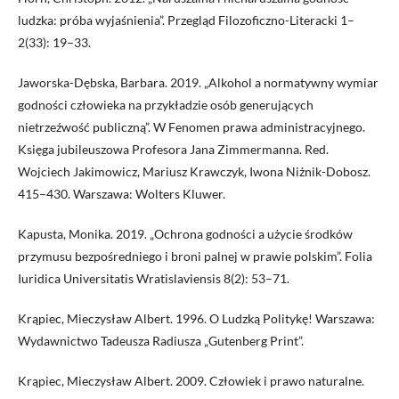
ludzka: próba wyjaśnienia”. Przegląd Filozoficzno-Literacki 1–
2(33): 19–33.
Jaworska-Dębska, Barbara. 2019. „Alkohol a normatywny wymiar
godności człowieka na przykładzie osób generujących
nietrzeźwość publiczną”. W Fenomen prawa administracyjnego.
Księga jubileuszowa Profesora Jana Zimmermanna. Red.
Wojciech Jakimowicz, Mariusz Krawczyk, Iwona Niżnik-Dobosz.
415–430. Warszawa: Wolters Kluwer.
Kapusta, Monika. 2019. „Ochrona godności a użycie środków
przymusu bezpośredniego i broni palnej w prawie polskim”. Folia
Iuridica Universitatis Wratislaviensis 8(2): 53–71.
Krąpiec, Mieczysław Albert. 1996. O Ludzką Politykę! Warszawa:
Wydawnictwo Tadeusza Radiusza „Gutenberg Print”.
Krąpiec, Mieczysław Albert. 2009. Człowiek i prawo naturalne.