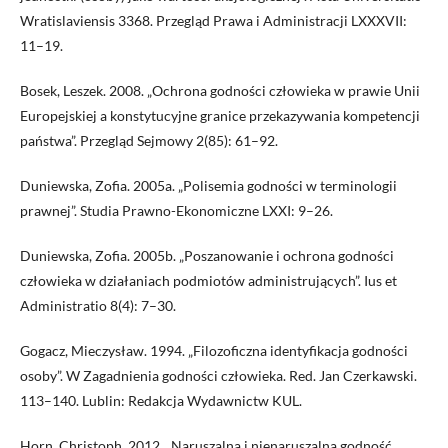
Wratislaviensis 3368. Przegląd Prawa i Administracji LXXXVII:
11–19.
Bosek, Leszek. 2008. „Ochrona godności człowieka w prawie Unii
Europejskiej a konstytucyjne granice przekazywania kompetencji
państwa”. Przegląd Sejmowy 2(85): 61–92.
Duniewska, Zofia. 2005a. „Polisemia godności w terminologii
prawnej”. Studia Prawno-Ekonomiczne LXXI: 9–26.
Duniewska, Zofia. 2005b. „Poszanowanie i ochrona godności
człowieka w działaniach podmiotów administrujących”. Ius et
Administratio 8(4): 7–30.
Gogacz, Mieczysław. 1994. „Filozoficzna identyfikacja godności
osoby”. W Zagadnienia godności człowieka. Red. Jan Czerkawski.
113–140. Lublin: Redakcja Wydawnictw KUL.
Horn, Christoph. 2012. „Naruszalna i nienaruszalna godność