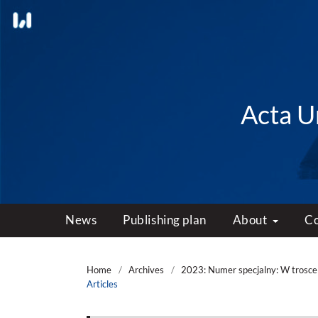
Acta Un
News
Publishing plan
About
C
Home
/
Archives
/
2023: Numer specjalny: W trosce 
Articles