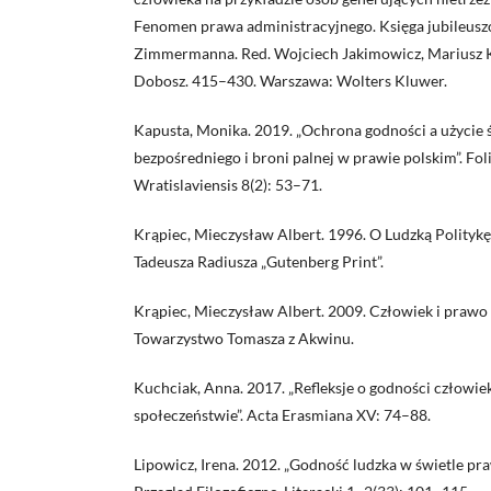
Fenomen prawa administracyjnego. Księga jubileusz
Zimmermanna. Red. Wojciech Jakimowicz, Mariusz K
Dobosz. 415–430. Warszawa: Wolters Kluwer.
Kapusta, Monika. 2019. „Ochrona godności a użyci
bezpośredniego i broni palnej w prawie polskim”. Foli
Wratislaviensis 8(2): 53–71.
Krąpiec, Mieczysław Albert. 1996. O Ludzką Polit
Tadeusza Radiusza „Gutenberg Print”.
Krąpiec, Mieczysław Albert. 2009. Człowiek i prawo 
Towarzystwo Tomasza z Akwinu.
Kuchciak, Anna. 2017. „Refleksje o godności człowie
społeczeństwie”. Acta Erasmiana XV: 74–88.
Lipowicz, Irena. 2012. „Godność ludzka w świetle pr