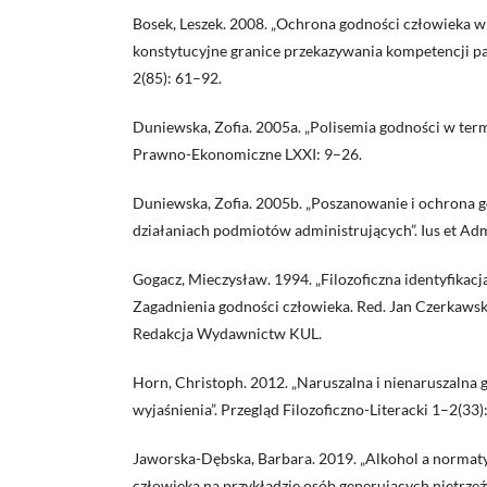
Bosek, Leszek. 2008. „Ochrona godności człowieka w 
konstytucyjne granice przekazywania kompetencji p
2(85): 61–92.
Duniewska, Zofia. 2005a. „Polisemia godności w term
Prawno-Ekonomiczne LXXI: 9–26.
Duniewska, Zofia. 2005b. „Poszanowanie i ochrona 
działaniach podmiotów administrujących”. Ius et Admi
Gogacz, Mieczysław. 1994. „Filozoficzna identyfikacj
Zagadnienia godności człowieka. Red. Jan Czerkawsk
Redakcja Wydawnictw KUL.
Horn, Christoph. 2012. „Naruszalna i nienaruszalna 
wyjaśnienia”. Przegląd Filozoficzno-Literacki 1–2(33)
Jaworska-Dębska, Barbara. 2019. „Alkohol a norma
człowieka na przykładzie osób generujących nietrze