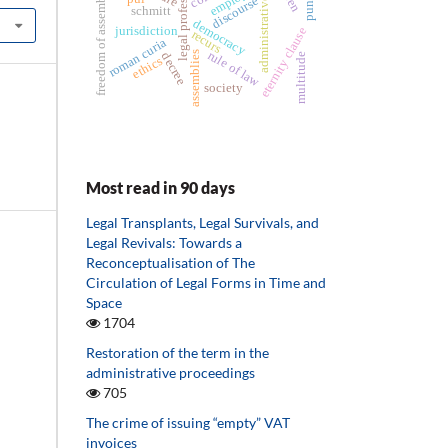
legal professions
administrative act
freedom of assembly
discourse
schmitt
democracy
jurisdiction
eternity clause
recurs
roman curia
rule of law
assemblies
decree
multitude
ethics
society
Most read in 90 days
Legal Transplants, Legal Survivals, and
Legal Revivals: Towards a
Reconceptualisation of The
Circulation of Legal Forms in Time and
Space
1704
Restoration of the term in the
administrative proceedings
705
The crime of issuing “empty” VAT
invoices