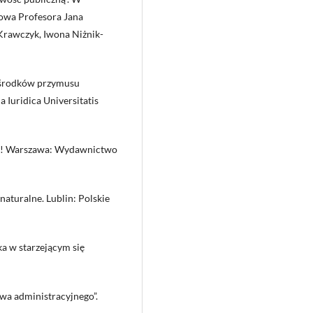
owa Profesora Jana
rawczyk, Iwona Niżnik-
e środków przymusu
a Iuridica Universitatis
ykę! Warszawa: Wydawnictwo
naturalne. Lublin: Polskie
ka w starzejącym się
awa administracyjnego”.