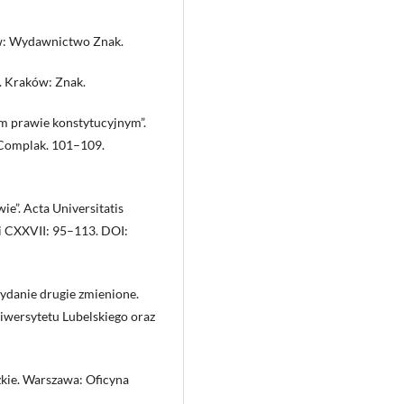
ów: Wydawnictwo Znak.
. Kraków: Znak.
m prawie konstytucyjnym”.
 Complak. 101–109.
e”. Acta Universitatis
ji CXXVII: 95–113. DOI:
Wydanie drugie zmienione.
wersytetu Lubelskiego oraz
zkie. Warszawa: Oficyna