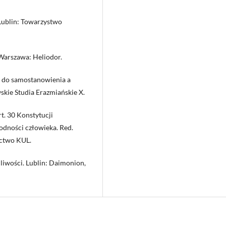
 Lublin: Towarzystwo
 Warszawa: Heliodor.
o do samostanowienia a
skie Studia Erazmiańskie X.
t. 30 Konstytucji
odności człowieka. Red.
ictwo KUL.
iwości. Lublin: Daimonion,