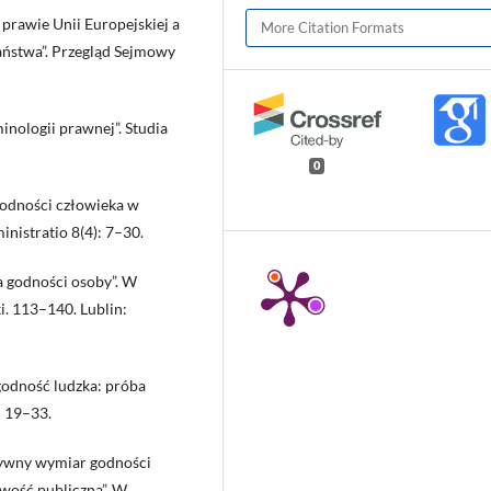
prawie Unii Europejskiej a
More Citation Formats
aństwa”. Przegląd Sejmowy
inologii prawnej”. Studia
0
godności człowieka w
nistratio 8(4): 7–30.
a godności osoby”. W
i. 113–140. Lublin:
godność ludzka: próba
: 19–33.
tywny wymiar godności
źwość publiczną”. W