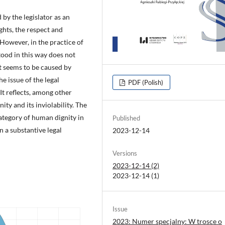
 by the legislator as an
ghts, the respect and
 However, in the practice of
ood in this way does not
nt seems to be caused by
e issue of the legal
PDF (Polish)
It reflects, among other
ty and its inviolability. The
category of human dignity in
Published
n a substantive legal
2023-12-14
Versions
2023-12-14 (2)
2023-12-14 (1)
Issue
2023: Numer specjalny: W trosce o