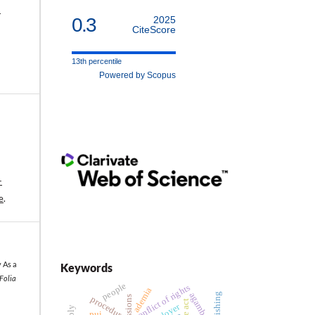
–
0.3
2025
CiteScore
13th percentile
Powered by Scopus
-
e
.
 As a
Keywords
 Folia
people
conflict of rights
ademia
agamben
punishing
procedure
employer
pui