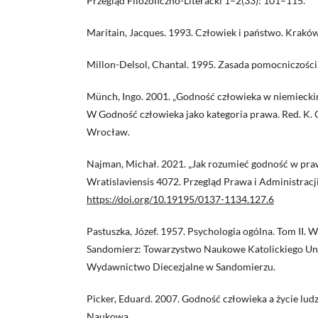
Przegląd Filozoficzno-Literacki 1–2(33): 101–115.
Maritain, Jacques. 1993. Człowiek i państwo. Krak
Millon-Delsol, Chantal. 1995. Zasada pomocniczości
Münch, Ingo. 2001. „Godność człowieka w niemiecki
W Godność człowieka jako kategoria prawa. Red. K.
Wrocław.
Najman, Michał. 2021. „Jak rozumieć godność w prawi
Wratislaviensis 4072. Przegląd Prawa i Administrac
https://doi.org/10.19195/0137-1134.127.6
Pastuszka, Józef. 1957. Psychologia ogólna. Tom II. 
Sandomierz: Towarzystwo Naukowe Katolickiego Uni
Wydawnictwo Diecezjalne w Sandomierzu.
Picker, Eduard. 2007. Godność człowieka a życie lud
Naukowa.