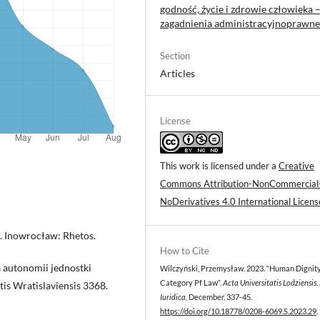
godność, życie i zdrowie człowieka 
zagadnienia administracyjnoprawne
Section
Articles
License
This work is licensed under a
Creative
Commons Attribution-NonCommercial
NoDerivatives 4.0 International Licens
a. Inowrocław: Rhetos.
How to Cite
a autonomii jednostki
Wilczyński, Przemysław. 2023. “Human Dignity
Category Pf Law”.
Acta Universitatis Lodziensis.
atis Wratislaviensis 3368.
Iuridica
, December, 337-45.
https://doi.org/10.18778/0208-6069.S.2023.29
.