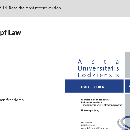
2-14. Read the
most recent version
.
 pf Law
uman freedoms