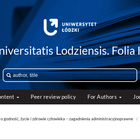
iversitatis Lodziensis. Folia 
ontent
Peer review policy
For Authors
Jo
o godność, życie i zdrowie człowieka – zagadnienia administracyjnoprawne
/