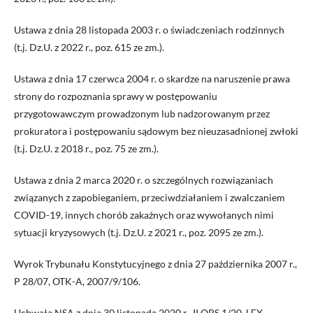
Ustawa z dnia 28 listopada 2003 r. o świadczeniach rodzinnych
(t.j. Dz.U. z 2022 r., poz. 615 ze zm.).
Ustawa z dnia 17 czerwca 2004 r. o skardze na naruszenie prawa
strony do rozpoznania sprawy w postępowaniu
przygotowawczym prowadzonym lub nadzorowanym przez
prokuratora i postępowaniu sądowym bez nieuzasadnionej zwłoki
(t.j. Dz.U. z 2018 r., poz. 75 ze zm.).
Ustawa z dnia 2 marca 2020 r. o szczególnych rozwiązaniach
związanych z zapobieganiem, przeciwdziałaniem i zwalczaniem
COVID-19, innych chorób zakaźnych oraz wywołanych nimi
sytuacji kryzysowych (t.j. Dz.U. z 2021 r., poz. 2095 ze zm.).
Wyrok Trybunału Konstytucyjnego z dnia 27 października 2007 r.,
P 28/07, OTK-A, 2007/9/106.
Uchwała NSA z dnia 30 listopada 2020 r., II OPS 1/20, LEX.