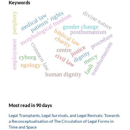
Keywords
divine nature
patients’ rights
periphery
medical law
morphological freedom
gender change
biblical law
posthumanism
procedure
charity
employment
transhumanism
common law
justice
centre
dignity
civil law
mercy
cyborg
egology
fault
human dignity
Most read in 90 days
Legal Transplants, Legal Survivals, and Legal Revivals: Towards
a Reconceptualisation of The Circulation of Legal Forms in
Time and Space