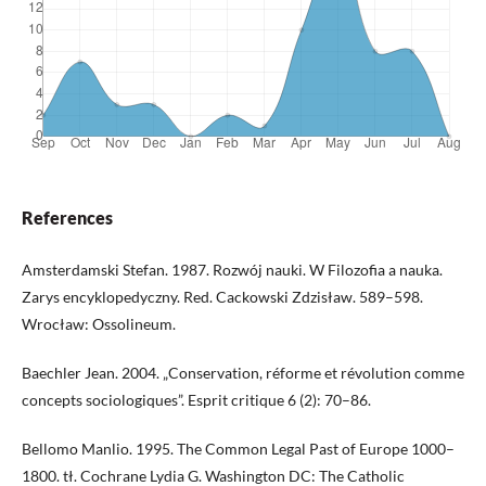
References
Amsterdamski Stefan. 1987. Rozwój nauki. W Filozofia a nauka.
Zarys encyklopedyczny. Red. Cackowski Zdzisław. 589–598.
Wrocław: Ossolineum.
Baechler Jean. 2004. „Conservation, réforme et révolution comme
concepts sociologiques”. Esprit critique 6 (2): 70–86.
Bellomo Manlio. 1995. The Common Legal Past of Europe 1000–
1800. tł. Cochrane Lydia G. Washington DC: The Catholic