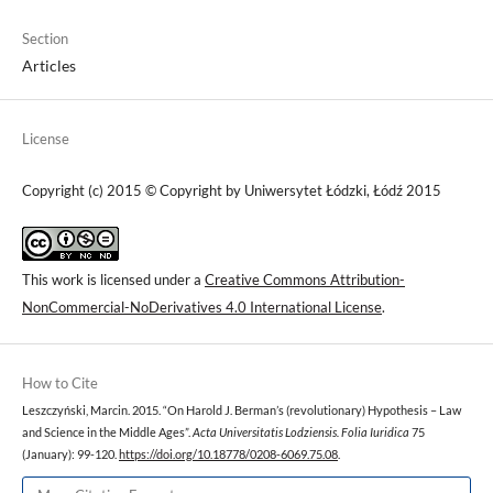
Section
Articles
License
Copyright (c) 2015 © Copyright by Uniwersytet Łódzki, Łódź 2015
This work is licensed under a
Creative Commons Attribution-
NonCommercial-NoDerivatives 4.0 International License
.
How to Cite
Leszczyński, Marcin. 2015. “On Harold J. Berman’s (revolutionary) Hypothesis – Law
and Science in the Middle Ages”.
Acta Universitatis Lodziensis. Folia Iuridica
75
(January): 99-120.
https://doi.org/10.18778/0208-6069.75.08
.