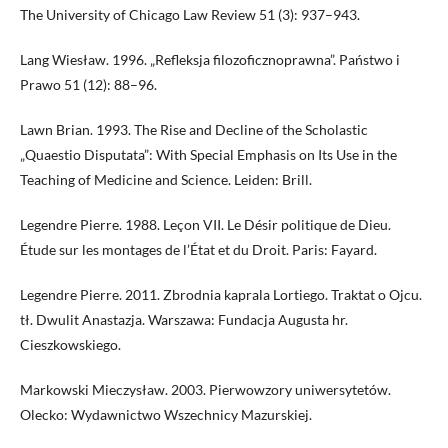
The University of Chicago Law Review 51 (3): 937–943.
Lang Wiesław. 1996. „Refleksja filozoficznoprawna”. Państwo i
Prawo 51 (12): 88–96.
Lawn Brian. 1993. The Rise and Decline of the Scholastic
„Quaestio Disputata”: With Special Emphasis on Its Use in the
Teaching of Medicine and Science. Leiden: Brill.
Legendre Pierre. 1988. Leçon VII. Le Désir politique de Dieu.
Étude sur les montages de l’État et du Droit. Paris: Fayard.
Legendre Pierre. 2011. Zbrodnia kaprala Lortiego. Traktat o Ojcu.
tł. Dwulit Anastazja. Warszawa: Fundacja Augusta hr.
Cieszkowskiego.
Markowski Mieczysław. 2003. Pierwowzory uniwersytetów.
Olecko: Wydawnictwo Wszechnicy Mazurskiej.