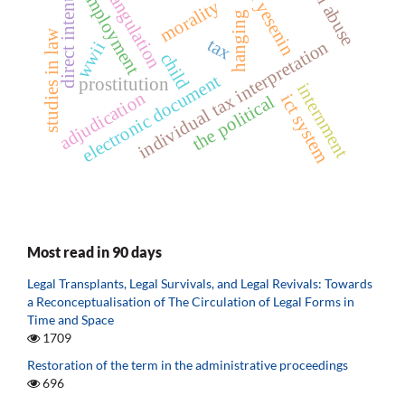
animal abuse
sergei yesenin
direct intention
strangulation
employment
morality
hanging
studies in law
tax
individual tax interpretation
wwii
child
electronic document
prostitution
internment
adjudication
ict system
the political
Most read in 90 days
Legal Transplants, Legal Survivals, and Legal Revivals: Towards
a Reconceptualisation of The Circulation of Legal Forms in
Time and Space
1709
Restoration of the term in the administrative proceedings
696