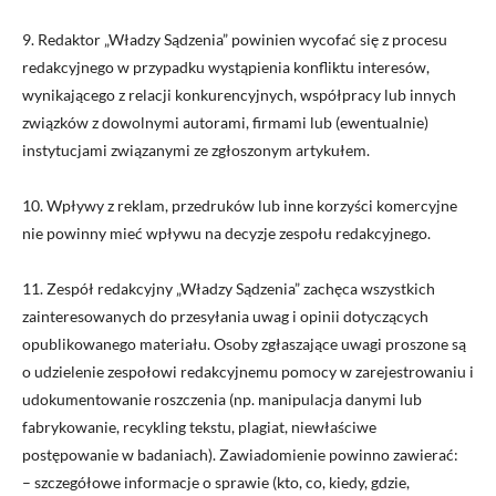
9. Redaktor „Władzy Sądzenia” powinien wycofać się z procesu
redakcyjnego w przypadku wystąpienia konfliktu interesów,
wynikającego z relacji konkurencyjnych, współpracy lub innych
związków z dowolnymi autorami, firmami lub (ewentualnie)
instytucjami związanymi ze zgłoszonym artykułem.
10. Wpływy z reklam, przedruków lub inne korzyści komercyjne
nie powinny mieć wpływu na decyzje zespołu redakcyjnego.
11. Zespół redakcyjny „Władzy Sądzenia” zachęca wszystkich
zainteresowanych do przesyłania uwag i opinii dotyczących
opublikowanego materiału. Osoby zgłaszające uwagi proszone są
o udzielenie zespołowi redakcyjnemu pomocy w zarejestrowaniu i
udokumentowanie roszczenia (np. manipulacja danymi lub
fabrykowanie, recykling tekstu, plagiat, niewłaściwe
postępowanie w badaniach). Zawiadomienie powinno zawierać:
– szczegółowe informacje o sprawie (kto, co, kiedy, gdzie,