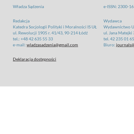
Władza Sądzenia
e-ISSN: 2300-1
Redakcja
Wydawca
Katedra Socjologii Polityki i Moralności IS UŁ
Wydawnictwo Un
ul. Rewolucji 1905 r. 41/43, 90-214 Łódź
ul. Jana Matejki
tel.: +48 42 635 55 33
tel. 42 235 01 6
e-mail:
wladzasadzenia@gmail.com
Biuro:
journals@
Deklaracja dostępności