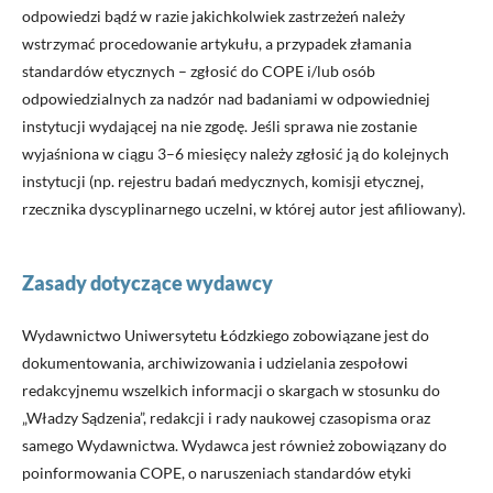
odpowiedzi bądź w razie jakichkolwiek zastrzeżeń należy
wstrzymać procedowanie artykułu, a przypadek złamania
standardów etycznych – zgłosić do COPE i/lub osób
odpowiedzialnych za nadzór nad badaniami w odpowiedniej
instytucji wydającej na nie zgodę. Jeśli sprawa nie zostanie
wyjaśniona w ciągu 3–6 miesięcy należy zgłosić ją do kolejnych
instytucji (np. rejestru badań medycznych, komisji etycznej,
rzecznika dyscyplinarnego uczelni, w której autor jest afiliowany).
Zasady dotyczące wydawcy
Wydawnictwo Uniwersytetu Łódzkiego zobowiązane jest do
dokumentowania, archiwizowania i udzielania zespołowi
redakcyjnemu wszelkich informacji o skargach w stosunku do
„Władzy Sądzenia”, redakcji i rady naukowej czasopisma oraz
samego Wydawnictwa. Wydawca jest również zobowiązany do
poinformowania COPE, o naruszeniach standardów etyki