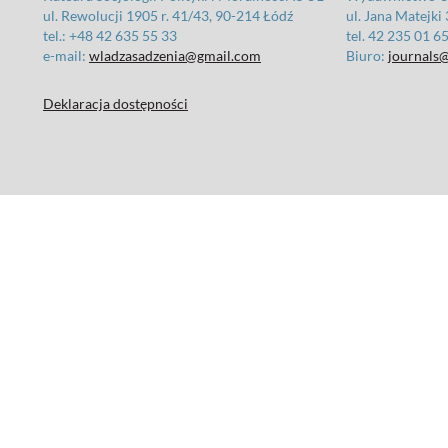
ul. Rewolucji 1905 r. 41/43, 90-214 Łódź
ul. Jana Matejki
tel.: +48 42 635 55 33
tel. 42 235 01 6
e-mail:
wladzasadzenia@gmail.com
Biuro:
journals@
Deklaracja dostępności