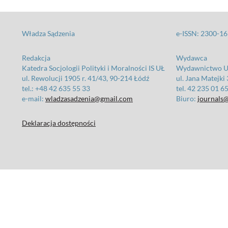
Władza Sądzenia
e-ISSN: 2300-1
Redakcja
Wydawca
Katedra Socjologii Polityki i Moralności IS UŁ
Wydawnictwo Un
ul. Rewolucji 1905 r. 41/43, 90-214 Łódź
ul. Jana Matejki
tel.: +48 42 635 55 33
tel. 42 235 01 6
e-mail:
wladzasadzenia@gmail.com
Biuro:
journals@
Deklaracja dostępności