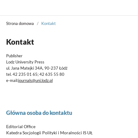
Władza Sądzenia
Strona domowa
/
Kontakt
Kontakt
Publisher
Lodz University Press
ul. Jana Matejki 34A, 90-237 Łódź
tel. 42 235 01 65; 42 635 55 80
e-mail:
journals@uni.lodz.pl
Główna osoba do kontaktu
Editorial Office
Katedra Socjologii Polityki i Moralności IS UŁ