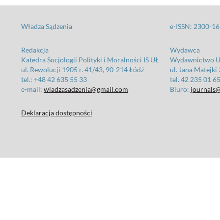
Władza Sądzenia
e-ISSN: 2300-1
Redakcja
Wydawca
Katedra Socjologii Polityki i Moralności IS UŁ
Wydawnictwo Un
ul. Rewolucji 1905 r. 41/43, 90-214 Łódź
ul. Jana Matejki
tel.: +48 42 635 55 33
tel. 42 235 01 6
e-mail:
wladzasadzenia@gmail.com
Biuro:
journals@
Deklaracja dostępności