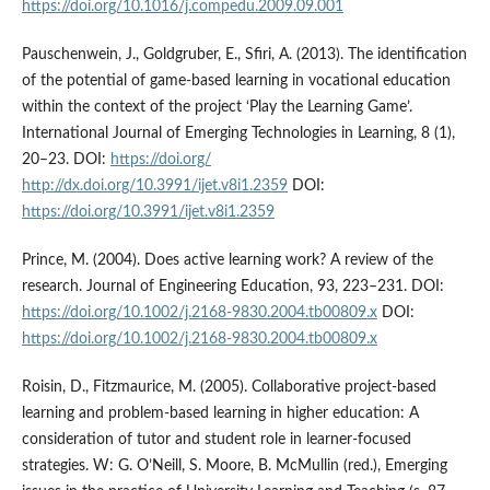
https://doi.org/10.1016/j.compedu.2009.09.001
Pauschenwein, J., Goldgruber, E., Sfiri, A. (2013). The identification
of the potential of game-based learning in vocational education
within the context of the project ‘Play the Learning Game’.
International Journal of Emerging Technologies in Learning, 8 (1),
20–23. DOI:
https://doi.org/
http://dx.doi.org/10.3991/ijet.v8i1.2359
DOI:
https://doi.org/10.3991/ijet.v8i1.2359
Prince, M. (2004). Does active learning work? A review of the
research. Journal of Engineering Education, 93, 223–231. DOI:
https://doi.org/10.1002/j.2168-9830.2004.tb00809.x
DOI:
https://doi.org/10.1002/j.2168-9830.2004.tb00809.x
Roisin, D., Fitzmaurice, M. (2005). Collaborative project-based
learning and problem-based learning in higher education: A
consideration of tutor and student role in learner-focused
strategies. W: G. O’Neill, S. Moore, B. McMullin (red.), Emerging