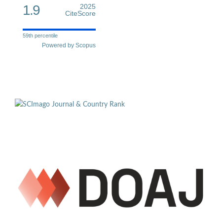
1.9
2025
CiteScore
59th percentile
Powered by Scopus