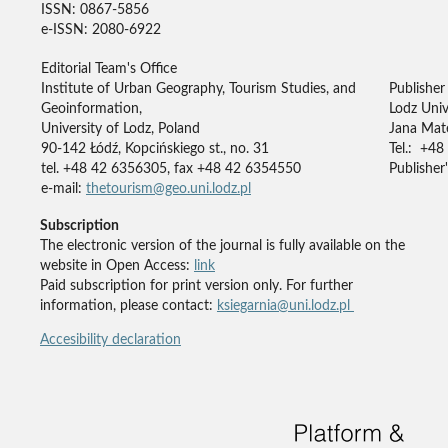
ISSN: 0867-5856
e-ISSN: 2080-6922
Editorial Team's Office
Institute of Urban Geography, Tourism Studies, and
Publisher
Geoinformation,
Lodz Univ
University of Lodz, Poland
Jana Mate
90-142 Łódź, Kopcińskiego st., no. 31
Tel.: +48
tel. +48 42 6356305, fax +48 42 6354550
Publisher'
e-mail:
thetourism@geo.uni.lodz.pl
Subscription
The electronic version of the journal is fully available on the
website in Open Access:
link
Paid subscription for print version only. For further
information, please contact:
ksiegarnia@uni.lodz.pl
Accesibility declaration