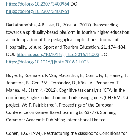
https://doi.org/10.2307/3400964
DOI:
https://doi.org/10.2307/3400964
Barkathunnisha, A.B., Lee, D., Price, A. (2017). Transcending
towards a spirituality-based platform in tourism higher education:
a contemplation of the pedagogical implications. Journal of
Hospitality, Leisure, Sport and Tourism Education, 21, 174–184.
DOI:
https://doi.org/10.1016/j.jhlste.2016.11.003
DOI:
https://doi.org/10.1016/j.jhlste.2016.11.003
Boyle, E., Rosmalen, P. Van, Macarthur, E., Connolly, T., Hainey, T.,
Johnston, B., Ger, P.M., Fernández, B., Kärki, A., Pennanen, T.,
Manea, M., Starr, K. (2012). Cognitive task analysis (CTA) in the
continuing/higher education methods using games (CHERMUG)
project. W: F. Patrick (red.), Proceedings of the European
Conference on Games Based Learning (s. 63–72). Sonning
Common: Academic Publishing International Limited.
Cohen, E.G. (1994). Restructuring the classroom: Conditions for