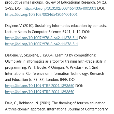
productive small groups. Review of Educational Research, 64 (1),
1–35. DOI:
https://doi.org/10.3102/00346543064001001
DOI:
https://doi.org/10.3102/00346543064001001
Dagiene, V. (2010). Sustaining informatics education by contests.
Lecture Notes in Computer Science, 5941, 1–12. DOI:
https://doi.org/10.1007/978-3-642-11376-5_1
DOI:
https://doi.org/10.1007/978-3-642-11376-5_1
Dagiene, V., Skupiene, J. (2004). Learning by competitions:
Olympiads in informatics as a tool for training high-grade skills in
programming. W: T. Boyle, P. Oriogun, A. Pakstas (red.), 2nd
International Conference on Information Technology: Research
and Education (s. 79–83). London: IEEE. DOI:
https://doi.org/10.1109/ITRE.2004.1393650
DOI:
https://doi.org/10.1109/ITRE.2004.1393650
Dale, C., Robinson, N. (2001). The theming of tourism education:
A three-domain approach. International Journal of Contemporary