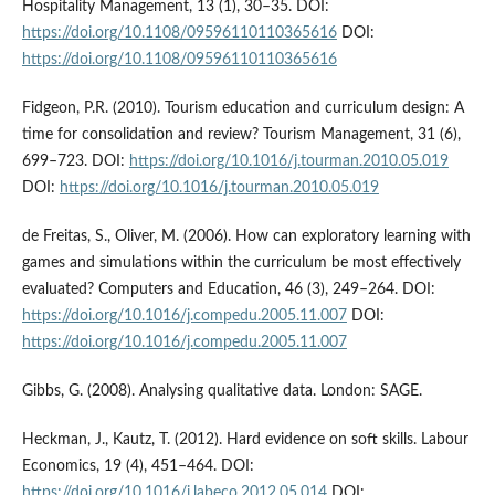
Hospitality Management, 13 (1), 30–35. DOI:
https://doi.org/10.1108/09596110110365616
DOI:
https://doi.org/10.1108/09596110110365616
Fidgeon, P.R. (2010). Tourism education and curriculum design: A
time for consolidation and review? Tourism Management, 31 (6),
699–723. DOI:
https://doi.org/10.1016/j.tourman.2010.05.019
DOI:
https://doi.org/10.1016/j.tourman.2010.05.019
de Freitas, S., Oliver, M. (2006). How can exploratory learning with
games and simulations within the curriculum be most effectively
evaluated? Computers and Education, 46 (3), 249–264. DOI:
https://doi.org/10.1016/j.compedu.2005.11.007
DOI:
https://doi.org/10.1016/j.compedu.2005.11.007
Gibbs, G. (2008). Analysing qualitative data. London: SAGE.
Heckman, J., Kautz, T. (2012). Hard evidence on soft skills. Labour
Economics, 19 (4), 451–464. DOI:
https://doi.org/10.1016/j.labeco.2012.05.014
DOI: