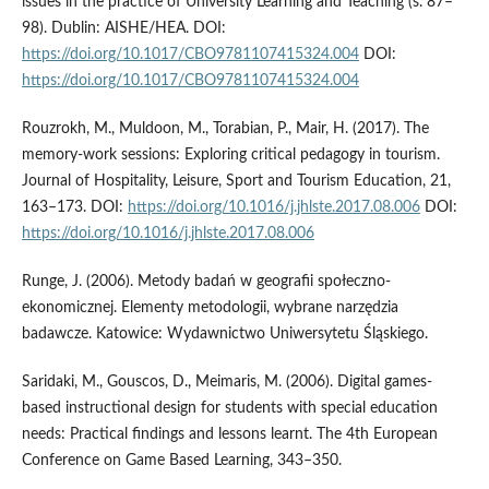
issues in the practice of University Learning and Teaching (s. 87–
98). Dublin: AISHE/HEA. DOI:
https://doi.org/10.1017/CBO9781107415324.004
DOI:
https://doi.org/10.1017/CBO9781107415324.004
Rouzrokh, M., Muldoon, M., Torabian, P., Mair, H. (2017). The
memory-work sessions: Exploring critical pedagogy in tourism.
Journal of Hospitality, Leisure, Sport and Tourism Education, 21,
163–173. DOI:
https://doi.org/10.1016/j.jhlste.2017.08.006
DOI:
https://doi.org/10.1016/j.jhlste.2017.08.006
Runge, J. (2006). Metody badań w geografii społeczno-
ekonomicznej. Elementy metodologii, wybrane narzędzia
badawcze. Katowice: Wydawnictwo Uniwersytetu Śląskiego.
Saridaki, M., Gouscos, D., Meimaris, M. (2006). Digital games-
based instructional design for students with special education
needs: Practical findings and lessons learnt. The 4th European
Conference on Game Based Learning, 343–350.