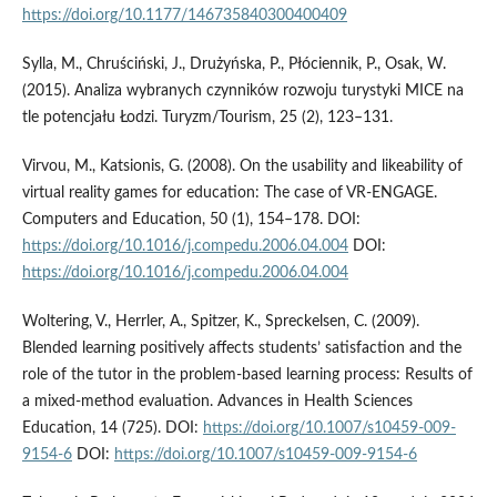
https://doi.org/10.1177/146735840300400409
Sylla, M., Chruściński, J., Drużyńska, P., Płóciennik, P., Osak, W.
(2015). Analiza wybranych czynników rozwoju turystyki MICE na
tle potencjału Łodzi. Turyzm/Tourism, 25 (2), 123–131.
Virvou, M., Katsionis, G. (2008). On the usability and likeability of
virtual reality games for education: The case of VR-ENGAGE.
Computers and Education, 50 (1), 154–178. DOI:
https://doi.org/10.1016/j.compedu.2006.04.004
DOI:
https://doi.org/10.1016/j.compedu.2006.04.004
Woltering, V., Herrler, A., Spitzer, K., Spreckelsen, C. (2009).
Blended learning positively affects students’ satisfaction and the
role of the tutor in the problem-based learning process: Results of
a mixed-method evaluation. Advances in Health Sciences
Education, 14 (725). DOI:
https://doi.org/10.1007/s10459-009-
9154-6
DOI:
https://doi.org/10.1007/s10459-009-9154-6