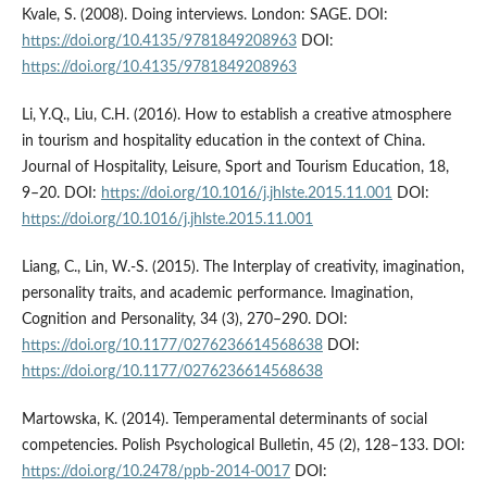
Kvale, S. (2008). Doing interviews. London: SAGE. DOI:
https://doi.org/10.4135/9781849208963
DOI:
https://doi.org/10.4135/9781849208963
Li, Y.Q., Liu, C.H. (2016). How to establish a creative atmosphere
in tourism and hospitality education in the context of China.
Journal of Hospitality, Leisure, Sport and Tourism Education, 18,
9–20. DOI:
https://doi.org/10.1016/j.jhlste.2015.11.001
DOI:
https://doi.org/10.1016/j.jhlste.2015.11.001
Liang, C., Lin, W.-S. (2015). The Interplay of creativity, imagination,
personality traits, and academic performance. Imagination,
Cognition and Personality, 34 (3), 270–290. DOI:
https://doi.org/10.1177/0276236614568638
DOI:
https://doi.org/10.1177/0276236614568638
Martowska, K. (2014). Temperamental determinants of social
competencies. Polish Psychological Bulletin, 45 (2), 128–133. DOI:
https://doi.org/10.2478/ppb-2014-0017
DOI: