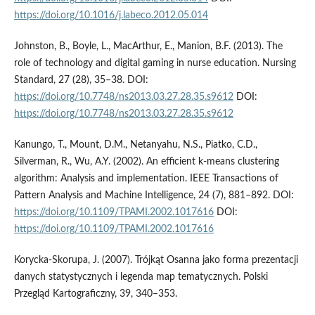
https://doi.org/10.1016/j.labeco.2012.05.014
Johnston, B., Boyle, L., MacArthur, E., Manion, B.F. (2013). The
role of technology and digital gaming in nurse education. Nursing
Standard, 27 (28), 35–38. DOI:
https://doi.org/10.7748/ns2013.03.27.28.35.s9612
DOI:
https://doi.org/10.7748/ns2013.03.27.28.35.s9612
Kanungo, T., Mount, D.M., Netanyahu, N.S., Piatko, C.D.,
Silverman, R., Wu, A.Y. (2002). An efficient k-means clustering
algorithm: Analysis and implementation. IEEE Transactions of
Pattern Analysis and Machine Intelligence, 24 (7), 881–892. DOI:
https://doi.org/10.1109/TPAMI.2002.1017616
DOI:
https://doi.org/10.1109/TPAMI.2002.1017616
Korycka-Skorupa, J. (2007). Trójkąt Osanna jako forma prezentacji
danych statystycznych i legenda map tematycznych. Polski
Przegląd Kartograficzny, 39, 340–353.