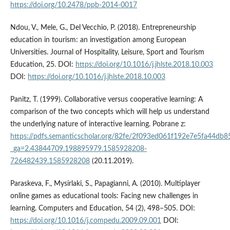
https://doi.org/10.2478/ppb-2014-0017
Ndou, V., Mele, G., Del Vecchio, P. (2018). Entrepreneurship
education in tourism: an investigation among European
Universities. Journal of Hospitality, Leisure, Sport and Tourism
Education, 25. DOI:
https://doi.org/10.1016/j.jhlste.2018.10.003
DOI:
https://doi.org/10.1016/j.jhlste.2018.10.003
Panitz, T. (1999). Collaborative versus cooperative learning: A
comparison of the two concepts which will help us understand
the underlying nature of interactive learning. Pobrane z:
https://pdfs.semanticscholar.org/82fe/2f093ed061f192e7e5fa44db
_ga=2.43844709.198895979.1585928208-
726482439.1585928208
(20.11.2019).
Paraskeva, F., Mysirlaki, S., Papagianni, A. (2010). Multiplayer
online games as educational tools: Facing new challenges in
learning. Computers and Education, 54 (2), 498–505. DOI:
https://doi.org/10.1016/j.compedu.2009.09.001
DOI: