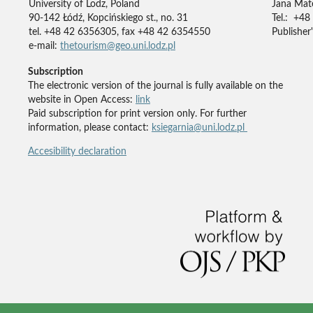
University of Lodz, Poland
Jana Mate
90-142 Łódź, Kopcińskiego st., no. 31
Tel.: +48
tel. +48 42 6356305, fax +48 42 6354550
Publisher'
e-mail:
thetourism@geo.uni.lodz.pl
Subscription
The electronic version of the journal is fully available on the
website in Open Access:
link
Paid subscription for print version only. For further
information, please contact:
ksiegarnia@uni.lodz.pl
Accesibility declaration