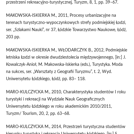
przestrzeni rekreacyjno-turystycznej, Turyzm, 8, 1, pp. 39–67.
MAKOWSKA-ISKIERKA M., 2011, Procesy urbanizacyjne na
terenach turystyczno-wypoczynkowych strefy podmiejskiej Łodzi,
ser. „Szlakami Nauki”, nr 37, Łódzkie Towarzystwo Naukowe, Łódź,
203 pp.
MAKOWSKA-ISKIERKA M., WŁODARCZYK B., 2012, Podmiejskie
letniska Łodzi w okresie dwudziestolecia międzywojennego, [in:] J.
Kowalczyk-Anioł, M. Makowska-Iskierka (eds.), Turystyka. Moda
na sukces, ser. „Warsztaty z Geografii Turyzmu”, t. 2, Wyd.
Uniwersytetu Łódzkiego, Łódź, pp. 83– 118.
MARO-KULCZYCKA M., 2010, Charakterystyka studentów I roku
turystyki i rekreacji na Wydziale Nauk Geograficznych
Uniwersytetu Łódzkiego w roku akademickim 2010/2011,
Turyzm/ Tourism, 20, 2, pp. 63–68.
MARO-KULCZYCKA M., 2014, Przestrzeń turystyczna studentów
kierunku turystyka i rekreacja Uniwersytetu Łódzkiego, [in:] S.