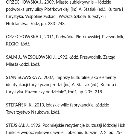
ORZECHOWSKA J., 2009, Miasto subiektywnie – łódzkie
podwórka przy ulicy Piotrkowskiej, [in:] A. Stasiak (ed.), Kultura i
turystyka. Wspólnie zyskać!, Wyższa Szkoła Turystyki i
Hotelarstwa, Łódź, pp. 233–243.
ORZECHOWSKA J., 2011, Podwórka Piotrkowskiej. Przewodnik,
REGIO, Łódź.
SALM J., WESOŁOWSKI J., 1992, Łódź. Przewodnik, Zarząd
Miasta Łodzi, Łódź.
STANISŁAWSKA A., 2007, Imprezy kulturalne jako elementy
identyfikacji turystycznej Łodzi, [in:] A. Stasiak (ed.), Kultura i
turystyka. Razem czy oddzielnie?, Łódź, pp. 205–218.
STEFAŃSKI K., 2013, Łódzkie wille fabrykanckie, Łódzkie
Towarzystwo Naukowe, Łódź.
STEJSKAŁ J., 1992, Podmiejskie rezydencje burżuazji łódzkiej i ich
funkcje wypoczynkowe dawniej i obecnie, Turyzm, 2, 2, pp. 25–