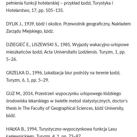
pełnienia funkcji hotelarskiej – przykład Łodzi, Turystyka i
Hotelarstwo, 17, pp. 105–135.
DYLIK J., 1939, Łódź i okolice. Przewodnik geograficzny, Nakładem
Zarządu Miejskiego, Łódź.
DZIEGIEĆ E., LISZEWSKI S., 1985, Wyjazdy wakacyjno-urlopowe
mieszkańców Łodzi, Acta Universitatis Lodziensis. Turyzm, 1, pp.
5–26.
GRZELKA D., 1996, Lokalizacja biur podróży na terenie Łodzi,
Turyzm, 6, 1, pp. 5–29.
GUZ M., 2014, Przestrzeń wypoczynku urlopowego łódzkiego
środowiska lekarskiego w świetle metod statystycznych, doctor’s
thesis in The Faculty of Geographical Sciences, Łódź University,
Łódź.
HAŁKA B., 1994, Turystyczno-wypoczynkowa funkcja Lasu
Łagiewnickiego, Turyzm, 4, 1, pp. 73–87.