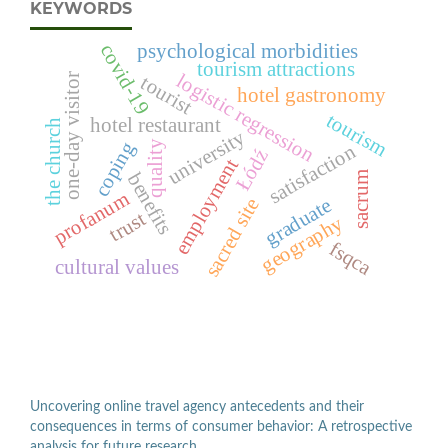
KEYWORDS
psychological morbidities
covid-19
tourism attractions
logistic regression
one-day visitor
tourist
hotel gastronomy
tourism
hotel restaurant
the church
university
coping
quality
satisfaction
Łódź
employment
benefits
sacrum
profanum
graduate
sacred site
trust
geography
fsqca
cultural values
Uncovering online travel agency antecedents and their
consequences in terms of consumer behavior: A retrospective
analysis for future research