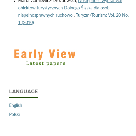
Marta Góralewicz-Drozdowska,
Dostępność wybranych
obiektów turystycznych Dolnego Śląska dla osób
niepełnosprawnych ruchowo
,
Turyzm/Tourism: Vol. 20 No.
1 (2010)
LANGUAGE
English
Polski