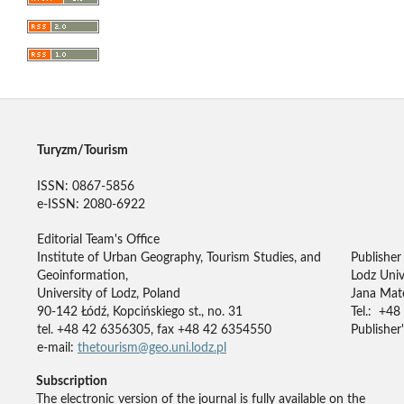
Turyzm/Tourism
ISSN: 0867-5856
e-ISSN: 2080-6922
Editorial Team's Office
Institute of Urban Geography, Tourism Studies, and
Publisher
Geoinformation,
Lodz Univ
University of Lodz, Poland
Jana Mate
90-142 Łódź, Kopcińskiego st., no. 31
Tel.: +48
tel. +48 42 6356305, fax +48 42 6354550
Publisher'
e-mail:
thetourism@geo.uni.lodz.pl
Subscription
The electronic version of the journal is fully available on the