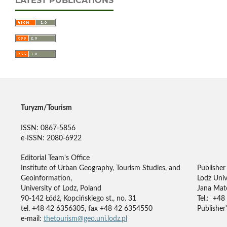
LATEST PUBLICATIONS
Turyzm/Tourism
ISSN: 0867-5856
e-ISSN: 2080-6922
Editorial Team's Office
Institute of Urban Geography, Tourism Studies, and
Publisher
Geoinformation,
Lodz Univ
University of Lodz, Poland
Jana Mate
90-142 Łódź, Kopcińskiego st., no. 31
Tel.: +48
tel. +48 42 6356305, fax +48 42 6354550
Publisher'
e-mail:
thetourism@geo.uni.lodz.pl