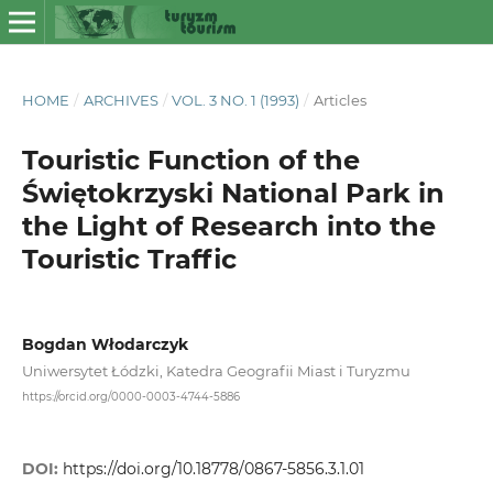
HOME
/
ARCHIVES
/
VOL. 3 NO. 1 (1993)
/
Articles
Touristic Function of the
Świętokrzyski National Park in
the Light of Research into the
Touristic Traffic
Bogdan Włodarczyk
Uniwersytet Łódzki, Katedra Geografii Miast i Turyzmu
https://orcid.org/0000-0003-4744-5886
DOI:
https://doi.org/10.18778/0867-5856.3.1.01