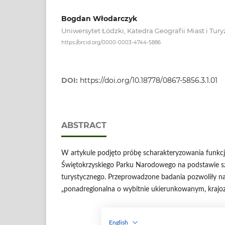
Bogdan Włodarczyk
Uniwersytet Łódzki, Katedra Geografii Miast i Tu
https://orcid.org/0000-0003-4744-5886
DOI:
https://doi.org/10.18778/0867-5856.3.1.01
ABSTRACT
W artykule podjęto próbę scharakteryzowania funkcji
Świętokrzyskiego Parku Narodowego na podstawie sz
turystycznego. Przeprowadzone badania pozwoliły na o
„ponadregionalna o wybitnie ukierunkowanym, krajo
English