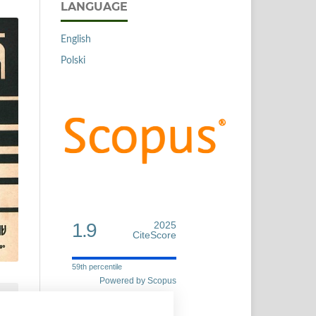
LANGUAGE
English
Polski
1.9
2025
CiteScore
59th percentile
Powered by Scopus