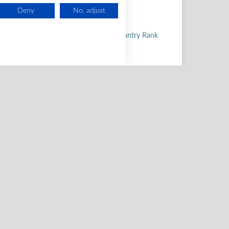
Deny
No, adjust