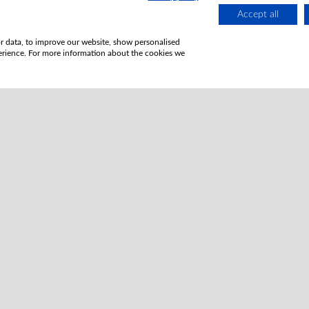
Accept all
PUBLISHED
or data, to improve our website, show personalised
erience. For more information about the cookies we
1993-06-30
ISSUE
Vol. 3 No. 1 (1993)
SECTION
Articles
LICENSE