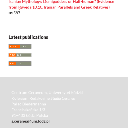
Iranian Mythology: Demigoddess or Half-human? (Evidence
from R̥gveda 10.10, Iranian Parallels and Greek Relatives)
587
Latest publications
Centrum Ceraneum, Uniwersytet Łódzki
Kolegium Redakcyjne
Studia Ceranea
Pałac Biedermanna
Franciszkańska 1/3
91–433 Łódź, Polska
s.ceranea@uni.lodz.pl