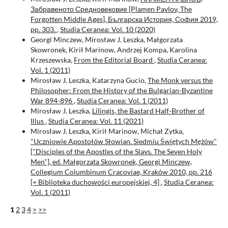
Забравеното Средновековие [Plamen Pavlov, The
Forgotten Middle Ages], Българска История, София 2019,
pp. 303.
,
Studia Ceranea: Vol. 10 (2020)
Georgi Minczew, Mirosław J. Leszka, Małgorzata
Skowronek, Kirił Marinow, Andrzej Kompa, Karolina
Krzeszewska,
From the Editorial Board
,
Studia Ceranea:
Vol. 1 (2011)
Mirosław J. Leszka, Katarzyna Gucio,
The Monk versus the
Philosopher: From the History of the Bulgarian-Byzantine
War 894-896
,
Studia Ceranea: Vol. 1 (2011)
Mirosław J. Leszka,
Lilingis, the Bastard Half-Brother of
Illus
,
Studia Ceranea: Vol. 11 (2021)
Mirosław J. Leszka, Kirił Marinow, Michał Zytka,
"Uczniowie Apostołów Słowian. Siedmiu Świętych Mężów"
["Disciples of the Apostles of the Slavs. The Seven Holy
Men"], ed. Małgorzata Skowronek, Georgi Minczew,
Collegium Columbinum Cracoviae, Kraków 2010, pp. 216
[= Biblioteka duchowości europejskiej, 4]
,
Studia Ceranea:
Vol. 1 (2011)
1
2
3
4
>
>>