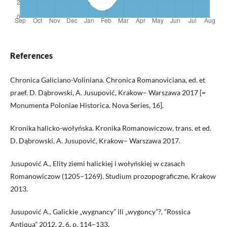
References
Chronica Galiciano-Voliniana. Chronica Romanoviciana, ed. et
praef. D. Dąbrowski, A. Jusupović, Krakow– Warszawa 2017 [=
Monumenta Poloniae Historica. Nova Series, 16].
Kronika halicko-wołyńska. Kronika Romanowiczow, trans. et ed.
D. Dąbrowski, A. Jusupović, Krakow– Warszawa 2017.
Jusupović A., Elity ziemi halickiej i wołyńskiej w czasach
Romanowiczow (1205–1269). Studium prozopograficzne, Krakow
2013.
Jusupović A., Galickie „wygnancy” ili „wygoncy”?, “Rossica
Antiqua” 2012, 2, 6, p. 114–133.