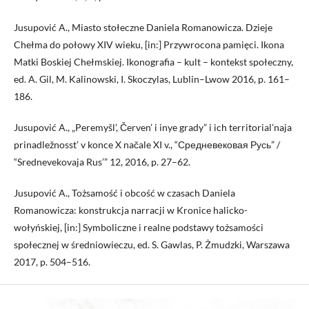
Jusupović A., Miasto stołeczne Daniela Romanowicza. Dzieje
Chełma do połowy XIV wieku, [in:] Przywrocona pamięci. Ikona
Matki Boskiej Chełmskiej. Ikonografia – kult – kontekst społeczny,
ed. A. Gil, M. Kalinowski, I. Skoczylas, Lublin–Lwow 2016, p. 161–
186.
Jusupović A., „Peremyšl’, Červen’ i inye grady” i ich territorial’naja
prinadležnosst’ v konce X načale XI v., “Средневековая Русь” /
“Srednevekovaja Rus’” 12, 2016, p. 27–62.
Jusupović A., Tożsamość i obcość w czasach Daniela
Romanowicza: konstrukcja narracji w Kronice halicko-
wołyńskiej, [in:] Symboliczne i realne podstawy tożsamości
społecznej w średniowieczu, ed. S. Gawlas, P. Żmudzki, Warszawa
2017, p. 504–516.