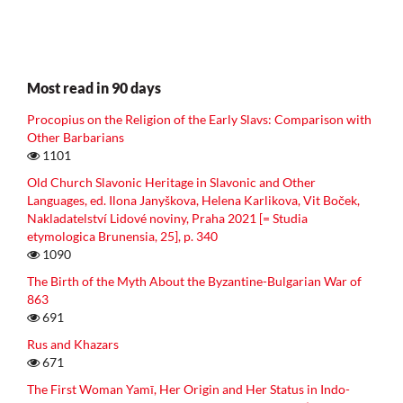
Most read in 90 days
Procopius on the Religion of the Early Slavs: Comparison with
Other Barbarians
1101
Old Church Slavonic Heritage in Slavonic and Other
Languages, ed. Ilona Janyškova, Helena Karlikova, Vit Boček,
Nakladatelství Lidové noviny, Praha 2021 [= Studia
etymologica Brunensia, 25], p. 340
1090
The Birth of the Myth About the Byzantine-Bulgarian War of
863
691
Rus and Khazars
671
The First Woman Yamī, Her Origin and Her Status in Indo-