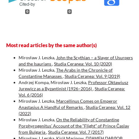
0
0
Most read articles by the same author(s)
Mirosław J. Leszka,
John the Scythian – a Slayer of Usurpers
and the Isaurians
,
Studia Ceranea: Vol. 10 (2020)
Mirosław J. Leszka,
The Arabs in the Chronicle of
Constantine Manasses
,
Studia Ceranea: Vol. 9 (2019)
Andrzej Kompa, Mirosław J. Leszka,
Professor Oktawiusz
Jurewicz as a Byzantinist (1926–2016)
,
Studia Ceranea:
Vol. 6 (2016)
Mirosław J. Leszka,
Marcellinus Comes on Emperor
Anastasius A Handful of Remarks
,
Studia Ceranea: Vol. 12
(2022)
Mirosław J. Leszka,
On the Reliability of Constantine
Porphyrogenitus’ Account of the “Flight” of Prince Časlav
from Bulgaria
,
Studia Ceranea: Vol. 7 (2017)
Mirosław J. Leszka, Kirił Marinow,
ПЛАМЕН ПАВЛОВ,