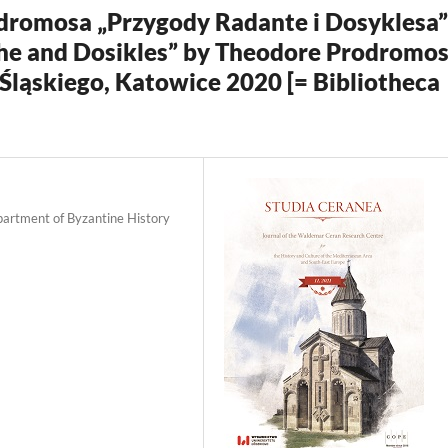
odromosa „Przygody Radante i Dosyklesa”
he and Dosikles” by Theodore Prodromos
ąskiego, Katowice 2020 [= Bibliotheca
epartment of Byzantine History