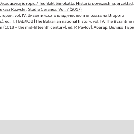
κουμενικὴ ἱστορία / Teofilakt Simokatta, Historia powszechna, przekład,
Łukasz Różycki
,
Studia Ceranea: Vol. 7 (2017)
ория, vol. IV, Византийското владичество и епохата на Второто
, ed. П. ПАВЛОВ [The Bulgarian national history, vol. IV, The Byzantine 
 (1018 – the mid-fifteenth century), ed. P. Pavlov], Абагар, Велико Тър