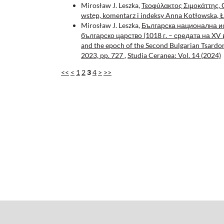
Mirosław J. Leszka,
Τεοφύλακτος Σιμοκάττης, Οι
wstęp, komentarz i indeksy Anna Kotłowska, 
Mirosław J. Leszka,
Българска национална ист
българско царство (1018 г. – средата на XV в.)
and the epoch of the Second Bulgarian Tsardom
2023, pp. 727
,
Studia Ceranea: Vol. 14 (2024)
<<
<
1
2
3
4
>
>>