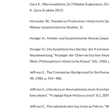
Gara K., Wprowadzenie, [in:] Niketas Eugenianos, Drosi
K. Gara, Kraków 2013.
Hörander W., Theodoros Prodromos. Historische Ge
Wiener byzantinistische Studien, 1].
Hunger H., Antiker und byzantinischer Roman [separ
Hunger H., Die byzantinische Literatur der Komnenen
Neubewertung, “Anzeiger der Österreichischen Akad
Wien, Philosophisch-Historische Klasse” 105, 1968, 
Jeffreys E., The Comnenian Background to the Roman
48, 1980, p. 455–486.
Jeffreys E., Literatura w dwunastowiecznym Konsta
kierunków?, “Przegląd Nauk Historycznych” 8.2, 2009
Jeffreys E., The sebastokratorissa Irene as Patron, “