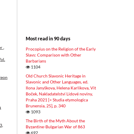
Most read in 90 days
er
,
Procopius on the Religion of the Early
Slavs: Comparison with Other
ol.
Barbarians
1104
Old Church Slavonic Heritage in
leon
Slavonic and Other Languages, ed.
Ilona Janyškova, Helena Karlikova, Vit
Boček, Nakladatelství Lidové noviny,
Praha 2021 [= Studia etymologica
Brunensia, 25], p. 340
д
1093
The Birth of the Myth About the
3,
Byzantine-Bulgarian War of 863
692