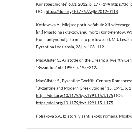
Kunstgeschichte” 60.1, 2012, p. 177–194
https://do
DOI:
https://doi.org/10.7767/wjk-2012-0118
Kotłowska A., Miejsce portu w fabule XII-wiecznego
[in:] Miasto na skrzyżowaniu mórz i kontynentów. Wc
Konstantynopol jako miasto portowe, ed. M.J. Leszka
Byzantina Lodziensia, 23], p. 103–112.
MacAlister S., Aristotle on the Dream: a Twelfth-Ce
“Byzantion” 60, 1990, p. 195–212.
MacAlister S., Byzantine Twelfth-Century Romances:
“Byzantine and Modern Greek Studies” 15, 1991, p. 
https://doi.org/10.1179/byz.1991.15.1.175
DOI:
https://doi.org/10.1179/byz.1991.15.1.175
Poljakova S.V., Iz istorii vizantijskogo romana, Moskv