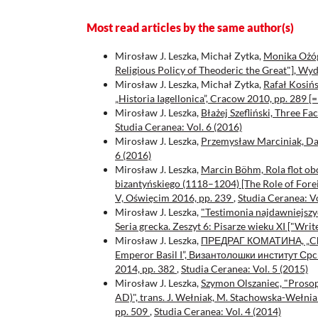
Most read articles by the same author(s)
Mirosław J. Leszka, Michał Zytka,
Monika Ożóg,
Religious Policy of Theoderic the Great"], 
Mirosław J. Leszka, Michał Zytka,
Rafał Kosiń
„Historia Iagellonica”, Cracow 2010, pp. 289 [=
Mirosław J. Leszka,
Błażej Szefliński, Three Fa
Studia Ceranea: Vol. 6 (2016)
Mirosław J. Leszka,
Przemysław Marciniak, Danc
6 (2016)
Mirosław J. Leszka,
Marcin Böhm, Rola flot ob
bizantyńskiego (1118–1204) [The Role of Fore
V, Oświęcim 2016, pp. 239
,
Studia Ceranea: Vo
Mirosław J. Leszka,
"Testimonia najdawniejszyc
Seria grecka. Zeszyt 6: Pisarze wieku XI ["Wri
Mirosław J. Leszka,
ПРЕДРАГ КОМАТИНА, „Churc
Emperor Basil I”, Византолошки институт Ср
2014, pp. 382
,
Studia Ceranea: Vol. 5 (2015)
Mirosław J. Leszka,
Szymon Olszaniec, "Prosop
AD)", trans. J. Wełniak, M. Stachowska-Wełn
pp. 509
,
Studia Ceranea: Vol. 4 (2014)