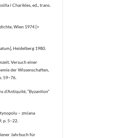
lla i Charikles, ed., trans.
dichte, Wien 1974 [=
atum], Heidelberg 1980.
zeit. Versuch einer
emie der Wissenschaften,
p. 59–76.
s d’Antiquité, “Byzantion”
ntynopolu – zmiana
, p. 5–22.
Wiener Jahrbuch für