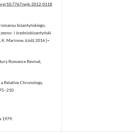
i.org/10.7767/wjk-2012-0118
 romansu bizantyńskiego,
zesno- i średniobizantyński
, K. Marinow, Łódź 2016 [=
ntury Romance Revival,
 a Relative Chronology,
175–210
a 1979.