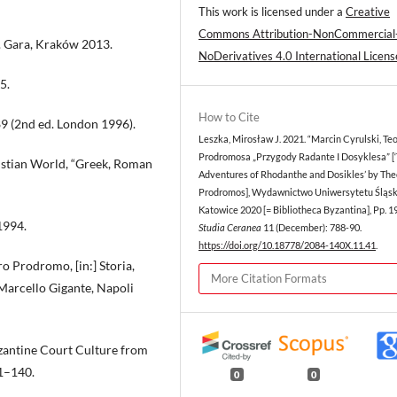
This work is licensed under a
Creative
Commons Attribution-NonCommercial
 K. Gara, Kraków 2013.
NoDerivatives 4.0 International Licens
5.
How to Cite
9 (2nd ed. London 1996).
Leszka, Mirosław J. 2021. “Marcin Cyrulski, Te
Prodromosa „Przygody Radante I Dosyklesa” [
ristian World, “Greek, Roman
Adventures of Rhodanthe and Dosikles’ by Th
Prodromos], Wydawnictwo Uniwersytetu Śląsk
Katowice 2020 [= Bibliotheca Byzantina], Pp. 19
1994.
Studia Ceranea
11 (December): 788-90.
https://doi.org/10.18778/2084-140X.11.41
.
o Prodromo, [in:] Storia,
More Citation Formats
 Marcello Gigante, Napoli
Byzantine Court Culture from
31–140.
0
0