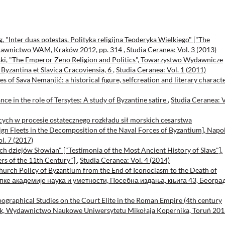
 "Inter duas potestas. Polityka religijna Teoderyka Wielkiego" ["The
Wydawnictwo WAM, Kraków 2012, pp. 314
,
Studia Ceranea: Vol. 3 (2013)
ski, "The Emperor Zeno Religion and Politics", Towarzystwo Wydawnicze
 Byzantina et Slavica Cracoviensia, 6
,
Studia Ceranea: Vol. 1 (2011)
ces of Sava Nemanjić: a historical figure, selfcreation and literary charact
e in the role of Tersytes: A study of Byzantine satire
,
Studia Ceranea: V
cych w procesie ostatecznego rozkładu sił morskich cesarstwa
ign Fleets in the Decomposition of the Naval Forces of Byzantium], Napo
l. 7 (2017)
h dziejów Słowian" ["Testimonia of the Most Ancient History of Slavs"].
ters of the 11th Century"]
,
Studia Ceranea: Vol. 4 (2014)
h Policy of Byzantium from the End of Iconoclasm to the Death of
cпке академије наука и уметности, Посебна издања, књига 43, Беoгра
ographical Studies on the Court Elite in the Roman Empire (4th century
iak, Wydawnictwo Naukowe Uniwersytetu Mikołaja Kopernika, Toruń 201