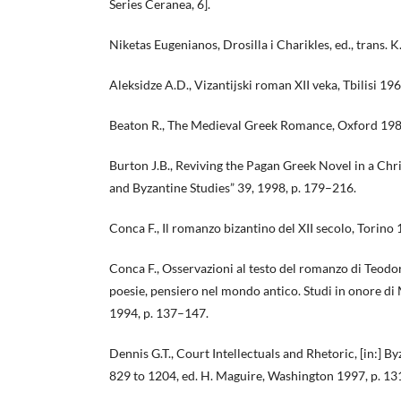
Series Ceranea, 6].
Niketas Eugenianos, Drosilla i Charikles, ed., trans.
Aleksidze A.D., Vizantijski roman XII veka, Tbilisi 196
Beaton R., The Medieval Greek Romance, Oxford 198
Burton J.B., Reviving the Pagan Greek Novel in a Ch
and Byzantine Studies” 39, 1998, p. 179–216.
Conca F., Il romanzo bizantino del XII secolo, Torino 
Conca F., Osservazioni al testo del romanzo di Teodor
poesie, pensiero nel mondo antico. Studi in onore di
1994, p. 137–147.
Dennis G.T., Court Intellectuals and Rhetoric, [in:] 
829 to 1204, ed. H. Maguire, Washington 1997, p. 1