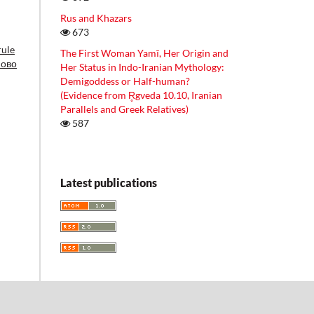
Rus and Khazars
673
rule
The First Woman Yamī, Her Origin and
ново
Her Status in Indo-Iranian Mythology:
Demigoddess or Half-human?
(Evidence from R̥gveda 10.10, Iranian
Parallels and Greek Relatives)
587
Latest publications