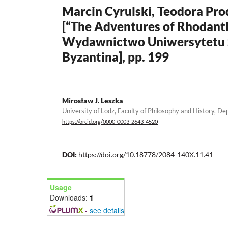
Marcin Cyrulski, Teodora Pr
[“The Adventures of Rhodant
Wydawnictwo Uniwersytetu Śl
Byzantina], pp. 199
Mirosław J. Leszka
University of Lodz, Faculty of Philosophy and History, D
https://orcid.org/0000-0003-2643-4520
DOI:
https://doi.org/10.18778/2084-140X.11.41
Usage
Downloads:
1
-
see details