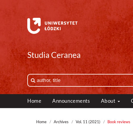
Studia Ceranea
Home
Announcements
About
Home
/
Archives
/
Vol. 11 (2021)
/
Book reviews