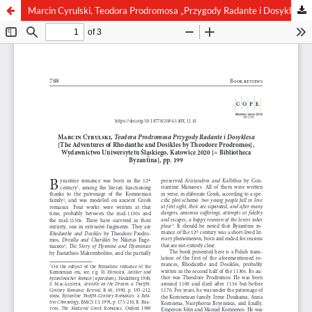
Marcin Cyrulski, Teodora Prodromosa „Przygody Radante i Dosyklesa” [“The Adventures of Rhodanthe and Dosikles” by Theodore Prodromos], Wydawnictwo Uniwersytetu Śląskiego, Katowice 2020 [= Bibliotheca Byzantina], pp. 199