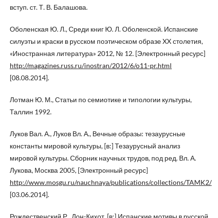
вступ. ст. Т. В. Балашова.
Оболенская Ю. Л., Среди книг Ю. Л. Оболенской. Испанские
силуэты и краски в русском поэтическом образе XX столетия,
«Иностранная литература» 2012, № 12. [Электронный ресурс]
http://magazines.russ.ru/inostran/2012/6/o11-pr.html
[08.08.2014].
Лотман Ю. М., Статьи по семиотике и типологии культуры,
Таллин 1992.
Луков Вал. А., Луков Вл. А., Вечные образы: тезаурусные
константы мировой культуры, [в:] Тезаурусный анализ
мировой культуры. Сборник научных трудов, под ред. Вл. А.
Лукова, Москва 2005, [Электронный ресурс]
http://www.mosgu.ru/nauchnaya/publications/collections/TAMK2/
[03.06.2014].
Рождественский Р., Дон-Кихот, [в:] Испанские мотивы в русской