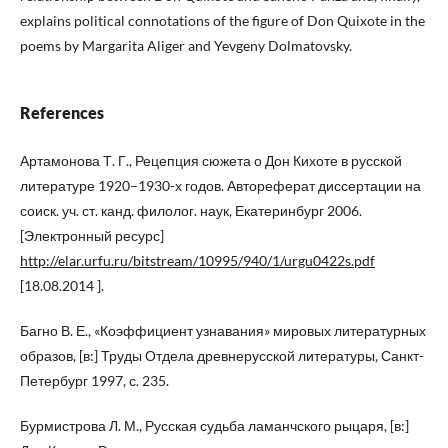
explains political connotations of the figure of Don Quixote in the
poems by Margarita Aliger and Yevgeny Dolmatovsky.
References
Артамонова Т. Г., Рецепция сюжета о Дон Кихоте в русской
литературе 1920–1930-х годов. Автореферат диссертации на
соиск. уч. ст. канд. филолог. наук, Екатеринбург 2006.
[Электронный ресурс]
http://elar.urfu.ru/bitstream/10995/940/1/urgu0422s.pdf
[18.08.2014 ].
Багно В. Е., «Коэффициент узнавания» мировых литературных
образов, [в:] Труды Отдела древнерусской литературы, Санкт-
Петербург 1997, с. 235.
Бурмистрова Л. М., Русская судьба ламанчского рыцаря, [в:]