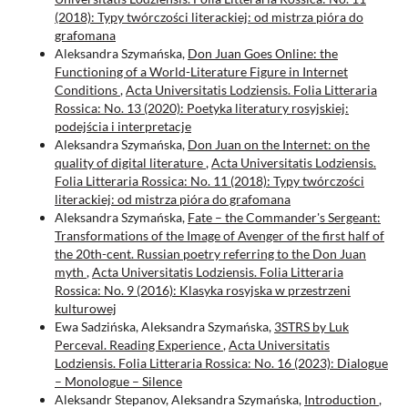
(2018): Typy twórczości literackiej: od mistrza pióra do
grafomana
Aleksandra Szymańska,
Don Juan Goes Online: the
Functioning of a World-Literature Figure in Internet
Conditions
,
Acta Universitatis Lodziensis. Folia Litteraria
Rossica: No. 13 (2020): Poetyka literatury rosyjskiej:
podejścia i interpretacje
Aleksandra Szymańska,
Don Juan on the Internet: on the
quality of digital literature
,
Acta Universitatis Lodziensis.
Folia Litteraria Rossica: No. 11 (2018): Typy twórczości
literackiej: od mistrza pióra do grafomana
Aleksandra Szymańska,
Fate – the Commander's Sergeant:
Transformations of the Image of Avenger of the first half of
the 20th-cent. Russian poetry referring to the Don Juan
myth
,
Acta Universitatis Lodziensis. Folia Litteraria
Rossica: No. 9 (2016): Klasyka rosyjska w przestrzeni
kulturowej
Ewa Sadzińska, Aleksandra Szymańska,
3STRS by Luk
Perceval. Reading Experience
,
Acta Universitatis
Lodziensis. Folia Litteraria Rossica: No. 16 (2023): Dialogue
– Monologue – Silence
Aleksandr Stepanov, Aleksandra Szymańska,
Introduction
,