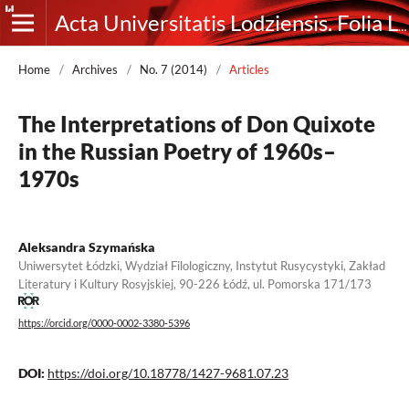
Acta Universitatis Lodziensis. Folia Litteraria Rossica
Home
/
Archives
/
No. 7 (2014)
/
Articles
The Interpretations of Don Quixote
in the Russian Poetry of 1960s–
1970s
Aleksandra Szymańska
Uniwersytet Łódzki, Wydział Filologiczny, Instytut Rusycystyki, Zakład
Literatury i Kultury Rosyjskiej, 90-226 Łódź, ul. Pomorska 171/173
https://orcid.org/0000-0002-3380-5396
DOI:
https://doi.org/10.18778/1427-9681.07.23