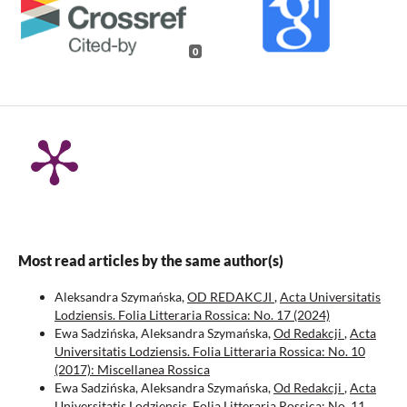
0
Most read articles by the same author(s)
Aleksandra Szymańska,
OD REDAKCJI
,
Acta Universitatis
Lodziensis. Folia Litteraria Rossica: No. 17 (2024)
Ewa Sadzińska, Aleksandra Szymańska,
Od Redakcji
,
Acta
Universitatis Lodziensis. Folia Litteraria Rossica: No. 10
(2017): Miscellanea Rossica
Ewa Sadzińska, Aleksandra Szymańska,
Od Redakcji
,
Acta
Universitatis Lodziensis. Folia Litteraria Rossica: No. 11