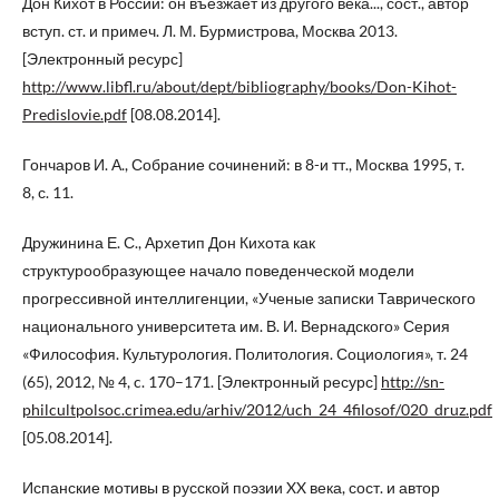
Дон Кихот в России: он въезжает из другого века..., сост., автор
вступ. ст. и примеч. Л. М. Бурмистрова, Москва 2013.
[Электронный ресурс]
http://www.libfl.ru/about/dept/bibliography/books/Don-Kihot-
Predislovie.pdf
[08.08.2014].
Гончаров И. А., Собрание сочинений: в 8-и тт., Москва 1995, т.
8, с. 11.
Дружинина Е. С., Архетип Дон Кихота как
структурообразующее начало поведенческой модели
прогрессивной интеллигенции, «Ученые записки Таврического
национального университета им. В. И. Вернадского» Серия
«Философия. Культурология. Политология. Социология», т. 24
(65), 2012, № 4, c. 170–171. [Электронный ресурс]
http://sn-
philcultpolsoc.crimea.edu/arhiv/2012/uch_24_4filosof/020_druz.pdf
[05.08.2014].
Испанские мотивы в русской поэзии XX века, сост. и автор