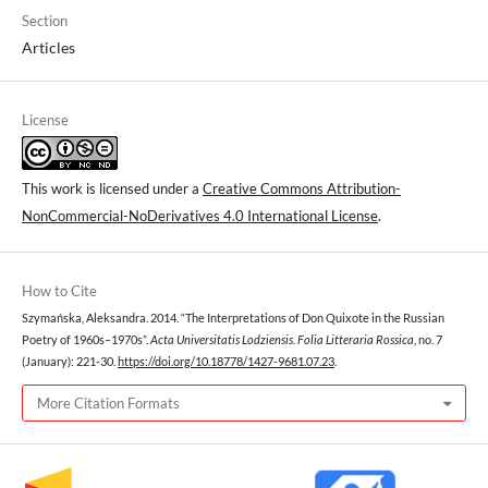
Section
Articles
License
This work is licensed under a
Creative Commons Attribution-
NonCommercial-NoDerivatives 4.0 International License
.
How to Cite
Szymańska, Aleksandra. 2014. “The Interpretations of Don Quixote in the Russian
Poetry of 1960s–1970s”.
Acta Universitatis Lodziensis. Folia Litteraria Rossica
, no. 7
(January): 221-30.
https://doi.org/10.18778/1427-9681.07.23
.
More Citation Formats