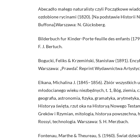
Abecadło małego naturalisty czyli Początkowe wiado
ozdobione rycinami (1820). [Na podstawie Historii N
Buffona].Warszawa: N. Glücksberg.
Bilderbuch fur Kinder-Porte-feuille des enfants (17
F. J. Bertuch.
Bogucki, Feliks & Krzemiński, Stanisław (1891). Ency
Warszawa: „Prawda”. Reprint Wydawnictwa Artystyc
Elkana, Michalina J. (1845–1856). Zbiór wszystkich u
młodocianego wieku niezbędnych, t. 1, Bóg, ziemia, c
geografia, astronomia, fizyka, gramatyka, arytmetyka,
Historya święta, rzut oka na Historyą Nowego Testame
Greków i Rzymian, mitologia, historya powszechna, hi
Rossyi, technologia. Warszawa: S. H. Merzbach.
Fontenau, Marthe & Theureau, S. (1960). Świat dzie