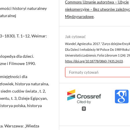
Commons Uznanie autorstwa – Użycie
mości historyi naturalney
niekomercyjne – Bez utworów zależnyc
aturalnej
Międzynarodowe
.
93–1830). T. 1–12, Weimar:
Jak cytować
Wandel, Agnieszka. 2017. “Zarys dziejów Ency
Dla Dzieci I młodzieży W Polsce Do 1989 Roku
klopedya dla dzieci.
Universitatis Lodziensis. Folia Librorum
1 (24): 2
https://doi.org/10.18778/0860-7435.24.03
.
zne i Filmowe 1990.
Formaty cytowań
miejętności dla
złowiek, historya naturalna,
 siedm cudów świata , t. 2,
ntu, t. 3, Dzieje Egipcyan,
storya polska, historya
0
cka. Warszawa: „Wiedza