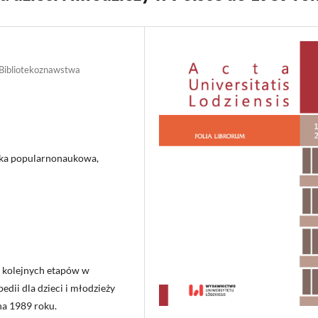
 Bibliotekoznawstwa
iążka popularnonaukowa,
 i kolejnych etapów w
edii dla dzieci i młodzieży
na 1989 roku.