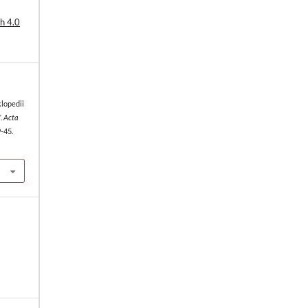
h 4.0
klopedii
”.
Acta
9-45.