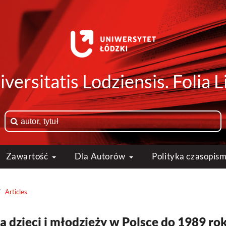
versitatis Lodziensis. Folia
Zawartość
Dla Autorów
Polityka czasopis
/
Articles
a dzieci i młodzieży w Polsce do 1989 ro