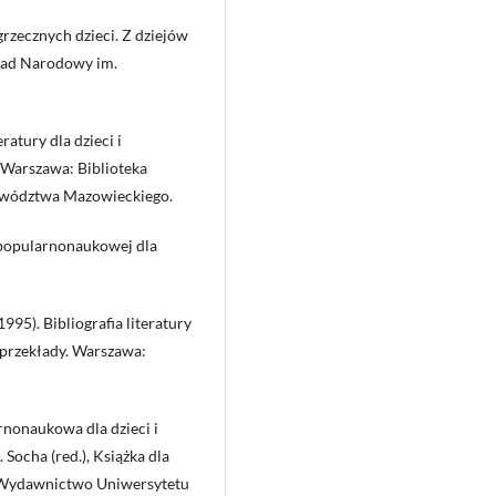
grzecznych dzieci. Z dziejów
kład Narodowy im.
eratury dla dzieci i
. Warszawa: Biblioteka
ewództwa Mazowieckiego.
e popularnonaukowej dla
995). Bibliografia literatury
i przekłady. Warszawa:
nonaukowa dla dzieci i
Socha (red.), Książka dla
e: Wydawnictwo Uniwersytetu