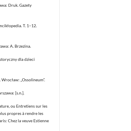
awa: Druk. Gazety
ncikłopedia. T. 1–12.
awa: A. Brzezina.
storyczny dla dzieci
). Wrocław: „Ossolineum”.
szawa: [s.n.].
ture, ou Entretiens sur les
 plus propres à rendre les
Paris: Chez la veuve Estienne