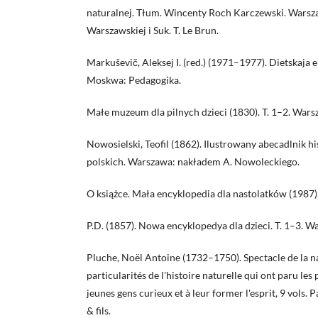
naturalnej. Tłum. Wincenty Roch Karczewski. Warsz
Warszawskiej i Suk. T. Le Brun.
Markuševič, Aleksej I. (red.) (1971–1977). Dietskaja e
Moskwa: Pedagogika.
Małe muzeum dla pilnych dzieci (1830). T. 1–2. Warsz
Nowosielski, Teofil (1862). Ilustrowany abecadlnik hi
polskich. Warszawa: nakładem A. Nowoleckiego.
O książce. Mała encyklopedia dla nastolatków (1987
P.D. (1857). Nowa encyklopedya dla dzieci. T. 1–3. War
Pluche, Noël Antoine (1732–1750). Spectacle de la na
particularités de l'histoire naturelle qui ont paru les
jeunes gens curieux et à leur former l'esprit, 9 vols. 
& fils.