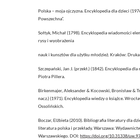
Polska – moja ojczyzna. Encyklopedia dla dzieci (19
Powszechna”.
Sołtyk, Michał (1798). Encyklopedia wiadomości ele
rysy i wyobrażenia
nauk i kunsztów dla użytku młodzież. Kraków: Druka
Szczepański, Jan J. (przekł.) (1842). Encyklopedia dl
Piotra Pillera.
Birkenmajer, Aleksander & Kocowski, Bronisław & Tr
nacz.) (1971). Encyklopedia wiedzy o książce. Wroc
Ossolińskich.
Boczar, Elżbieta (2010). Bibliografia literatury dla dz
literatura polska i przekłady. Warszawa: Wydawnic
Warszawskiego. DOI:
https://doi.org/10.31338/uw