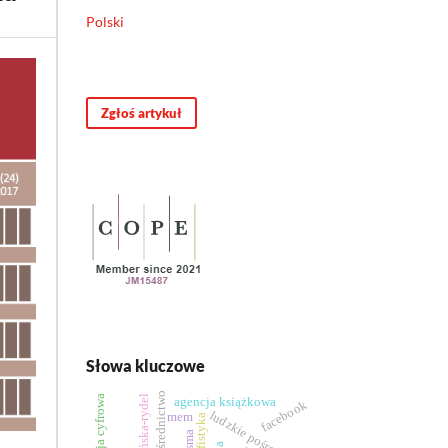
Polski
Zgłoś artykuł
Słowa kluczowe
agencja książkowa
facebook
ludzkie pośrednictwo
mem
biografistyka