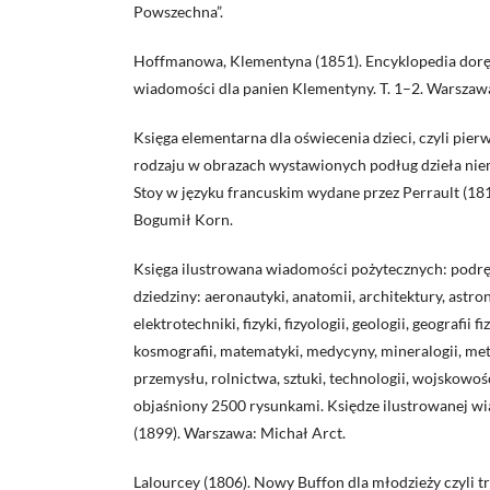
Powszechna”.
Hoffmanowa, Klementyna (1851). Encyklopedia doręc
wiadomości dla panien Klementyny. T. 1–2. Warszawa
Księga elementarna dla oświecenia dzieci, czyli pie
rodzaju w obrazach wystawionych podług dzieła nie
Stoy w języku francuskim wydane przez Perrault (1
Bogumił Korn.
Księga ilustrowana wiadomości pożytecznych: podrę
dziedziny: aeronautyki, anatomii, architektury, astron
elektrotechniki, fizyki, fizyologii, geologii, geografii f
kosmografii, matematyki, medycyny, mineralogii, met
przemysłu, rolnictwa, sztuki, technologii, wojskowośc
objaśniony 2500 rysunkami. Księdze ilustrowanej w
(1899). Warszawa: Michał Arct.
Lalourcey (1806). Nowy Buffon dla młodzieży czyli t