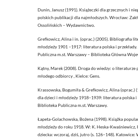
Dunin, Janusz (1991). Książeczki dla grzecznych i nie
polskich publikacji dla najmłodszych. Wrocław: Za
Ossolińskich – Wydawnictwo.
Grefkowicz, Alina i in. (oprac.) (2005). Bibliografia lit
młodzieży 1901 –1917: literatura polska i przekłady
Publiczna m.st. Warszawy – Biblioteka Główna Woj
Kątny, Marek (2008). Droga do wiedzy: o literaturz
młodego odbiorcy , Kielce: Gens.
Krassowska, Bogumiła & Grefkowicz, Alina (oprac.) (1
dla dzieci i młodzieży 1918–1939: literatura polska 
Biblioteka Publiczna m.st. Warszawy.
Łapeta-Golachowska, Bożena (1998). Książka popular
młodzieży do roku 1918. W: K. Heska-Kwaśniewicz, I. 
dziecka: wczoraj, dziś, jutro (s. 126–148). Katowic