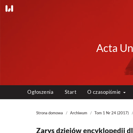
Acta Uni
Ogłoszenia
Start
O czasopiśmie
Strona domowa
/
Archiwum
/
Tom 1 Nr 24 (2017)
Zarys dziejów encyklopedii dl