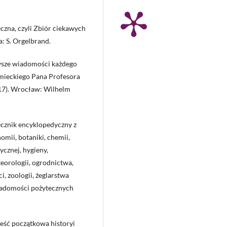
zna, czyli Zbiór ciekawych
: S. Orgelbrand.
rwsze wiadomości każdego
mieckiego Pana Profesora
817). Wrocław: Wilhelm
cznik encyklopedyczny z
omii, botaniki, chemii,
izycznej, hygieny,
eorologii, ogrodnictwa,
i, zoologii, żeglarstwa
iadomości pożytecznych
reść początkowa historyi