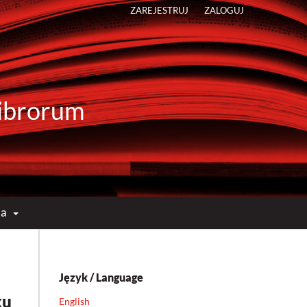
ZAREJESTRUJ
ZALOGUJ
 Librorum
ma
Język / Language
ku
English