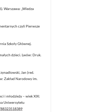
76). Warszawa: „Wiedza
mentarnych czyli Pierwsze
rnia Szkoły Głównej.
a małych dzieci. Lwów: Druk.
zynadlowski, Jan (red.
ław: Zakład Narodowy im.
ieci i młodzieży – wiek XIX:
twa Uniwersytetu
.9788323518389