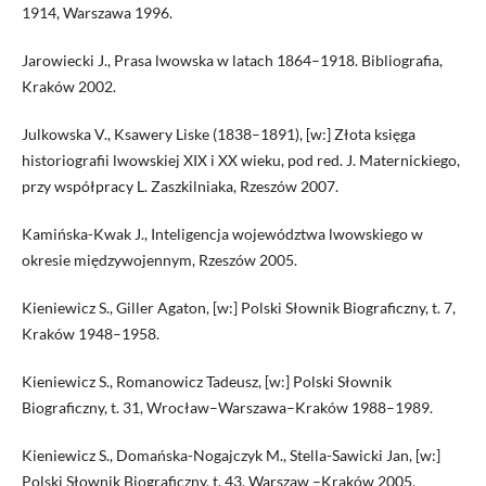
1914, Warszawa 1996.
Jarowiecki J., Prasa lwowska w latach 1864–1918. Bibliografia,
Kraków 2002.
Julkowska V., Ksawery Liske (1838–1891), [w:] Złota księga
historiografii lwowskiej XIX i XX wieku, pod red. J. Maternickiego,
przy współpracy L. Zaszkilniaka, Rzeszów 2007.
Kamińska-Kwak J., Inteligencja województwa lwowskiego w
okresie międzywojennym, Rzeszów 2005.
Kieniewicz S., Giller Agaton, [w:] Polski Słownik Biograficzny, t. 7,
Kraków 1948–1958.
Kieniewicz S., Romanowicz Tadeusz, [w:] Polski Słownik
Biograficzny, t. 31, Wrocław–Warszawa–Kraków 1988–1989.
Kieniewicz S., Domańska-Nogajczyk M., Stella-Sawicki Jan, [w:]
Polski Słownik Biograficzny, t. 43, Warszaw –Kraków 2005.