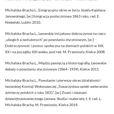
Michalska-Bracha L., Emigracyjny okres w życiu Józefa Kajetana
Janowskiego, [w:] Emigracja postyczniowa 1863 roku, red. E.
Niebelski, Lublin 2010.
Michalska-Bracha L., Lwowskie inicjatywy dobroczynne na rzecz
„ubogich a zasłużonych” po powstaniu styczniowym, [w:]
Dobroczynność i pomoc społeczna na ziemiach polskich w XIX,
XX i na początku XXI wieku, pod red. M. Przeniosły, Kielce 2008.
Michalska-Bracha L., Między pamięcią a historiografią. Lwowskie
debaty o powstaniu styczniowym (1864–1939), Kielce 2011.
Michalska-Bracha L., Powstanie i pierwszy okres działalności
lwowskiej Komisji Wykonawczej „Towarzystwa opieki weteranów
żołnierzy polskich z roku 1831”, [w:] Znani i nieznani
dziewiętnastowiecznego Lwowa. Studia i materiały, t. 4, red. L.
Michalska-Bracha, M. Przeniosło, Kielce 2014.