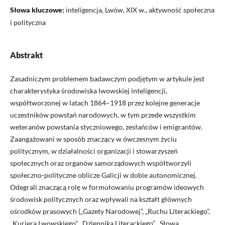
Słowa kluczowe:
inteligencja, Lwów, XIX w., aktywność społeczna
i polityczna
Abstrakt
Zasadniczym problemem badawczym podjętym w artykule jest
charakterystyka środowiska lwowskiej inteligencji,
współtworzonej w latach 1864–1918 przez kolejne generacje
uczestników powstań narodowych, w tym przede wszystkim
weteranów powstania styczniowego, zesłańców i emigrantów.
Zaangażowani w sposób znaczący w ówczesnym życiu
politycznym, w działalności organizacji i stowarzyszeń
społecznych oraz organów samorządowych współtworzyli
społeczno-polityczne oblicze Galicji w dobie autonomicznej.
Odegrali znaczącą rolę w formułowaniu programów ideowych
środowisk politycznych oraz wpływali na kształt głównych
ośrodków prasowych („Gazety Narodowej”, „Ruchu Literackiego”,
„Kuriera Lwowskiego”, „Dziennika Literackiego”, „Słowa