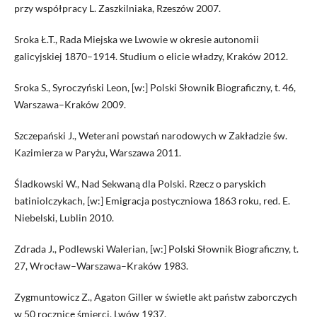
przy współpracy L. Zaszkilniaka, Rzeszów 2007.
Sroka Ł.T., Rada Miejska we Lwowie w okresie autonomii
galicyjskiej 1870–1914. Studium o elicie władzy, Kraków 2012.
Sroka S., Syroczyński Leon, [w:] Polski Słownik Biograficzny, t. 46,
Warszawa–Kraków 2009.
Szczepański J., Weterani powstań narodowych w Zakładzie św.
Kazimierza w Paryżu, Warszawa 2011.
Śladkowski W., Nad Sekwaną dla Polski. Rzecz o paryskich
batiniolczykach, [w:] Emigracja postyczniowa 1863 roku, red. E.
Niebelski, Lublin 2010.
Zdrada J., Podlewski Walerian, [w:] Polski Słownik Biograficzny, t.
27, Wrocław–Warszawa–Kraków 1983.
Zygmuntowicz Z., Agaton Giller w świetle akt państw zaborczych
w 50 rocznicę śmierci, Lwów 1937.