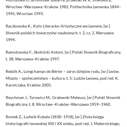
Wrocław–Warszawa–Kraków 1982. Politechnika Lwowska 1844–
1945, Wrocław 1993.
Raczkowska K., Koło Literacko-Artystyczne we Lwowie, [w:]
Słownik polskich towarzystw naukowych, t. 2, cz. 2, Warszawa
1994.
Ramotowska F., Skotnicki Antoni, [w:] Polski Słownik Biograficzny,
t. 38, Warszawa–Kraków 1997.
Redzik A., Longchamps de Bérier – zarys dziejów rodu, [w:] Lwów.
Miasto – społeczeństwo – kultura, t. 5: Ludzie Lwowa, pod red. K.
Karolczaka, Kraków 2005.
Reychman J., Tyrowicz M., Gralewski Mateusz, [w:] Polski Słownik
Biograficzny, t. 8, Wrocław–Kraków–Warszawa 1959–1960.
Romek Z., Ludwik Kubala (1838–1918), [w:] Złota księga
historiografii lwowskiej XIX i XX wieku, pod red. J. Maternickiego,