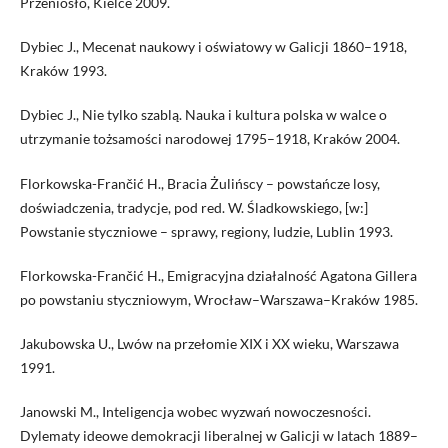
Przeniosło, Kielce 2009.
Dybiec J., Mecenat naukowy i oświatowy w Galicji 1860–1918,
Kraków 1993.
Dybiec J., Nie tylko szablą. Nauka i kultura polska w walce o
utrzymanie tożsamości narodowej 1795–1918, Kraków 2004.
Florkowska-Frančić H., Bracia Żulińscy – powstańcze losy,
doświadczenia, tradycje, pod red. W. Śladkowskiego, [w:]
Powstanie styczniowe – sprawy, regiony, ludzie, Lublin 1993.
Florkowska-Frančić H., Emigracyjna działalność Agatona Gillera
po powstaniu styczniowym, Wrocław–Warszawa–Kraków 1985.
Jakubowska U., Lwów na przełomie XIX i XX wieku, Warszawa
1991.
Janowski M., Inteligencja wobec wyzwań nowoczesności.
Dylematy ideowe demokracji liberalnej w Galicji w latach 1889–