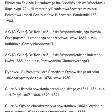
Biblioteka Zakładu Narodowego im. Ossolińskich we Wrocławiu,
Rkps, sygn. 7244/II, Materiały Bronisława Szwarce ze zbioru
Bolesława i Marii Wysłouchów: B. Szwarce, Pamiętniki 1834–
1903.
A.G. [A. Giller], Dr Tadeusz Żuliński. Wspomnienie jego żywota.
Opis pogrzebu i żałobnego nabożeństwa, Lwów 1885, s. VIII,
(odbitka z „Gazety Narodowej”).
A.G. [A. Giller], Dr Tadeusz Żuliński. Wspomnienie pośmiertne,
Lwów 1885 (odbitka z „Przewodnika Gimnastycznego”).
Dybowski B., Pamiętnik dra Benedykta Dybowskiego od roku
1862 zacząwszy do roku 1873, Lwów 1930.
Giller A., Historia powstania narodu polskiego w 1861–1864 r., t.
1–4, Paryż 1867–1868, 1870–1871.
Giller A., Ogólna charakterystyka powstania w 1863 r. Wydanie
pośmiertne w 25-tą rocznicę powstania, Lwów 1888.