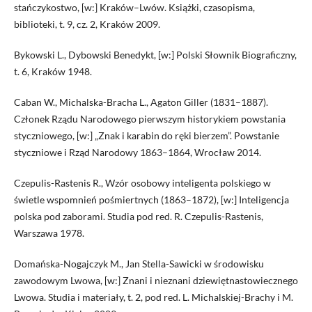
stańczykostwo, [w:] Kraków–Lwów. Książki, czasopisma,
biblioteki, t. 9, cz. 2, Kraków 2009.
Bykowski L., Dybowski Benedykt, [w:] Polski Słownik Biograficzny,
t. 6, Kraków 1948.
Caban W., Michalska-Bracha L., Agaton Giller (1831–1887).
Członek Rządu Narodowego pierwszym historykiem powstania
styczniowego, [w:] „Znak i karabin do ręki bierzem”. Powstanie
styczniowe i Rząd Narodowy 1863–1864, Wrocław 2014.
Czepulis-Rastenis R., Wzór osobowy inteligenta polskiego w
świetle wspomnień pośmiertnych (1863–1872), [w:] Inteligencja
polska pod zaborami. Studia pod red. R. Czepulis-Rastenis,
Warszawa 1978.
Domańska-Nogajczyk M., Jan Stella-Sawicki w środowisku
zawodowym Lwowa, [w:] Znani i nieznani dziewiętnastowiecznego
Lwowa. Studia i materiały, t. 2, pod red. L. Michalskiej-Brachy i M.