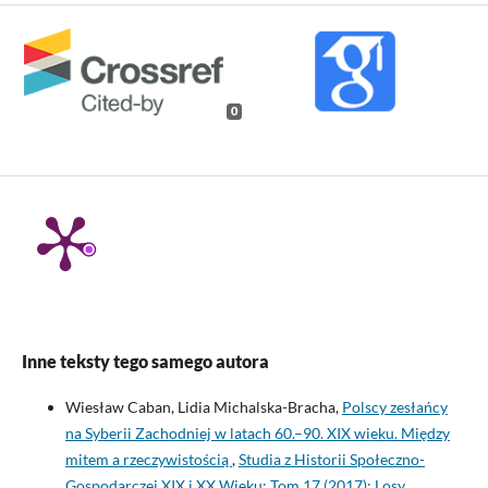
0
Inne teksty tego samego autora
Wiesław Caban, Lidia Michalska-Bracha,
Polscy zesłańcy
na Syberii Zachodniej w latach 60.–90. XIX wieku. Między
mitem a rzeczywistością
,
Studia z Historii Społeczno-
Gospodarczej XIX i XX Wieku: Tom 17 (2017): Losy