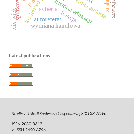
królestwo polskie
zesłańcy
armia andersa
historia edukacji
szwecja
syberia
xix wiek
francja
autoreferat
wymiana handlowa
Latest publications
Studia z Historii Społeczno-Gospodarczej XIX i XX Wieku
ISSN 2080-8313
e-ISSN 2450-6796