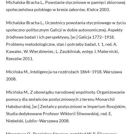
Michalska-Bracha L., Powstanie styczniowe w pamięci zbiorowej
społeczeństwa polskiego w kresie zaborów, Kielce 2003.
Michalska-Bracha L., Uczestnicy powstania styczniowego w życiu
społeczno-politycznym Galicji w dobie autonomicznej. Aspekty
źródłowe badań i ich perspektywy, [w:] Galicja 1772–1918.
Problemy metodologiczne, stan i potrzeby badań, t. 1, red. A.
Kawalec, W. Wierzbieniec, L. Zaszkilniak, wstęp J. Maternicki,
Rzeszów 2011.
Micińska M., Inteligencja na rozdrożach 1864–1918, Warszawa
2008.
Micińska M., Z obowiązku narodowej wspólnoty. Organizowanie
pomocy dla zesłańców postyczniowych z terenu Monarchii
Habsburskiej, [w:] Zesłańcy postyczniowi w Imperium Rosyjskim.
Studia dedykowane Profesor Wiktorii Śliwowskiej, red. E.
Niebelski, Lublin–Warszawa 2008.
Morozowa O., Bronisław Szwarce, przekład W. R. Śliwowscy,