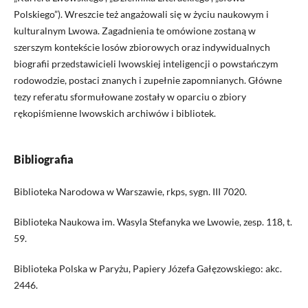
Polskiego”). Wreszcie też angażowali się w życiu naukowym i
kulturalnym Lwowa. Zagadnienia te omówione zostaną w
szerszym kontekście losów zbiorowych oraz indywidualnych
biografii przedstawicieli lwowskiej inteligencji o powstańczym
rodowodzie, postaci znanych i zupełnie zapomnianych. Główne
tezy referatu sformułowane zostały w oparciu o zbiory
rękopiśmienne lwowskich archiwów i bibliotek.
Bibliografia
Biblioteka Narodowa w Warszawie, rkps, sygn. III 7020.
Biblioteka Naukowa im. Wasyla Stefanyka we Lwowie, zesp. 118, t.
59.
Biblioteka Polska w Paryżu, Papiery Józefa Gałęzowskiego: akc.
2446.