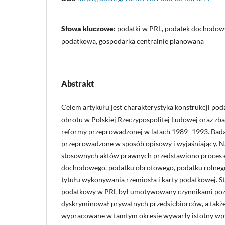
Słowa kluczowe:
podatki w PRL, podatek dochodowy
podatkowa, gospodarka centralnie planowana
Abstrakt
Celem artykułu jest charakterystyka konstrukcji p
obrotu w Polskiej Rzeczypospolitej Ludowej oraz zba
reformy przeprowadzonej w latach 1989–1993. Bada
przeprowadzone w sposób opisowy i wyjaśniający. N
stosownych aktów prawnych przedstawiono proces e
dochodowego, podatku obrotowego, podatku rolnego
tytułu wykonywania rzemiosła i karty podatkowej. S
podatkowy w PRL był umotywowany czynnikami poz
dyskryminował prywatnych przedsiębiorców, a także
wypracowane w tamtym okresie wywarły istotny w