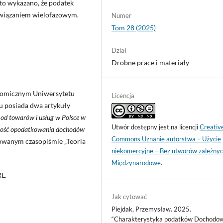
o wykazano, że podatek
obowiązaniem wielofazowym.
Numer
Tom 28 (2025)
Dział
Drobne prace i materiały
nomicznym Uniwersytetu
Licencja
 posiada dwa artykuły
od towarów i usług w Polsce w
Utwór dostępny jest na licencji
Creativ
kość opodatkowania dochodów
Commons Uznanie autorstwa – Użycie
owanym czasopiśmie „Teoria
niekomercyjne – Bez utworów zależnyc
Międzynarodowe
.
L.
Jak cytować
Piejdak, Przemysław. 2025.
“Charakterystyka podatków Dochodow