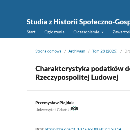
Studia z Historii Społeczno-Gos
Start
Ogłoszenia
O czasopiśmie
Zawarto
Strona domowa
/
Archiwum
/
Tom 28 (2025)
/
Dro
Charakterystyka podatków do
Rzeczypospolitej Ludowej
Przemysław Piejdak
Uniwersytet Gdański
DOI:
https://doi.org/10.18778/2080-8313.28.14