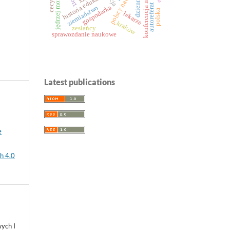
jędrzej moraczewski
polscy nauczyciele
konferencja naukowa
dzienniki
historia edukacji
autoreferat
gospodarka
ziemiaństwo
polska
lekarze
kraków
zesłańcy
sprawozdanie naukowe
Latest publications
e
h 4.0
ych I