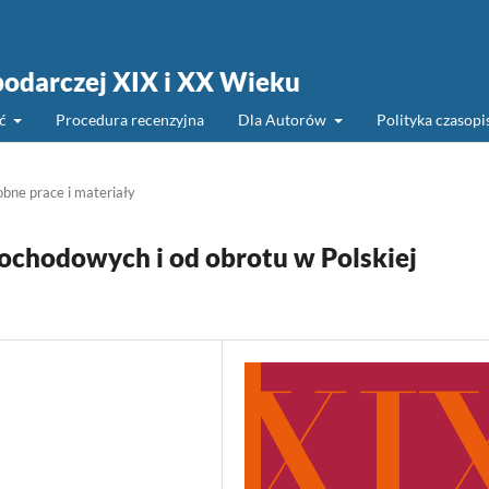
podarczej XIX i XX Wieku
ść
Procedura recenzyjna
Dla Autorów
Polityka czasop
bne prace i materiały
chodowych i od obrotu w Polskiej