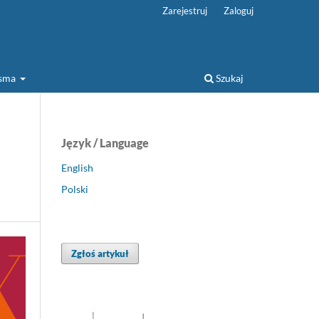
Zarejestruj
Zaloguj
isma
Szukaj
Język / Language
English
Polski
Zgłoś artykuł