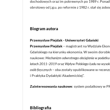
dochodowych oraz im pokrewnych po 1989 r. Ponadt
obrotowy od j.g.u. po reformie z 1982 r. stał się z
Biogram autora
Przemysław Piejdak - Uniwersytet Gdański
Przemysław Piejdak
– magistrant na Wydziale Eko
Gdańskiego na kierunku ekonomia. W swoim dorobku
naukowe:
Mechanizm odwrotnego obciążenia w podatku 
latach 2011–2019
oraz
Wpływ Polskiego Ładu na wyso
osób fizycznych
– oba zostały opublikowane w recenz
i Praktyka Dydaktyki Akademickiej”.
Zainteresowania naukowe
: system podatkowy w PR
Bibliografia