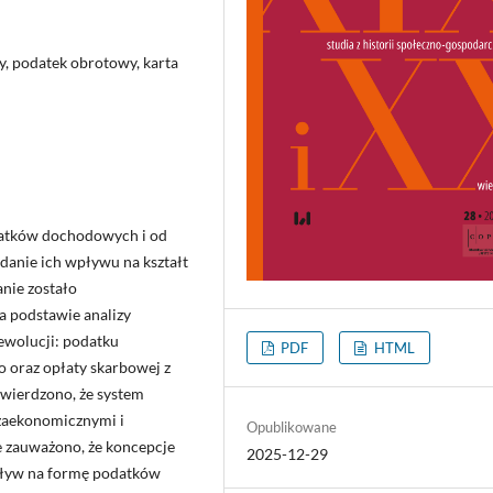
, podatek obrotowy, karta
odatków dochodowych i od
danie ich wpływu na kształt
nie zostało
a podstawie analizy
wolucji: podatku
PDF
HTML
 oraz opłaty skarbowej z
twierdzono, że system
aekonomicznymi i
Opublikowane
 zauważono, że koncepcje
2025-12-29
pływ na formę podatków