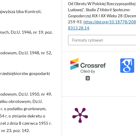
Od Obrotu W Polskiej Rzeczypospolitej
Ludowej”.
Studia Z Historii Społeczno-
jwyższa Izba Kontroli,
Gospodarczej XIX I XX Wieku
28 (Decem
259-93.
https://doi.org/10.18778/20
8313.28.14
.
ych, Dz.U. 1946, nr 19, poz.
Formaty cytowań
hodowym, Dz.U. 1948, nr 52,
przedsiębiorstw gospodarki
0
hodowym, Dz.U. 1950, nr 49,
odatku obrotowym, Dz.U.
1 r. o podatku gruntowym,
54 r. o zmianie dekretu o
ret z dnia 8 czerwca 1955 r.
nr 23, poz. 142.