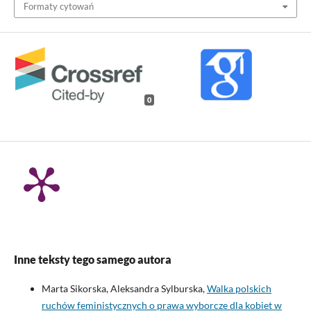
Formaty cytowań
0
Inne teksty tego samego autora
Marta Sikorska, Aleksandra Sylburska,
Walka polskich
ruchów feministycznych o prawa wyborcze dla kobiet w