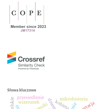
Słowa kluczowe
przesiedlenie
mikrohistoria
dziennik
kobieta
wizerunek
deportacja
pamiętniki