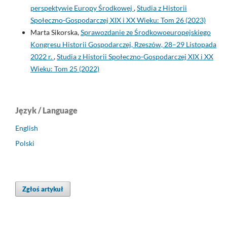
perspektywie Europy Środkowej
,
Studia z Historii
Społeczno-Gospodarczej XIX i XX Wieku: Tom 26 (2023)
Marta Sikorska,
Sprawozdanie ze Środkowoeuropejskiego
Kongresu Historii Gospodarczej, Rzeszów, 28–29 Listopada
2022 r.
,
Studia z Historii Społeczno-Gospodarczej XIX i XX
Wieku: Tom 25 (2022)
Język / Language
English
Polski
Zgłoś artykuł