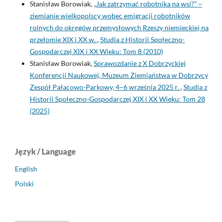
Stanisław Borowiak,
„Jak zatrzymać robotnika na wsi?” –
ziemianie wielkopolscy wobec emigracji robotników
rolnych do okręgów przemysłowych Rzeszy niemieckiej na
przełomie XIX i XX w.
,
Studia z Historii Społeczno-
Gospodarczej XIX i XX Wieku: Tom 8 (2010)
Stanisław Borowiak,
Sprawozdanie z X Dobrzyckiej
Konferencji Naukowej, Muzeum Ziemiaństwa w Dobrzycy
Zespół Pałacowo-Parkowy, 4–6 września 2025 r.
,
Studia z
Historii Społeczno-Gospodarczej XIX i XX Wieku: Tom 28
(2025)
Język / Language
English
Polski