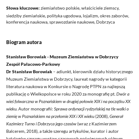
Słowa kluczowe:
ziemiaństwo polskie, właściciele ziemscy,
siedziby ziemiańskie, polityka ugodowa, lojalizm, okres zaborów,
konferencja naukowa, sprawozdanie naukowe, Dobrzyca
Biogram autora
Stanisław Borowiak - Muzeum Ziemiaństwa w Dobrzycy
Zespół Pałacowo-Parkowy
Dr Stanisław Borowiak
– adiunkt, kierownik działu historycznego
Muzeum Ziemiaństwa w Dobrzycy, laureat nagrody w kategorii
literatura naukowa w Konkursie o Nagrodę PTPN za najlepszą
publikację o Wielkopolsce w roku 2020 za monografię pt.
Dwór a
wieś folwarczna w Poznańskiem w drugiej połowie XIX i na początku XX
wieku
. Autor monografii:
Sprawa ordynacji rydzyńskiej na tle walki o
ziemię w Poznańskiem na przełomie XIX i XX wieku
(2008),
Generał
Kazimierz Turno i Dobrzyca jego czasów
(wraz z Kazimierzem
Balcerem, 2018), a także szeregu artykułów, kurator i autor
katalogów szeregu wystaw czasowych poświęconych różnym