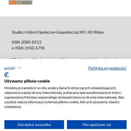
Studia z Historii Społeczno-Gospodarczej XIX i XX Wieku
ISSN 2080-8313
e-ISSN 2450-6796
Wydawca
: Wydawnictwo Uniwersytetu Łódzkiego (
www
)
ul. Jana Matejki 34a, 90-237 Łódź
polski
Polityka prywatności
Tel.: 42 235 01 65, fax: 42 66 55 86
Biuro:
journals@uni.lodz.pl
Używamy plików cookie
Możemy je zamieścić w celu analizy danych dotyczących odwiedzających,
Deklaracja dostępności
ulepszenia naszej strony internetowej, pokazania spersonalizowanych treści i
zapewnienia Państwu wspaniałego doświadczenia na stronie internetowej. Aby
uzyskać więcej informacji na temat plików cookie, których używamy, otwórz
ustawienia.
Akceptuj wszystko
Nie zgadzam się