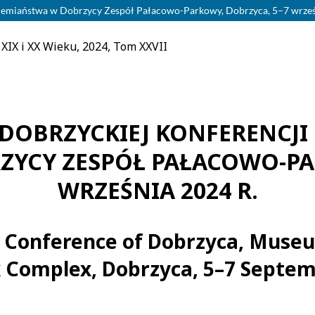
iemiaństwa w Dobrzycy Zespół Pałacowo-Parkowy, Dobrzyca, 5–7 wrześn