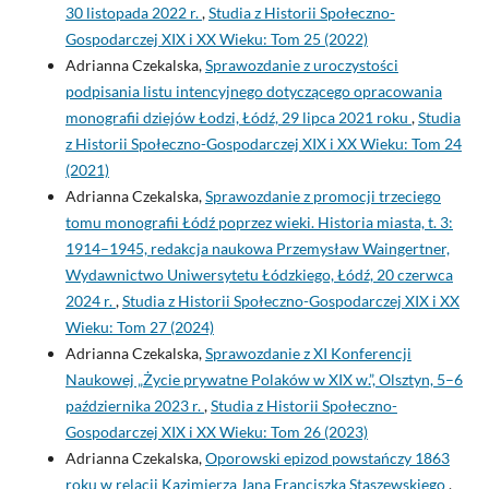
30 listopada 2022 r.
,
Studia z Historii Społeczno-
Gospodarczej XIX i XX Wieku: Tom 25 (2022)
Adrianna Czekalska,
Sprawozdanie z uroczystości
podpisania listu intencyjnego dotyczącego opracowania
monografii dziejów Łodzi, Łódź, 29 lipca 2021 roku
,
Studia
z Historii Społeczno-Gospodarczej XIX i XX Wieku: Tom 24
(2021)
Adrianna Czekalska,
Sprawozdanie z promocji trzeciego
tomu monografii Łódź poprzez wieki. Historia miasta, t. 3:
1914–1945, redakcja naukowa Przemysław Waingertner,
Wydawnictwo Uniwersytetu Łódzkiego, Łódź, 20 czerwca
2024 r.
,
Studia z Historii Społeczno-Gospodarczej XIX i XX
Wieku: Tom 27 (2024)
Adrianna Czekalska,
Sprawozdanie z XI Konferencji
Naukowej „Życie prywatne Polaków w XIX w.”, Olsztyn, 5–6
października 2023 r.
,
Studia z Historii Społeczno-
Gospodarczej XIX i XX Wieku: Tom 26 (2023)
Adrianna Czekalska,
Oporowski epizod powstańczy 1863
roku w relacji Kazimierza Jana Franciszka Staszewskiego
,