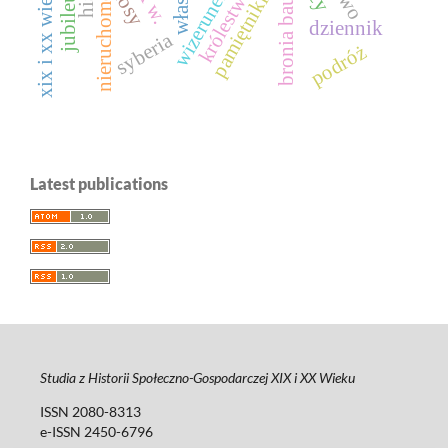
jubileusz
bronia baum
wizerunek
xix i xx wiek
losy
pamiętniki
dziennik
syberia
podróż
Latest publications
Studia z Historii Społeczno-Gospodarczej XIX i XX Wieku
ISSN 2080-8313
e-ISSN 2450-6796