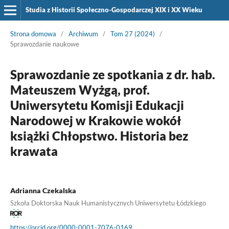
Studia z Historii Społeczno-Gospodarczej XIX i XX Wieku
Strona domowa
/
Archiwum
/
Tom 27 (2024)
/
Sprawozdanie naukowe
Sprawozdanie ze spotkania z dr. hab.
Mateuszem Wyżgą, prof.
Uniwersytetu Komisji Edukacji
Narodowej w Krakowie wokół
książki Chłopstwo. Historia bez
krawata
Adrianna Czekalska
Szkoła Doktorska Nauk Humanistycznych Uniwersytetu Łódzkiego
https://orcid.org/0000-0001-7076-0169