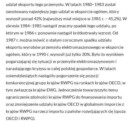
udział eksportu tego przemysłu. W latach 1980–1983 został
zanotowany największy jego udział w eksporcie ogółem, który
wynosił ponad 42% (najwyższy miał miejsce w 1981 r. – 45,2%). W
okresie 1984–1985 nastąpił znaczny spadek tego udziału, po
którym w 1986 r. ponownie nastąpił krótkotrwały wzrost. Od
1987 r. można mówić o stałym corocznym spadku udziału
eksportu wyrobów przemysłu elektromaszynowego w eksporcie
ogółem, który w 1990 r. wynosił już tylko 30%. Było to wynikiem
pogarszającej się sytuacji w przemyśle elektromaszynowym i
narastającego kryzysu w całej polskiej gospodarce. W latach
osiemdziesiątych nastąpiło pogorszenie się pozycji
konkurencyjnej grupy krajów RWPG na rynkach krajów OECD, w
tym zwłaszcza krajów EWG. Jednocześnie towarzyszyło temu
ograniczenie zdolności krajów RWPG do finansowania importu
oraz zmniejszenie udziału krajów OECD w globalnym imporcie z
krajów RWPG na rzecz importu z państw rozwijających się (spoza
OECD i RWPG).