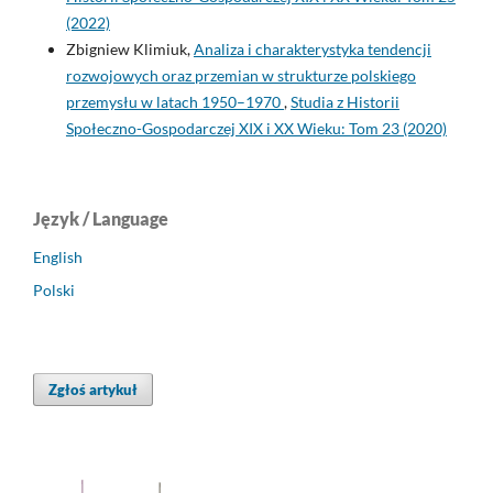
(2022)
Zbigniew Klimiuk,
Analiza i charakterystyka tendencji
rozwojowych oraz przemian w strukturze polskiego
przemysłu w latach 1950–1970
,
Studia z Historii
Społeczno-Gospodarczej XIX i XX Wieku: Tom 23 (2020)
Język / Language
English
Polski
Zgłoś artykuł