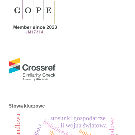
Słowa kluczowe
stosunki gospodarcze
historia edukacji
ii wojna światowa
eksport
polska