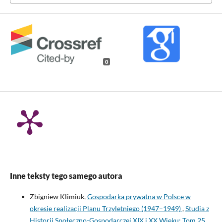
0
Inne teksty tego samego autora
Zbigniew Klimiuk,
Gospodarka prywatna w Polsce w
okresie realizacji Planu Trzyletniego (1947–1949)
,
Studia z
Historii Społeczno-Gospodarczej XIX i XX Wieku: Tom 25