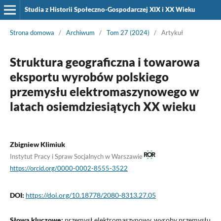
Studia z Historii Społeczno-Gospodarczej XIX i XX Wieku
Strona domowa
/
Archiwum
/
Tom 27 (2024)
/
Artykuł
Struktura geograficzna i towarowa
eksportu wyrobów polskiego
przemysłu elektromaszynowego w
latach osiemdziesiątych XX wieku
Zbigniew Klimiuk
Instytut Pracy i Spraw Socjalnych w Warszawie
https://orcid.org/0000-0002-8555-3522
DOI:
https://doi.org/10.18778/2080-8313.27.05
Słowa kluczowe:
przemysł elektromaszynowy, wyroby przemysłu