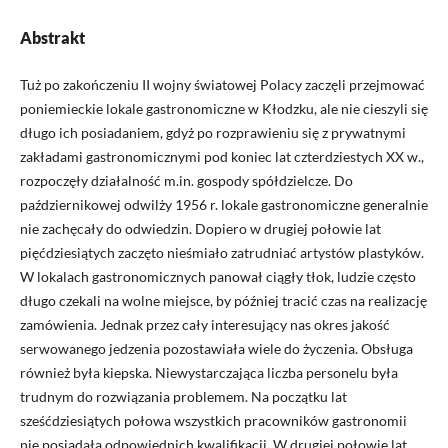
Abstrakt
Tuż po zakończeniu II wojny światowej Polacy zaczęli przejmować
poniemieckie lokale gastronomiczne w Kłodzku, ale nie cieszyli się
długo ich posiadaniem, gdyż po rozprawieniu się z prywatnymi
zakładami gastronomicznymi pod koniec lat czterdziestych XX w.,
rozpoczęły działalność m.in. gospody spółdzielcze. Do
październikowej odwilży 1956 r. lokale gastronomiczne generalnie
nie zachęcały do odwiedzin. Dopiero w drugiej połowie lat
pięćdziesiątych zaczęto nieśmiało zatrudniać artystów plastyków.
W lokalach gastronomicznych panował ciągły tłok, ludzie często
długo czekali na wolne miejsce, by później tracić czas na realizację
zamówienia. Jednak przez cały interesujący nas okres jakość
serwowanego jedzenia pozostawiała wiele do życzenia. Obsługa
również była kiepska. Niewystarczająca liczba personelu była
trudnym do rozwiązania problemem. Na początku lat
sześćdziesiątych połowa wszystkich pracowników gastronomii
nie posiadała odpowiednich kwalifikacji. W drugiej połowie lat