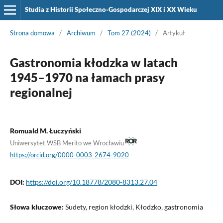
Studia z Historii Społeczno-Gospodarczej XIX i XX Wieku
Strona domowa
/
Archiwum
/
Tom 27 (2024)
/
Artykuł
Gastronomia kłodzka w latach
1945–1970 na łamach prasy
regionalnej
Romuald M. Łuczyński
Uniwersytet WSB Merito we Wrocławiu
https://orcid.org/0000-0003-2674-9020
DOI:
https://doi.org/10.18778/2080-8313.27.04
Słowa kluczowe:
Sudety, region kłodzki, Kłodzko, gastronomia