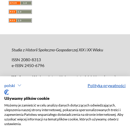
Studia z Historii Społeczno-Gospodarczej XIX i XX Wieku
ISSN 2080-8313
e-ISSN 2450-6796
Wydawca
: Wydawnictwo Uniwersytetu Łódzkiego (
www
)
ul. Jana Matejki 34a, 90-237 Łódź
polski
Polityka prywatności
Tel.: 42 235 01 65, fax: 42 66 55 86
Biuro:
journals@uni.lodz.pl
Używamy plików cookie
Możemy je zamieścić w celu analizy danych dotyczących odwiedzających,
Deklaracja dostępności
ulepszenia naszej strony internetowej, pokazania spersonalizowanych treści i
zapewnienia Państwu wspaniałego doświadczenia na stronie internetowej. Aby
uzyskać więcej informacji na temat plików cookie, których używamy, otwórz
ustawienia.