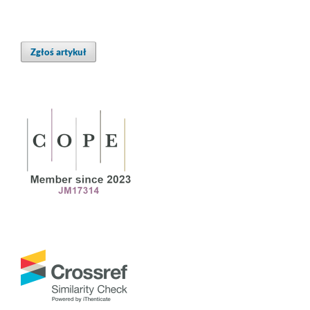
Zgłoś artykuł